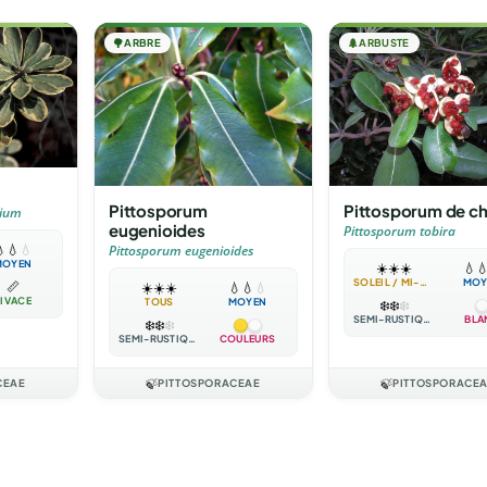
🌳
ARBRE
🌲
ARBUSTE
Pittosporum
Pittosporum de ch
lium
eugenioides
Pittosporum tobira

💧
💧
Pittosporum eugenioides
MOYEN
☀️
☀️
☀️
💧

SOLEIL / MI-OMBRE
MOY
📏
☀️
☀️
☀️
💧
💧
💧
IVACE
TOUS
MOYEN
❄️
❄️
❄️
SEMI-RUSTIQUE
BLA
❄️
❄️
❄️
SEMI-RUSTIQUE
COULEURS
CEAE
🍃
PITTOSPORACEAE
🍃
PITTOSPORACE