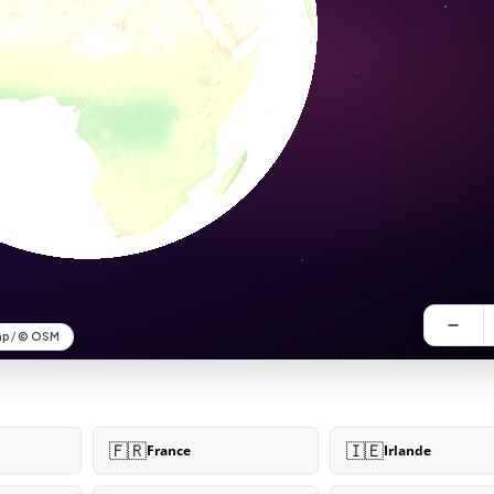
🇫🇷
🇮🇪
France
Irlande