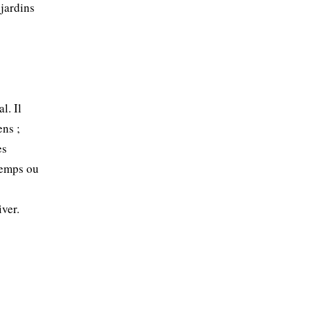
 jardins
l. Il
ens ;
es
temps ou
iver.