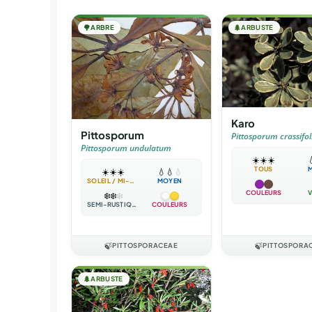
🌳
ARBRE
🌲
ARBUSTE
Karo
Pittosporum
Pittosporum crassifo
Pittosporum undulatum
☀️
☀️
☀️

TOUS
☀️
☀️
☀️
💧
💧
💧
SOLEIL / MI-OMBRE
MOYEN
COULEURS
V
❄️
❄️
❄️
SEMI-RUSTIQUE
COULEURS
🍃
PITTOSPORACEAE
🍃
PITTOSPORA
🌲
ARBUSTE