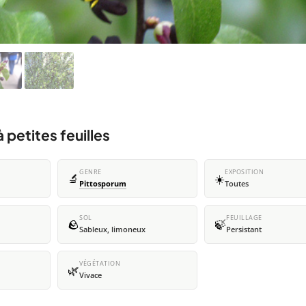
 petites feuilles
GENRE
EXPOSITION
🔬
☀️
Pittosporum
Toutes
SOL
FEUILLAGE
🪨
🍃
Sableux, limoneux
Persistant
VÉGÉTATION
🌿
Vivace