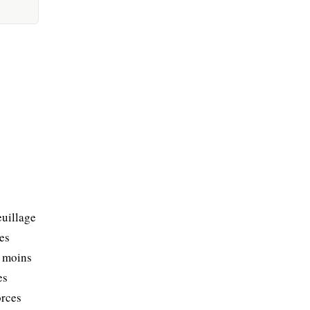
euillage
res
e moins
es
orces