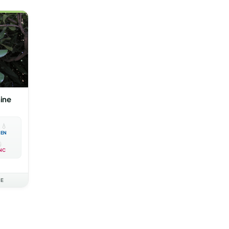
ine

💧
EN
NC
AE