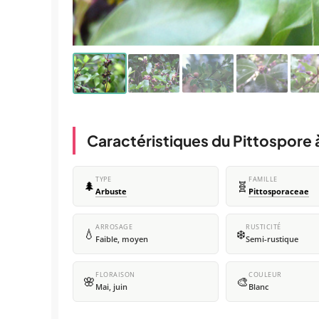
Caractéristiques du Pittospore à
TYPE
FAMILLE
🌲
🧬
Arbuste
Pittosporaceae
ARROSAGE
RUSTICITÉ
💧
❄️
Faible, moyen
Semi-rustique
FLORAISON
COULEUR
🌸
🎨
Mai, juin
Blanc