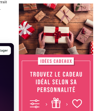
rait
-