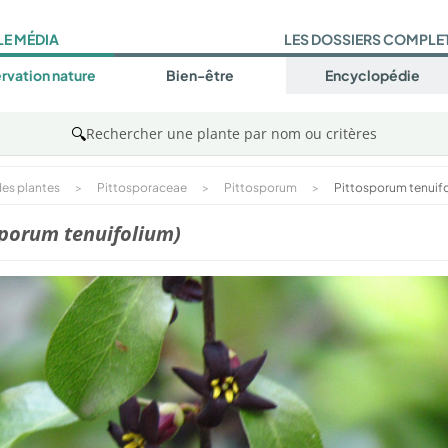
LE MÉDIA
LES DOSSIERS COMPLE
rvation nature
Bien-être
Encyclopédie
🔍
Rechercher une plante par nom ou critères
es plantes
>
Pittosporaceae
>
Pittosporum
>
Pittosporum tenuif
sporum tenuifolium)