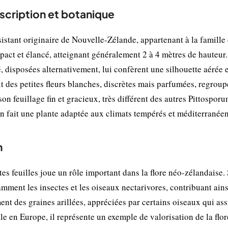
escription et botanique
rsistant originaire de Nouvelle-Zélande, appartenant à la famille
mpact et élancé, atteignant généralement 2 à 4 mètres de hauteur.
ncé, disposées alternativement, lui confèrent une silhouette aérée 
it des petites fleurs blanches, discrètes mais parfumées, regrou
son feuillage fin et gracieux, très différent des autres Pittospor
en fait une plante adaptée aux climats tempérés et méditerranéen
n
es feuilles joue un rôle important dans la flore néo-zélandaise.
tamment les insectes et les oiseaux nectarivores, contribuant ains
ment des graines arillées, appréciées par certains oiseaux qui as
e en Europe, il représente un exemple de valorisation de la flor