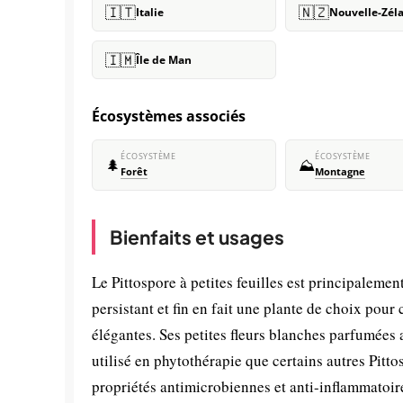
🇮🇹
🇳🇿
Italie
Nouvelle-Zél
🇮🇲
Île de Man
Écosystèmes associés
ÉCOSYSTÈME
ÉCOSYSTÈME
🌲
⛰️
Forêt
Montagne
Bienfaits et usages
Le Pittospore à petites feuilles est principaleme
persistant et fin en fait une plante de choix pour
élégantes. Ses petites fleurs blanches parfumées
utilisé en phytothérapie que certains autres Pit
propriétés antimicrobiennes et anti-inflammatoire