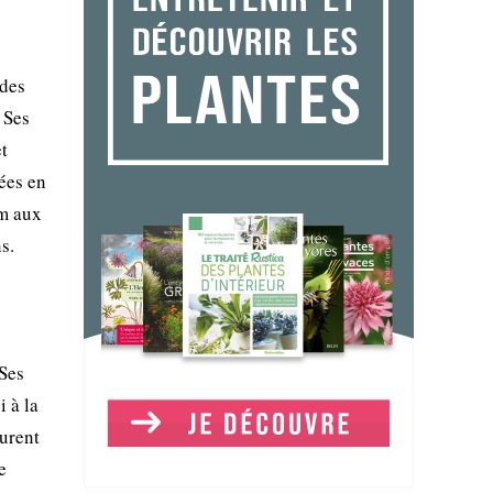
 des
 Ses
et
pées en
um aux
s.
 Ses
i à la
surent
e