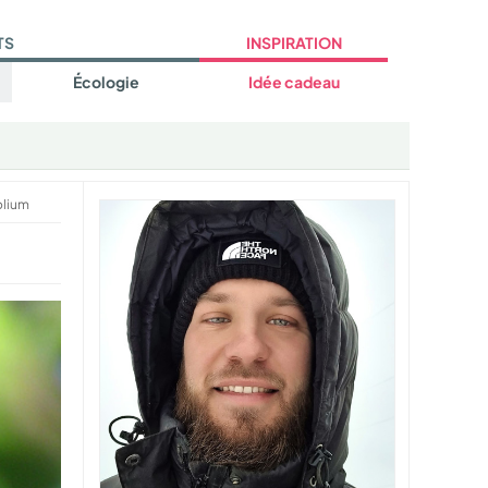
TS
INSPIRATION
Écologie
Idée cadeau
olium