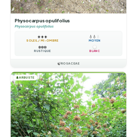
Physocarpus opulifolius
Physocarpus opulifolius
☀️
☀️
☀️
💧
💧
💧
SOLEIL / MI-OMBRE
MOYEN
❄️
❄️
❄️
RUSTIQUE
BLANC
🍃
ROSACEAE
🌲
ARBUSTE