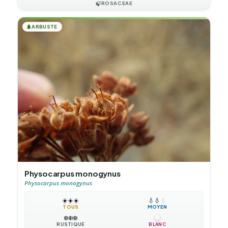
🍃
ROSACEAE
🌲
ARBUSTE
Physocarpus monogynus
Physocarpus monogynus
☀️
☀️
☀️
💧
💧
💧
TOUS
MOYEN
❄️
❄️
❄️
RUSTIQUE
BLANC