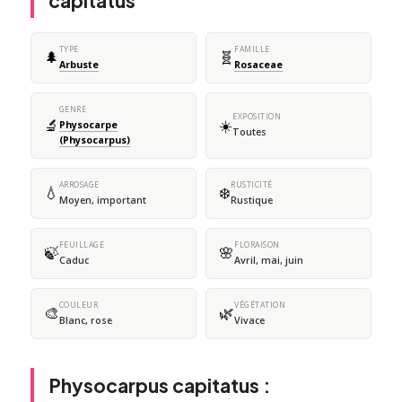
capitatus
TYPE
FAMILLE
🌲
🧬
Arbuste
Rosaceae
GENRE
EXPOSITION
🔬
☀️
Physocarpe
Toutes
(Physocarpus)
ARROSAGE
RUSTICITÉ
💧
❄️
Moyen, important
Rustique
FEUILLAGE
FLORAISON
🍃
🌸
Caduc
Avril, mai, juin
COULEUR
VÉGÉTATION
🎨
🌿
Blanc, rose
Vivace
Physocarpus capitatus :