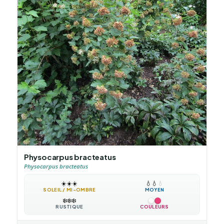
Physocarpus bracteatus
Physocarpus bracteatus
☀️
☀️
☀️
💧
💧
💧
SOLEIL / MI-OMBRE
MOYEN
❄️
❄️
❄️
RUSTIQUE
COULEURS