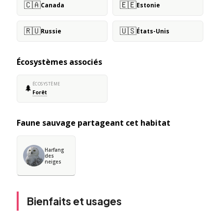
🇨🇦
🇪🇪
Canada
Estonie
🇷🇺
🇺🇸
Russie
États-Unis
Écosystèmes associés
ÉCOSYSTÈME
🌲
Forêt
Faune sauvage partageant cet habitat
Harfang
des
neiges
Bienfaits et usages