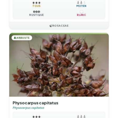
☀️
☀️
☀️
💧
💧
💧
TOUS
MOYEN
❄️
❄️
❄️
RUSTIQUE
BLANC
🍃
ROSACEAE
🌲
ARBUSTE
Physocarpus capitatus
Physocarpus capitatus
☀️
☀️
☀️
💧
💧
💧