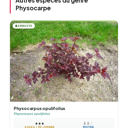
Autres espèces du genre
Physocarpe
🌲
ARBUSTE
Physocarpus opulifolius
Physocarpus opulifolius
☀️
☀️
☀️
💧
💧
💧
SOLEIL / MI-OMBRE
MOYEN