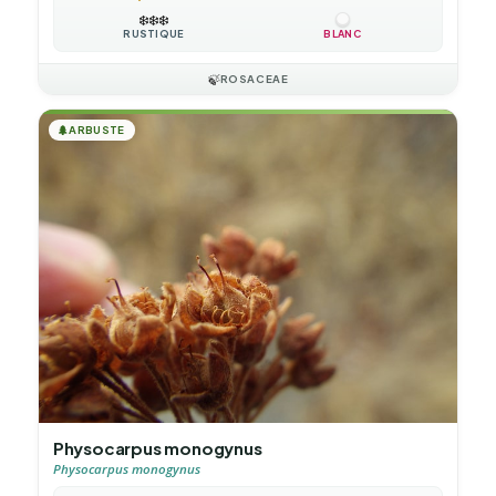
❄️
❄️
❄️
RUSTIQUE
BLANC
🍃
ROSACEAE
🌲
ARBUSTE
Physocarpus monogynus
Physocarpus monogynus