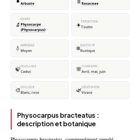
🌲
🧬
Arbuste
Rosaceae
GENRE
EXPOSITION
🔬
☀️
Physocarpe
Toutes
(Physocarpus)
ARROSAGE
RUSTICITÉ
💧
❄️
Moyen
Rustique
FEUILLAGE
FLORAISON
🍃
🌸
Caduc
Avril, mai, juin
COULEUR
VÉGÉTATION
🎨
🌿
Blanc, rose
Vivace
Physocarpus bracteatus :
description et botanique
Physocarpus bracteatus, communément appelé