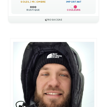
SOLEIL / MI-OMBRE
IMPORTANT
❄️
❄️
❄️
RUSTIQUE
COULEURS
🍃
ROSACEAE