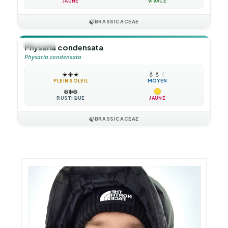
JAUNE
VIVACE
🍃
BRASSICACEAE
🪴
VIVACE
Physaria condensata
Physaria condensata
☀️
☀️
☀️
💧
💧
💧
PLEIN SOLEIL
MOYEN
❄️
❄️
❄️
RUSTIQUE
JAUNE
🍃
BRASSICACEAE