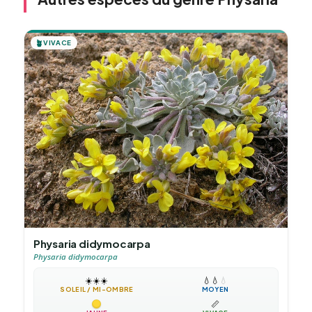
🪴
VIVACE
Physaria didymocarpa
Physaria didymocarpa
☀️
☀️
☀️
💧
💧
💧
SOLEIL / MI-OMBRE
MOYEN
📏