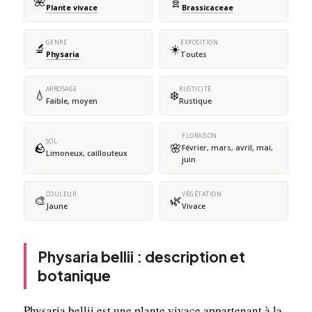
🌺
🧬
Plante vivace
Brassicaceae
GENRE
EXPOSITION
🔬
☀️
Physaria
Toutes
ARROSAGE
RUSTICITÉ
💧
❄️
Faible, moyen
Rustique
FLORAISON
SOL
🪨
🌸
Février, mars, avril, mai,
Limoneux, caillouteux
juin
COULEUR
VÉGÉTATION
🎨
🌿
Jaune
Vivace
Physaria bellii : description et
botanique
Physaria bellii est une plante vivace appartenant à la