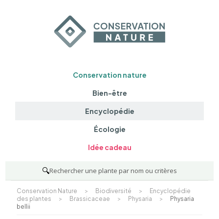
Conservation nature
Bien-être
Encyclopédie
Écologie
Idée cadeau
🔍
Rechercher une plante par nom ou critères
Conservation Nature
>
Biodiversité
>
Encyclopédie
des plantes
>
Brassicaceae
>
Physaria
>
Physaria
bellii