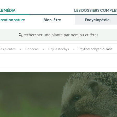
LE MÉDIA
LES DOSSIERS COMPLE
rvation nature
Bien-être
Encyclopédie
🔍
Rechercher une plante par nom ou critères
es plantes
>
Poaceae
>
Phyllostachys
>
Phyllostachys nidularia