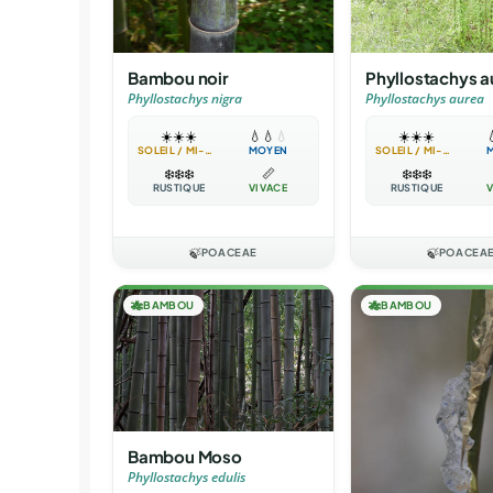
Bambou noir
Phyllostachys a
Phyllostachys nigra
Phyllostachys aurea
☀️
☀️
☀️
💧
💧
💧
☀️
☀️
☀️

SOLEIL / MI-OMBRE
MOYEN
SOLEIL / MI-OMBRE
❄️
❄️
❄️
📏
❄️
❄️
❄️
RUSTIQUE
VIVACE
RUSTIQUE
V
🍃
POACEAE
🍃
POACEA
🎋
BAMBOU
🎋
BAMBOU
Bambou Moso
Phyllostachys edulis