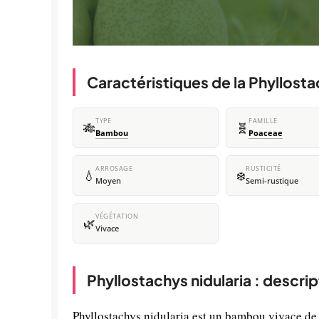
Caractéristiques de la Phyllosta
TYPE
FAMILLE
🎋
🧬
Bambou
Poaceae
ARROSAGE
RUSTICITÉ
💧
❄️
Moyen
Semi-rustique
VÉGÉTATION
🌿
Vivace
Phyllostachys nidularia : descri
Phyllostachys nidularia est un bambou vivace de 