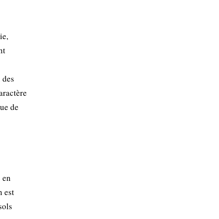
ie,
nt
u des
aractère
que de
e en
n est
sols