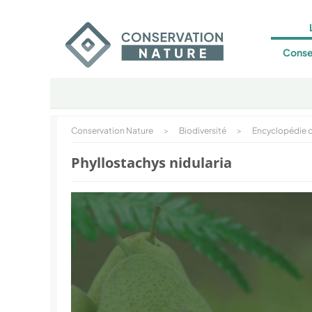
Conse
Conservation Nature
>
Biodiversité
>
Encyclopédie d
Phyllostachys nidularia