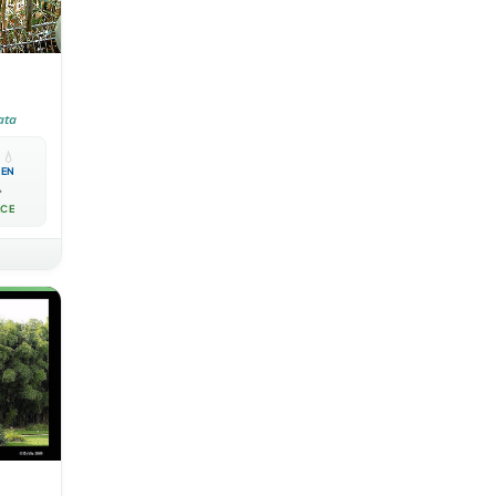
ata

💧
EN

ACE