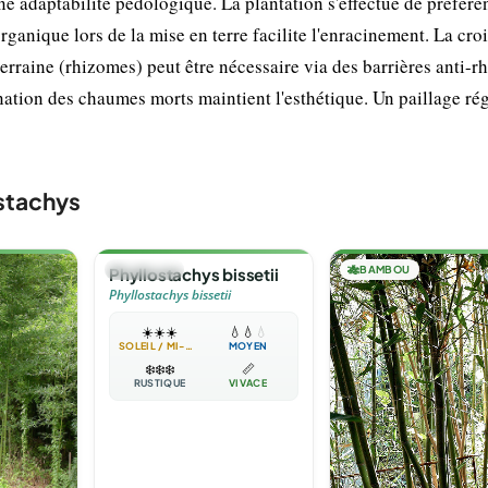
e adaptabilité pédologique. La plantation s'effectue de préfére
ganique lors de la mise en terre facilite l'enracinement. La cro
erraine (rhizomes) peut être nécessaire via des barrières anti-r
nation des chaumes morts maintient l'esthétique. Un paillage rég
stachys
🎋
BAMBOU
🎋
BAMBOU
Phyllostachys bissetii
Phyllostachys bissetii
☀️
☀️
☀️
💧
💧
💧
SOLEIL / MI-OMBRE
MOYEN
❄️
❄️
❄️
📏
RUSTIQUE
VIVACE