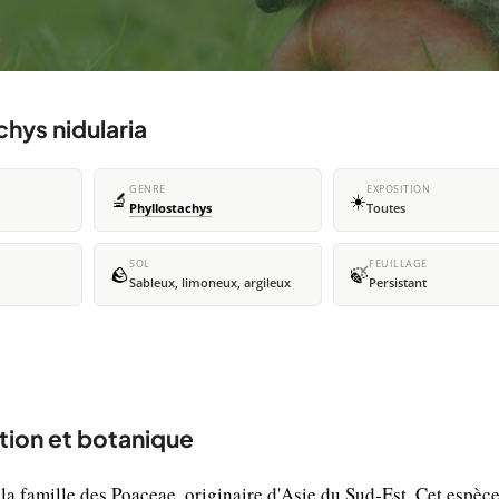
chys nidularia
GENRE
EXPOSITION
🔬
☀️
Phyllostachys
Toutes
SOL
FEUILLAGE
🪨
🍃
Sableux, limoneux, argileux
Persistant
ption et botanique
la famille des Poaceae, originaire d'Asie du Sud-Est. Cet espèce