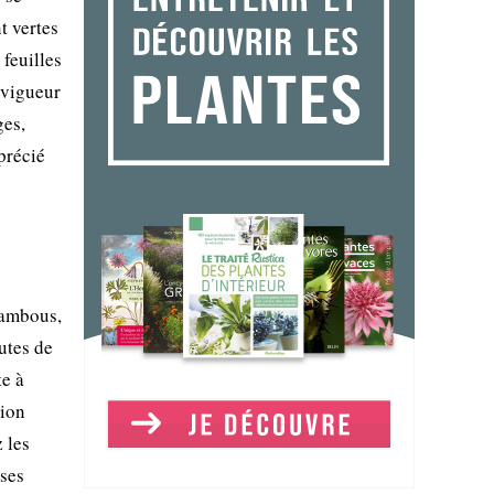
t vertes
 feuilles
 vigueur
ges,
précié
bambous,
utes de
te à
tion
z les
ses