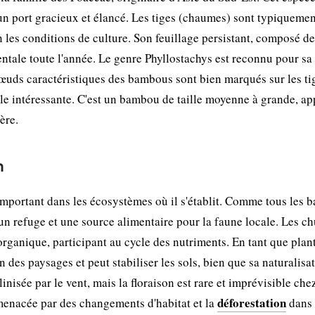
un port gracieux et élancé. Les tiges (chaumes) sont typiquemen
 les conditions de culture. Son feuillage persistant, composé de
entale toute l'année. Le genre Phyllostachys est reconnu pour sa
œuds caractéristiques des bambous sont bien marqués sur les ti
ale intéressante. C'est un bambou de taille moyenne à grande, ap
ère.
n
important dans les écosystèmes où il s'établit. Comme tous les 
 un refuge et une source alimentaire pour la faune locale. Les ch
 organique, participant au cycle des nutriments. En tant que plan
n des paysages et peut stabiliser les sols, bien que sa naturalisa
inisée par le vent, mais la floraison est rare et imprévisible che
déforestation
 menacée par des changements d'habitat et la
dans 