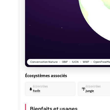
Écosystèmes associés
ÉCOSYSTÈME
ÉCOSYSTÈME
🌲
🌴
Forêt
Jungle
Bienfaits et usages