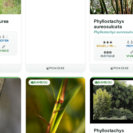
urea
Phyllostachys
aureosulcata
Phyllostachys aureosulc

💧
💧
MOYEN
☀️
☀️
☀️
💧

SOLEIL / MI-OMBRE
MOY
📏
IVACE
❄️
❄️
❄️

RUSTIQUE
VIV
E
🍃
POACEAE
🍃
POACEAE
🎋
BAMBOU
🎋
BAMBOU
Phyllostachys