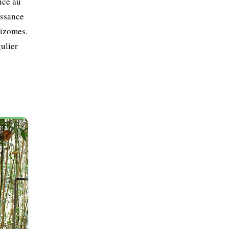
nce au
issance
hizomes.
ulier