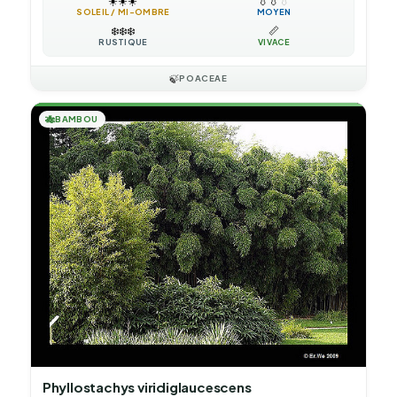
☀️
☀️
☀️
💧
💧
💧
SOLEIL / MI-OMBRE
MOYEN
❄️
❄️
❄️
📏
RUSTIQUE
VIVACE
🍃
POACEAE
🎋
BAMBOU
Phyllostachys viridiglaucescens