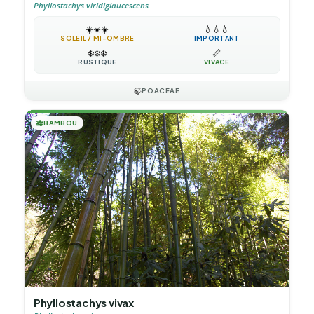
Phyllostachys viridiglaucescens
☀️
☀️
☀️
💧
💧
💧
SOLEIL / MI-OMBRE
IMPORTANT
❄️
❄️
❄️
📏
RUSTIQUE
VIVACE
🍃
POACEAE
🎋
BAMBOU
Phyllostachys vivax