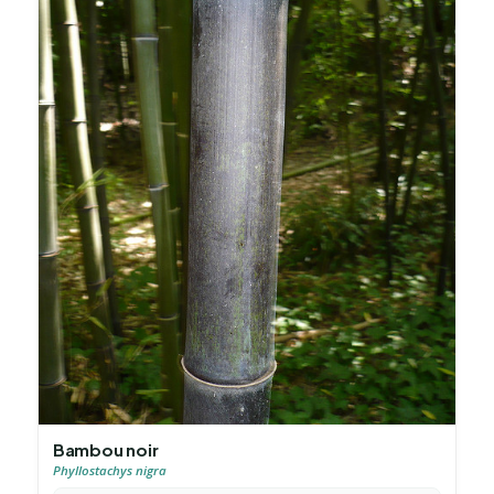
Bambou noir
Phyllostachys nigra