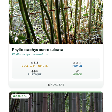
Phyllostachys aureosulcata
Phyllostachys aureosulcata
☀️
☀️
☀️
💧
💧
💧
SOLEIL / MI-OMBRE
MOYEN
❄️
❄️
❄️
📏
RUSTIQUE
VIVACE
🍃
POACEAE
🎋
BAMBOU