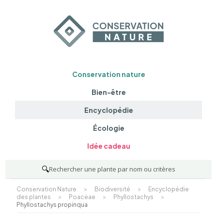
Conservation nature
Bien-être
Encyclopédie
Écologie
Idée cadeau
🔍
Rechercher une plante par nom ou critères
Conservation Nature
>
Biodiversité
>
Encyclopédie
des plantes
>
Poaceae
>
Phyllostachys
>
Phyllostachys propinqua