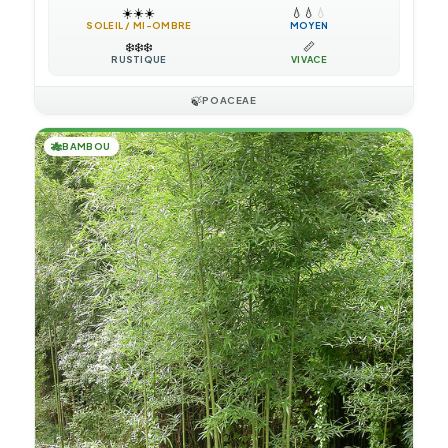
☀️
☀️
☀️
💧
💧
💧
SOLEIL / MI-OMBRE
MOYEN
❄️
❄️
❄️
📏
RUSTIQUE
VIVACE
🍃
POACEAE
🎋
BAMBOU