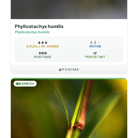
Phyllostachys humilis
Phyllostachys humilis
☀️
☀️
☀️
💧
💧
💧
SOLEIL / MI-OMBRE
MOYEN
❄️
❄️
❄️
🌿
RUSTIQUE
PERSISTANT
🍃
POACEAE
🎋
BAMBOU