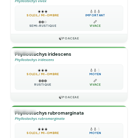
Phyllostachys vivax
☀️
☀️
☀️
💧
💧
💧
SOLEIL / MI-OMBRE
IMPORTANT
❄️
❄️
❄️
📏
SEMI-RUSTIQUE
VIVACE
🍃
POACEAE
🎋
BAMBOU
Phyllostachys iridescens
Phyllostachys iridescens
☀️
☀️
☀️
💧
💧
💧
SOLEIL / MI-OMBRE
MOYEN
❄️
❄️
❄️
📏
RUSTIQUE
VIVACE
🍃
POACEAE
🎋
BAMBOU
Phyllostachys rubromarginata
Phyllostachys rubromarginata
☀️
☀️
☀️
💧
💧
💧
SOLEIL / MI-OMBRE
MOYEN