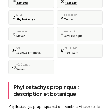
🎋
🧬
Bambou
Poaceae
GENRE
EXPOSITION
🔬
☀️
Phyllostachys
Toutes
ARROSAGE
RUSTICITÉ
💧
❄️
Moyen
Semi-rustique
SOL
FEUILLAGE
🪨
🍃
Sableux, limoneux
Persistant
VÉGÉTATION
🌿
Vivace
Phyllostachys propinqua :
description et botanique
Phyllostachys propinqua est un bambou vivace de la