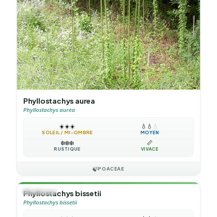
Phyllostachys aurea
Phyllostachys aurea
☀️
☀️
☀️
💧
💧
💧
SOLEIL / MI-OMBRE
MOYEN
❄️
❄️
❄️
📏
RUSTIQUE
VIVACE
🍃
POACEAE
🎋
BAMBOU
Phyllostachys bissetii
Phyllostachys bissetii