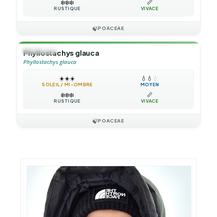
❄️
❄️
❄️
📏
RUSTIQUE
VIVACE
🍃
POACEAE
🎋
BAMBOU
Phyllostachys glauca
Phyllostachys glauca
☀️
☀️
☀️
💧
💧
💧
SOLEIL / MI-OMBRE
MOYEN
❄️
❄️
❄️
📏
RUSTIQUE
VIVACE
🍃
POACEAE