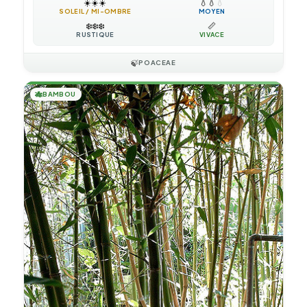
☀️
☀️
☀️
💧
💧
💧
SOLEIL / MI-OMBRE
MOYEN
❄️
❄️
❄️
📏
RUSTIQUE
VIVACE
🍃
POACEAE
🎋
BAMBOU