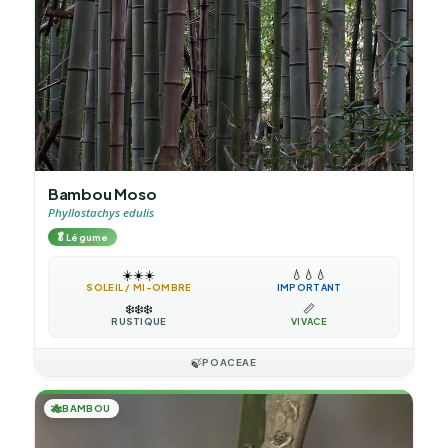
Bambou Moso
Phyllostachys edulis
🥬
Légume
☀️
☀️
☀️
💧
💧
💧
SOLEIL / MI-OMBRE
IMPORTANT
❄️
❄️
❄️
📏
RUSTIQUE
VIVACE
🍃
POACEAE
🎋
BAMBOU