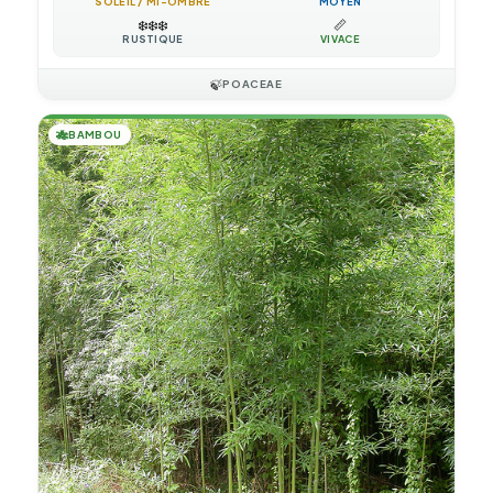
SOLEIL / MI-OMBRE
MOYEN
❄️
❄️
❄️
📏
RUSTIQUE
VIVACE
🍃
POACEAE
🎋
BAMBOU