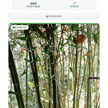
❄️
❄️
❄️
📏
RUSTIQUE
VIVACE
🍃
POACEAE
🎋
BAMBOU