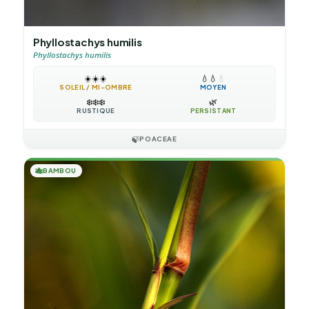
Phyllostachys humilis
Phyllostachys humilis
☀️
☀️
☀️
💧
💧
💧
SOLEIL / MI-OMBRE
MOYEN
❄️
❄️
❄️
🌿
RUSTIQUE
PERSISTANT
🍃
POACEAE
🎋
BAMBOU