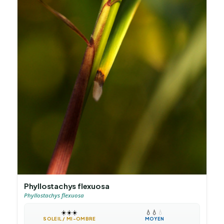
Phyllostachys flexuosa
Phyllostachys flexuosa
☀️
☀️
☀️
💧
💧
💧
SOLEIL / MI-OMBRE
MOYEN