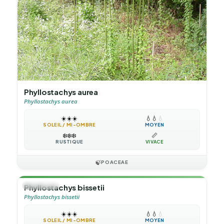
Phyllostachys aurea
Phyllostachys aurea
☀️
☀️
☀️
💧
💧
💧
SOLEIL / MI-OMBRE
MOYEN
❄️
❄️
❄️
📏
RUSTIQUE
VIVACE
🍃
POACEAE
🎋
BAMBOU
Phyllostachys bissetii
Phyllostachys bissetii
☀️
☀️
☀️
💧
💧
💧
SOLEIL / MI-OMBRE
MOYEN