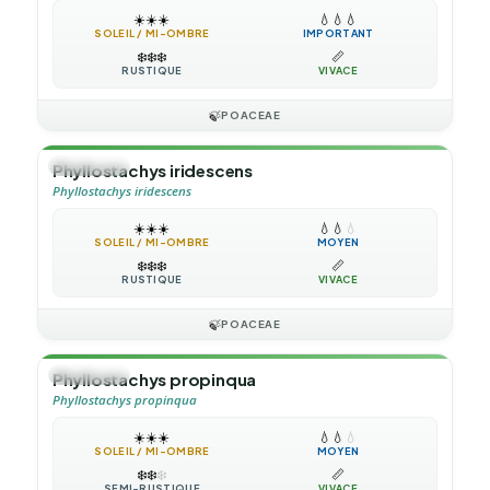
☀️
☀️
☀️
💧
💧
💧
SOLEIL / MI-OMBRE
IMPORTANT
❄️
❄️
❄️
📏
RUSTIQUE
VIVACE
🍃
POACEAE
🎋
BAMBOU
Phyllostachys iridescens
Phyllostachys iridescens
☀️
☀️
☀️
💧
💧
💧
SOLEIL / MI-OMBRE
MOYEN
❄️
❄️
❄️
📏
RUSTIQUE
VIVACE
🍃
POACEAE
🎋
BAMBOU
Phyllostachys propinqua
Phyllostachys propinqua
☀️
☀️
☀️
💧
💧
💧
SOLEIL / MI-OMBRE
MOYEN
❄️
❄️
❄️
📏
SEMI-RUSTIQUE
VIVACE