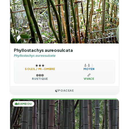
Phyllostachys aureosulcata
Phyllostachys aureosulcata
☀️
☀️
☀️
💧
💧
💧
SOLEIL / MI-OMBRE
MOYEN
❄️
❄️
❄️
📏
RUSTIQUE
VIVACE
🍃
POACEAE
🎋
BAMBOU