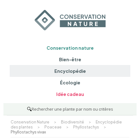
Conservation nature
Bien-être
Encyclopédie
Écologie
Idée cadeau
🔍
Rechercher une plante par nom ou critères
Conservation Nature
>
Biodiversité
>
Encyclopédie
des plantes
>
Poaceae
>
Phyllostachys
>
Phyllostachys vivax