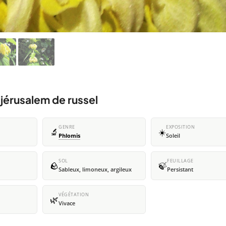
 jérusalem de russel
GENRE
EXPOSITION
🔬
☀️
Phlomis
Soleil
SOL
FEUILLAGE
🪨
🍃
Sableux, limoneux, argileux
Persistant
VÉGÉTATION
🌿
Vivace