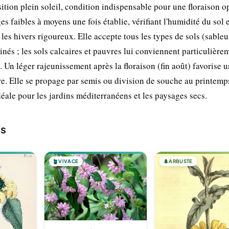
ition plein soleil, condition indispensable pour une floraison o
s faibles à moyens une fois établie, vérifiant l'humidité du sol e
 les hivers rigoureux. Elle accepte tous les types de sols (sableu
inés ; les sols calcaires et pauvres lui conviennent particulière
 Un léger rajeunissement après la floraison (fin août) favorise u
re. Elle se propage par semis ou division de souche au printemp
éale pour les jardins méditerranéens et les paysages secs.
is
🪴
VIVACE
🌲
ARBUSTE