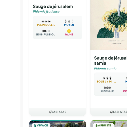
Sauge de jérusalem
Phlomis fruticosa
☀️
☀️
☀️
💧
💧
💧
PLEIN SOLEIL
MOYEN
❄️
❄️
❄️
SEMI-RUSTIQUE
JAUNE
Sauge de jérus
samia
Phlomis samia
☀️
☀️
☀️

SOLEIL / MI-OMBRE
❄️
❄️
❄️
RUSTIQUE
CO
🍃
LABIATAE
🍃
LABIATA
🪴
VIVACE
🌲
ARBUSTE