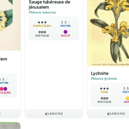
Sauge tubéreuse de
jérusalem
Phlomis tuberosa
☀️
☀️
☀️
💧
💧
💧
PLEIN SOLEIL
MOYEN
❄️
❄️
❄️
RUSTIQUE
VIOLET
alem
Lychnite
Phlomis lychnitis

💧
💧
MOYEN
☀️
☀️
☀️
💧

TOUS
MOY
ULEURS
❄️
❄️
❄️
RUSTIQUE
JAU
E
🍃
LABIATAE
🍃
LABIATAE