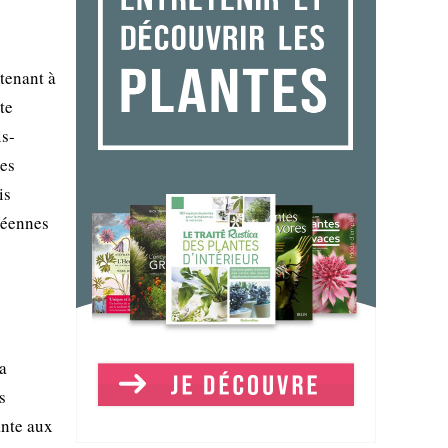
tenant à
te
is-
les
is
néennes
a
s
ante aux