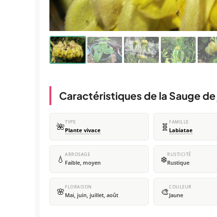
Caractéristiques de la Sauge de
TYPE
FAMILLE
🌺
🧬
Plante vivace
Labiatae
ARROSAGE
RUSTICITÉ
💧
❄️
Faible, moyen
Rustique
FLORAISON
COULEUR
🌸
🎨
Mai, juin, juillet, août
Jaune