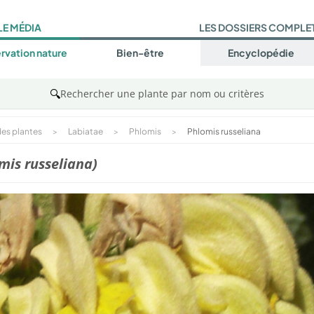
LE MÉDIA
LES DOSSIERS COMPLE
rvation nature
Bien-être
Encyclopédie
🔍
Rechercher une plante par nom ou critères
es plantes
>
Labiatae
>
Phlomis
>
Phlomis russeliana
mis russeliana)