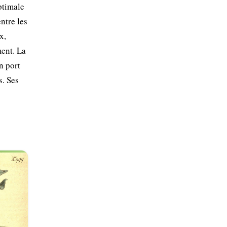
ptimale
ntre les
x,
ment. La
n port
s. Ses