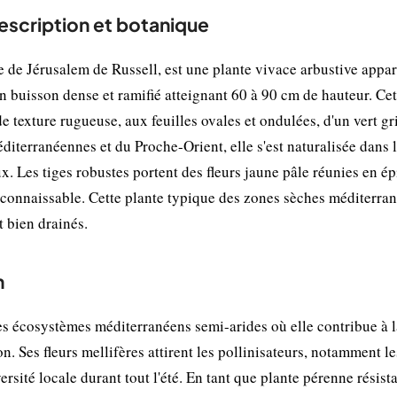
description et botanique
e Jérusalem de Russell, est une plante vivace arbustive appar
n buisson dense et ramifié atteignant 60 à 90 cm de hauteur. Cet
de texture rugueuse, aux feuilles ovales et ondulées, d'un vert gr
diterranéennes et du Proche-Orient, elle s'est naturalisée dans 
. Les tiges robustes portent des fleurs jaune pâle réunies en ép
 reconnaissable. Cette plante typique des zones sèches méditerra
 bien drainés.
n
es écosystèmes méditerranéens semi-arides où elle contribue à l
ion. Ses fleurs mellifères attirent les pollinisateurs, notamment le
versité locale durant tout l'été. En tant que plante pérenne résist