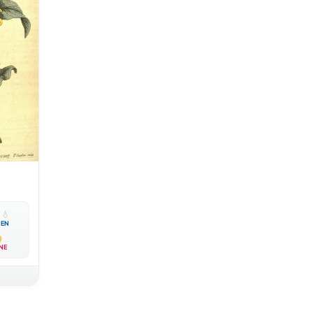

💧
EN
NE