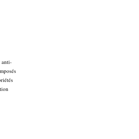
 anti-
composés
priétés
tion