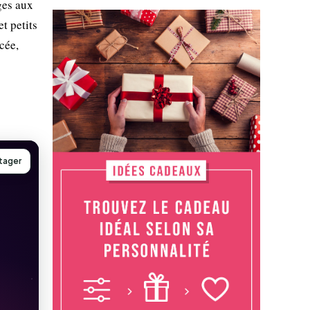
ges aux
t petits
cée,