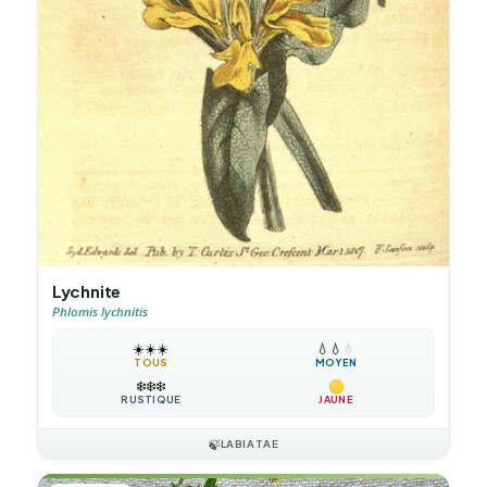
Lychnite
Phlomis lychnitis
☀️
☀️
☀️
💧
💧
💧
TOUS
MOYEN
❄️
❄️
❄️
RUSTIQUE
JAUNE
🍃
LABIATAE