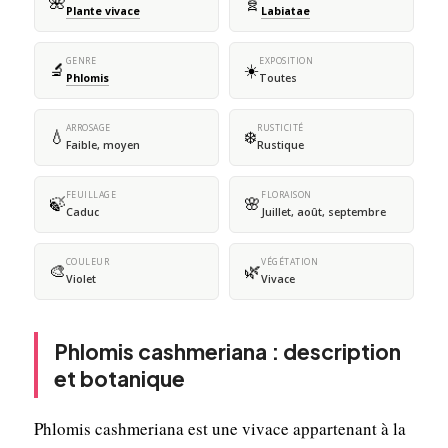
🌺
🧬
Plante vivace
Labiatae
GENRE
EXPOSITION
🔬
☀️
Phlomis
Toutes
ARROSAGE
RUSTICITÉ
💧
❄️
Faible, moyen
Rustique
FEUILLAGE
FLORAISON
🍃
🌸
Caduc
Juillet, août, septembre
COULEUR
VÉGÉTATION
🎨
🌿
Violet
Vivace
Phlomis cashmeriana : description
et botanique
Phlomis cashmeriana est une vivace appartenant à la