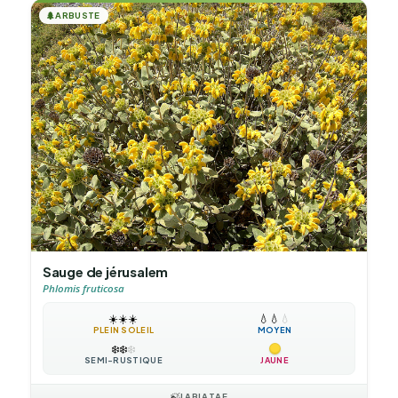
🌲
ARBUSTE
Sauge de jérusalem
Phlomis fruticosa
☀️
☀️
☀️
💧
💧
💧
PLEIN SOLEIL
MOYEN
❄️
❄️
❄️
SEMI-RUSTIQUE
JAUNE
🍃
LABIATAE