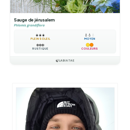
Sauge de jérusalem
Phlomis grandiflora
☀️
☀️
☀️
💧
💧
💧
PLEIN SOLEIL
MOYEN
❄️
❄️
❄️
RUSTIQUE
COULEURS
🍃
LABIATAE