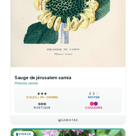
Sauge de jérusalem samia
Phlomis samia
☀️
☀️
☀️
💧
💧
💧
SOLEIL / MI-OMBRE
MOYEN
❄️
❄️
❄️
RUSTIQUE
COULEURS
🍃
LABIATAE
🪴
VIVACE