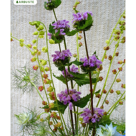
🌲
ARBUSTE