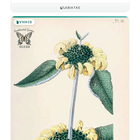
🍃
LABIATAE
🪴
VIVACE