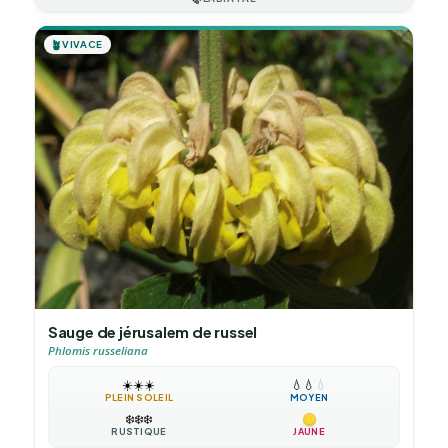
🪴
VIVACE
Sauge de jérusalem de russel
Phlomis russeliana
☀️
☀️
☀️
💧
💧
💧
PLEIN SOLEIL
MOYEN
❄️
❄️
❄️
RUSTIQUE
JAUNE