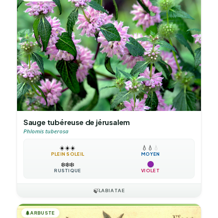
Sauge tubéreuse de jérusalem
Phlomis tuberosa
☀️
☀️
☀️
💧
💧
💧
PLEIN SOLEIL
MOYEN
❄️
❄️
❄️
RUSTIQUE
VIOLET
🍃
LABIATAE
🌲
ARBUSTE