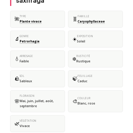
saxifraga
TYPE
FAMILLE
🌺
🧬
Plante vivace
Caryophyllaceae
GENRE
EXPOSITION
🔬
☀️
Petrorhagia
Soleil
ARROSAGE
RUSTICITÉ
💧
❄️
Faible
Rustique
SOL
FEUILLAGE
🪨
🍃
Sableux
Caduc
FLORAISON
COULEUR
🌸
🎨
Mai, juin, juillet, août,
Blanc, rose
septembre
VÉGÉTATION
🌿
Vivace