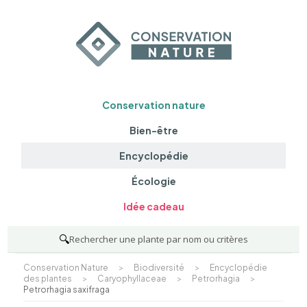
Conservation nature
Bien-être
Encyclopédie
Écologie
Idée cadeau
🔍
Rechercher une plante par nom ou critères
Conservation Nature
>
Biodiversité
>
Encyclopédie
des plantes
>
Caryophyllaceae
>
Petrorhagia
>
Petrorhagia saxifraga