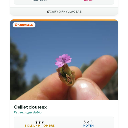
🍃
CARYOPHYLLACEAE
🌻
ANNUELLE
Oeillet douteux
Petrorhagia dubia
☀️
☀️
☀️
💧
💧
💧
SOLEIL / MI-OMBRE
MOYEN