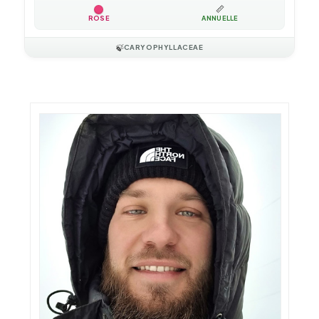
📏
ROSE
ANNUELLE
🍃
CARYOPHYLLACEAE