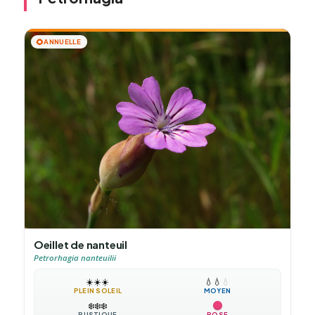
🌻
ANNUELLE
Oeillet de nanteuil
Petrorhagia nanteuilii
☀️
☀️
☀️
💧
💧
💧
PLEIN SOLEIL
MOYEN
❄️
❄️
❄️
RUSTIQUE
ROSE