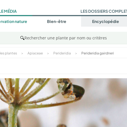
LE MÉDIA
LES DOSSIERS COMPLE
rvation nature
Bien-être
Encyclopédie
🔍
Rechercher une plante par nom ou critères
es plantes
>
Apiaceae
>
Perideridia
>
Perideridia gairdneri