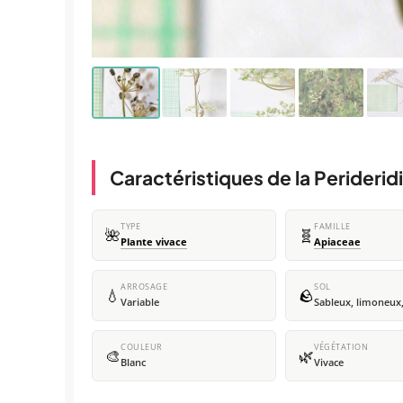
Caractéristiques de la Perideridi
TYPE
FAMILLE
🌺
🧬
Plante vivace
Apiaceae
ARROSAGE
SOL
💧
🪨
Variable
Sableux, limoneux,
COULEUR
VÉGÉTATION
🎨
🌿
Blanc
Vivace