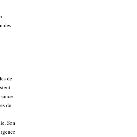
n
umides
les de
stent
issance
hes de
lie. Son
mergence