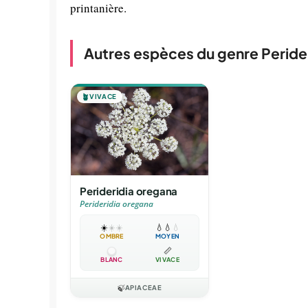
printanière.
Autres espèces du genre Peride
🪴
VIVACE
Perideridia oregana
Perideridia oregana
☀️
☀️
☀️
💧
💧
💧
OMBRE
MOYEN
📏
BLANC
VIVACE
🍃
APIACEAE