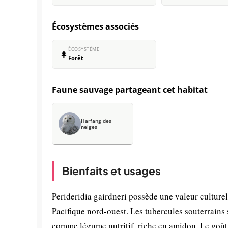
Écosystèmes associés
ÉCOSYSTÈME
🌲
Forêt
Faune sauvage partageant cet habitat
Harfang des
neiges
Bienfaits et usages
Perideridia gairdneri possède une valeur culture
Pacifique nord-ouest. Les tubercules souterrains
comme légume nutritif, riche en amidon. Le goût s