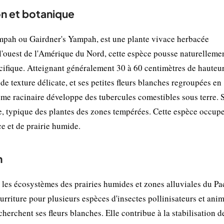
ion et botanique
pah ou Gairdner's Yampah, est une plante vivace herbacée
 l'ouest de l'Amérique du Nord, cette espèce pousse naturelleme
acifique. Atteignant généralement 30 à 60 centimètres de hauteur,
 de texture délicate, et ses petites fleurs blanches regroupées en
tème racinaire développe des tubercules comestibles sous terre. 
le, typique des plantes des zones tempérées. Cette espèce occup
e et de prairie humide.
n
 les écosystèmes des prairies humides et zones alluviales du Pac
rriture pour plusieurs espèces d'insectes pollinisateurs et ani
herchent ses fleurs blanches. Elle contribue à la stabilisation d