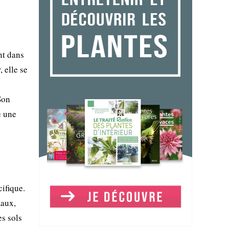
nt dans
 elle se
Son
e une
ifique.
maux,
es sols