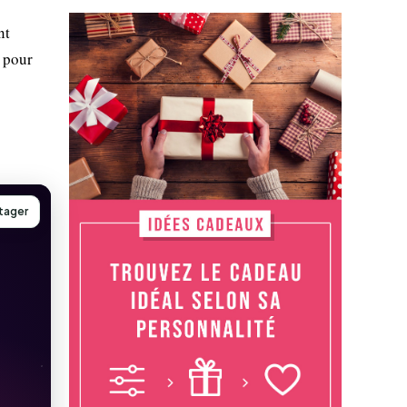
nt
 pour