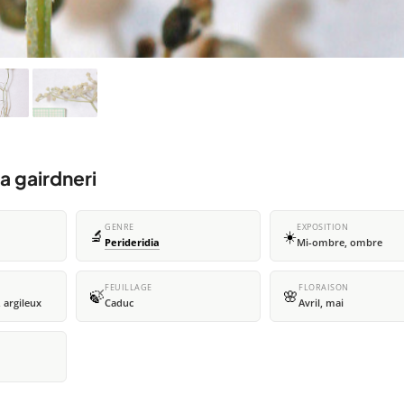
a gairdneri
GENRE
EXPOSITION
🔬
☀️
Perideridia
Mi-ombre, ombre
FEUILLAGE
FLORAISON
🍃
🌸
 argileux
Caduc
Avril, mai