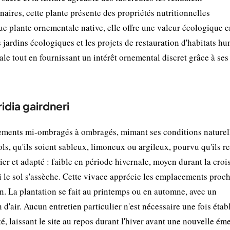
naires, cette plante présente des propriétés nutritionnelles
e plante ornementale native, elle offre une valeur écologique e
es jardins écologiques et les projets de restauration d'habitats h
ale tout en fournissant un intérêt ornemental discret grâce à ses
ridia gairdneri
nements mi-ombragés à ombragés, mimant ses conditions naturel
ls, qu'ils soient sableux, limoneux ou argileux, pourvu qu'ils re
lier et adapté : faible en période hivernale, moyen durant la cro
si le sol s'assèche. Cette vivace apprécie les emplacements proc
n. La plantation se fait au printemps ou en automne, avec un
'air. Aucun entretien particulier n'est nécessaire une fois étab
té, laissant le site au repos durant l'hiver avant une nouvelle é