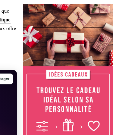
n que
tique
ux offre