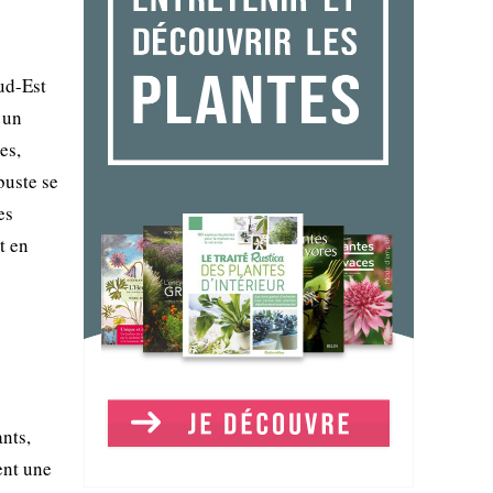
Sud-Est
 un
es,
buste se
es
t en
ants,
ent une