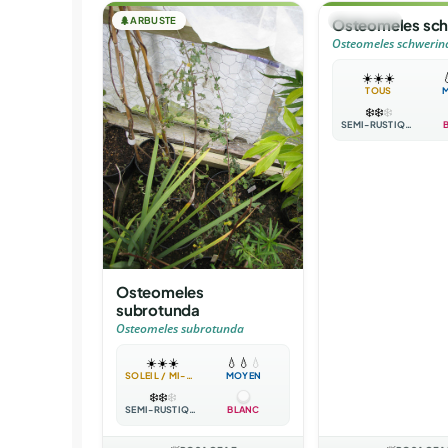
🌲
ARBUSTE
🌲
ARBUSTE
Osteomeles sch
Osteomeles schwerin
☀️
☀️
☀️

TOUS
❄️
❄️
❄️
SEMI-RUSTIQUE
Osteomeles
subrotunda
Osteomeles subrotunda
☀️
☀️
☀️
💧
💧
💧
SOLEIL / MI-OMBRE
MOYEN
❄️
❄️
❄️
SEMI-RUSTIQUE
BLANC