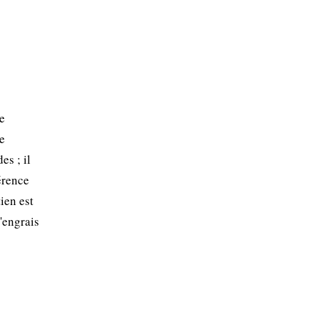
e
te
es ; il
érence
ien est
'engrais