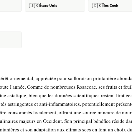
🇺🇸
🇨🇰
États-Unis
Îles Cook
térêt ornemental, appréciée pour sa floraison printanière abonda
 toute l'année. Comme de nombreuses Rosaceae, ses fruits et feui
cine asiatique, bien que les données scientifiques restent limitée
tés astringentes et anti-inflammatoires, potentiellement présen
t être consommés localement, offrant une source mineure de nourr
culinaires majeurs en Occident. Son principal bénéfice réside da
rintanières et son adaptation aux climats secs en font un choix d