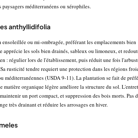
s paysagers méditerranéens ou xérophiles.
s anthyllidifolia
on ensoleillée ou mi-ombragée, préférant les emplacements bien
e apprécie les sols bien drainés, sableux ou limoneux, et redout
n : régulier lors de l'établissement, puis réduit une fois l'arbus
Sa rusticité tendre requiert une protection dans les régions froid
ou méditerranéennes (USDA 9-11). La plantation se fait de préf
 matière organique légère améliore la structure du sol. L'entret
r maintenir un port compact, et suppression des bois morts. Pas d
ge très drainant et réduire les arrosages en hiver.
omeles