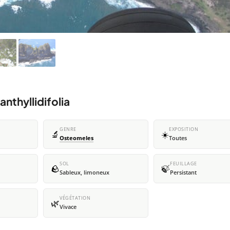
nthyllidifolia
GENRE
EXPOSITION
🔬
☀️
Osteomeles
Toutes
SOL
FEUILLAGE
🪨
🍃
Sableux, limoneux
Persistant
VÉGÉTATION
🌿
Vivace