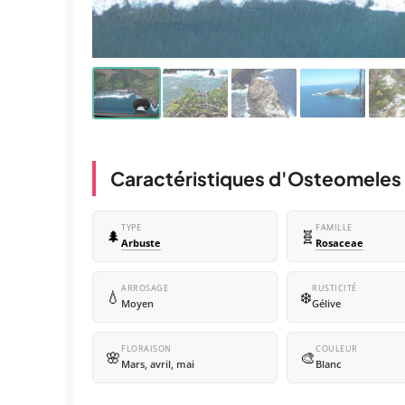
Caractéristiques d'Osteomeles a
TYPE
FAMILLE
🌲
🧬
Arbuste
Rosaceae
ARROSAGE
RUSTICITÉ
💧
❄️
Moyen
Gélive
FLORAISON
COULEUR
🌸
🎨
Mars, avril, mai
Blanc