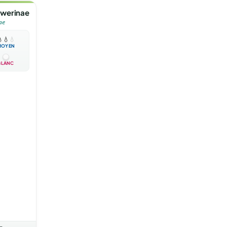
werinae
ae

💧
💧
MOYEN
BLANC