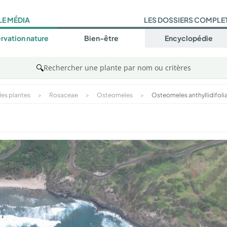
LE MÉDIA
LES DOSSIERS COMPLE
rvation nature
Bien-être
Encyclopédie
🔍
Rechercher une plante par nom ou critères
es plantes
>
Rosaceae
>
Osteomeles
>
Osteomeles anthyllidifoli