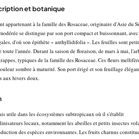
cription et botanique
ant appartenant à la famille des Rosaceae, originaire d'Asie du 
e modérée se distingue par son port compact et buissonnant, avec
ales, d'où son épithète « anthyllidifolia ». Les feuilles sont petit
toute l'année. Durant la saison de floraison, de mars à mai, l'ar
rappes, typiques de la famille des Rosaceae. Ces fleurs mellifèr
couleur sombre à maturité. Son port érigé et son feuillage élégan
ns aux hivers doux.
n
is utile dans les écosystèmes subtropicaux où il s'établit
llinisateurs locaux, notamment les abeilles et petits insectes vol
production des espèces environnantes. Les fruits charnus constitu