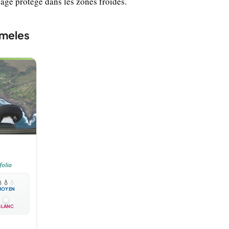
nage protégé dans les zones froides.
omeles
folia

💧
💧
MOYEN
BLANC