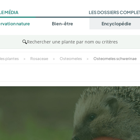
LE MÉDIA
LES DOSSIERS COMPLE
rvation nature
Bien-être
Encyclopédie
🔍
Rechercher une plante par nom ou critères
es plantes
>
Rosaceae
>
Osteomeles
>
Osteomeles schwerinae