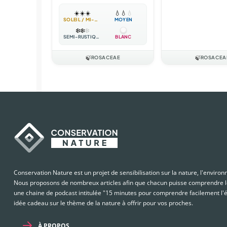
☀️
☀️
☀️
💧
💧
💧
SOLEIL / MI-OMBRE
MOYEN
❄️
❄️
❄️
SEMI-RUSTIQUE
BLANC
🍃
ROSACEAE
🍃
ROSACEA
Conservation Nature est un projet de sensibilisation sur la nature, l'enviro
Nous proposons de nombreux articles afin que chacun puisse comprendre le
une chaine de podcast intitulée "15 minutes pour comprendre facilement l'é
idée cadeau sur le thème de la nature à offrir pour vos proches.
À PROPOS