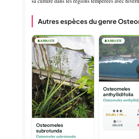
sa culture dans les régions tempérées avec hiver
Autres espèces du genre Oste
🌲
ARBUSTE
🌲
ARBUSTE
Osteomeles
anthyllidifolia
Osteomeles anthyllidi
☀️
☀️
☀️

SOLEIL / MI-OMBRE
❄️
❄️
❄️
Osteomeles
GÉLIVE
subrotunda
Osteomeles subrotunda