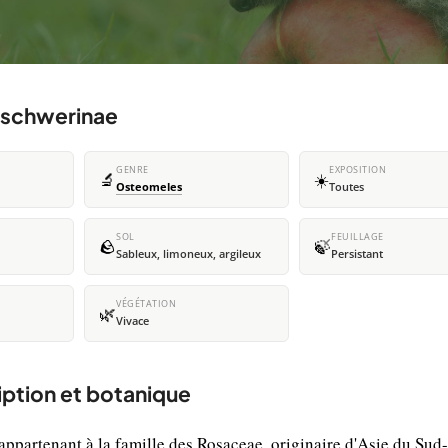
 schwerinae
GENRE
EXPOSITION
🔬
☀️
Osteomeles
Toutes
SOL
FEUILLAGE
🪨
🍃
Sableux, limoneux, argileux
Persistant
VÉGÉTATION
🌿
Vivace
ption et botanique
appartenant à la famille des Rosaceae, originaire d'Asie du Sud-