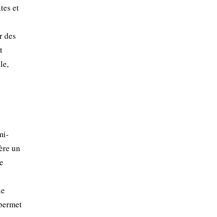
tes et
r des
t
le,
mi-
lère un
le
ne
 permet