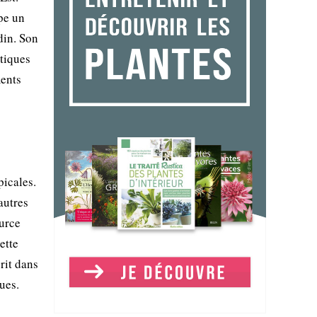
pe un
din. Son
atiques
ments
picales.
autres
ource
ette
rit dans
ues.