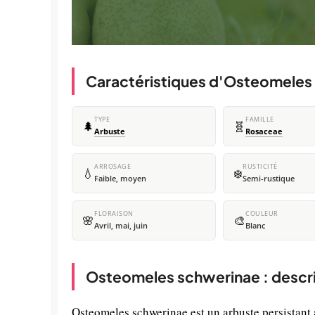
Caractéristiques d'Osteomeles
TYPE
FAMILLE
🌲
🧬
Arbuste
Rosaceae
ARROSAGE
RUSTICITÉ
💧
❄️
Faible, moyen
Semi-rustique
FLORAISON
COULEUR
🌸
🎨
Avril, mai, juin
Blanc
Osteomeles schwerinae : descri
Osteomeles schwerinae est un arbuste persistant 