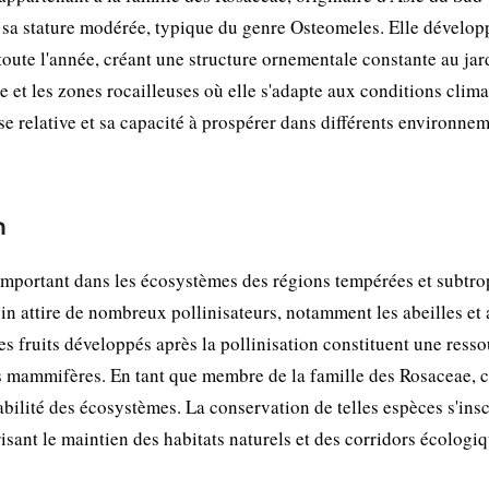
t sa stature modérée, typique du genre Osteomeles. Elle dévelop
toute l'année, créant une structure ornementale constante au jar
 et les zones rocailleuses où elle s'adapte aux conditions clim
sse relative et sa capacité à prospérer dans différents environne
n
mportant dans les écosystèmes des régions tempérées et subtro
uin attire de nombreux pollinisateurs, notamment les abeilles et 
es fruits développés après la pollinisation constituent une ress
its mammifères. En tant que membre de la famille des Rosaceae, c
tabilité des écosystèmes. La conservation de telles espèces s'insc
isant le maintien des habitats naturels et des corridors écologiq