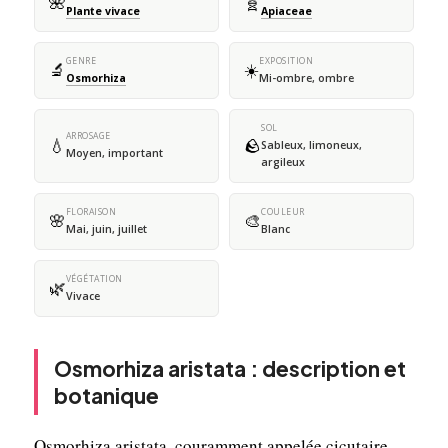
🌺
🧬
Plante vivace
Apiaceae
GENRE
EXPOSITION
🔬
☀️
Osmorhiza
Mi-ombre, ombre
SOL
ARROSAGE
💧
🪨
Sableux, limoneux,
Moyen, important
argileux
FLORAISON
COULEUR
🌸
🎨
Mai, juin, juillet
Blanc
VÉGÉTATION
🌿
Vivace
Osmorhiza aristata : description et
botanique
Osmorhiza aristata, couramment appelée cicutaire