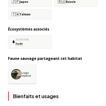
🇯🇵
🇷🇺
Japon
Russie
🇹🇼
Taïwan
Écosystèmes associés
ÉCOSYSTÈME
🌲
Forêt
Faune sauvage partageant cet habitat
L’aigle
impérial
Bienfaits et usages