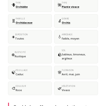
TYPE
TYPE
🪻
🌺
Orchidée
Plante vivace
FAMILLE
GENRE
🧬
🔬
Orchidaceae
Orchis
EXPOSITION
ARROSAGE
☀️
💧
Toutes
Faible, moyen
SOL
RUSTICITÉ
❄️
🪨
Sableux, limoneux,
Rustique
argileux
FEUILLAGE
FLORAISON
🍃
🌸
Caduc
Avril, mai, juin
COULEUR
VÉGÉTATION
🎨
🌿
Rose
Vivace