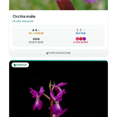
Orchis mâle
Orchis mascula
☀️
☀️
☀️
💧
💧
💧
MI-OMBRE
MOYEN
❄️
❄️
❄️
RUSTIQUE
COULEURS
🍃
ORCHIDACEAE
🪴
VIVACE