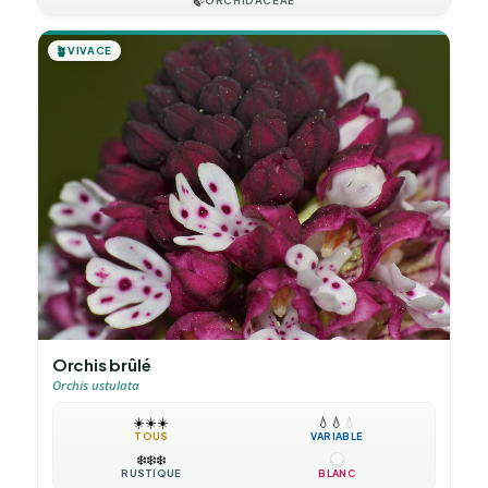
🍃
ORCHIDACEAE
🪴
VIVACE
Orchis brûlé
Orchis ustulata
☀️
☀️
☀️
💧
💧
💧
TOUS
VARIABLE
❄️
❄️
❄️
RUSTIQUE
BLANC