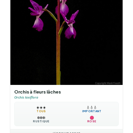
Orchis à fleurs lâches
Orchis laxiflora
☀️
☀️
☀️
💧
💧
💧
TOUS
IMPORTANT
❄️
❄️
❄️
RUSTIQUE
ROSE