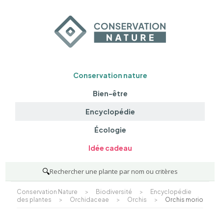
Conservation nature
Bien-être
Encyclopédie
Écologie
Idée cadeau
🔍
Rechercher une plante par nom ou critères
Conservation Nature
>
Biodiversité
>
Encyclopédie
des plantes
>
Orchidaceae
>
Orchis
>
Orchis morio