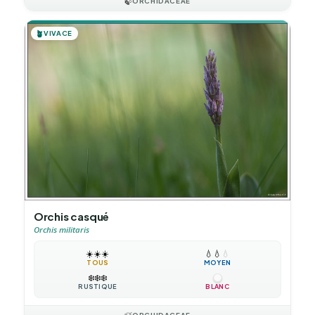
🍃
ORCHIDACEAE
🪴
VIVACE
Orchis casqué
Orchis militaris
☀️
☀️
☀️
💧
💧
💧
TOUS
MOYEN
❄️
❄️
❄️
RUSTIQUE
BLANC