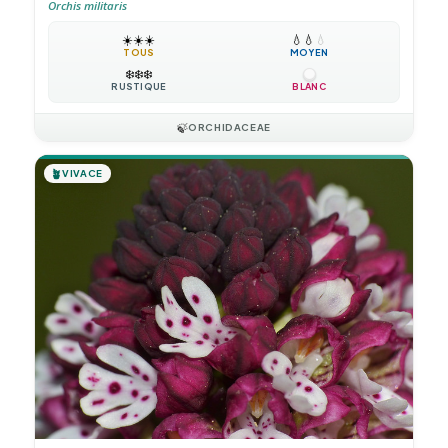
Orchis militaris
☀️
☀️
☀️
💧
💧
💧
TOUS
MOYEN
❄️
❄️
❄️
RUSTIQUE
BLANC
🍃
ORCHIDACEAE
🪴
VIVACE