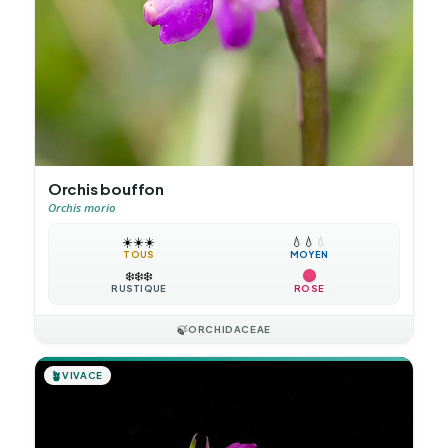
Orchis bouffon
Orchis morio
☀️
☀️
☀️
💧
💧
💧
TOUS
MOYEN
❄️
❄️
❄️
RUSTIQUE
ROSE
🍃
ORCHIDACEAE
🪴
VIVACE