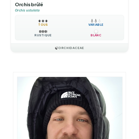
Orchis brûlé
Orchis ustulata
☀️
☀️
☀️
💧
💧
💧
TOUS
VARIABLE
❄️
❄️
❄️
RUSTIQUE
BLANC
🍃
ORCHIDACEAE