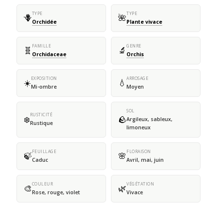
TYPE
TYPE
🪻
🌺
Orchidée
Plante vivace
FAMILLE
GENRE
🧬
🔬
Orchidaceae
Orchis
EXPOSITION
ARROSAGE
☀️
💧
Mi-ombre
Moyen
SOL
RUSTICITÉ
❄️
🪨
Argileux, sableux,
Rustique
limoneux
FEUILLAGE
FLORAISON
🍃
🌸
Caduc
Avril, mai, juin
COULEUR
VÉGÉTATION
🎨
🌿
Rose, rouge, violet
Vivace