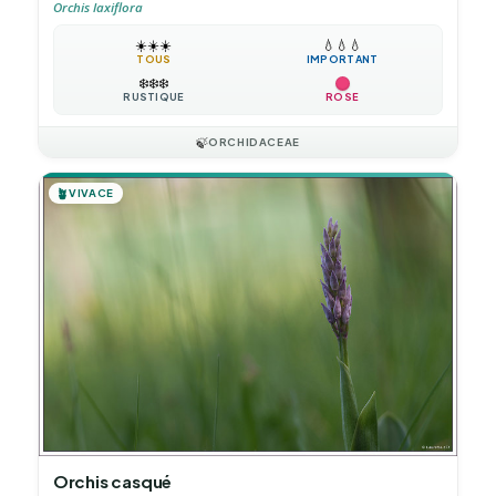
Orchis laxiflora
☀️
☀️
☀️
💧
💧
💧
TOUS
IMPORTANT
❄️
❄️
❄️
RUSTIQUE
ROSE
🍃
ORCHIDACEAE
🪴
VIVACE
Orchis casqué