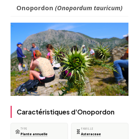
Onopordon
(Onopordum tauricum)
Caractéristiques d'Onopordon
TYPE
FAMILLE
🌼
🧬
Plante annuelle
Asteraceae