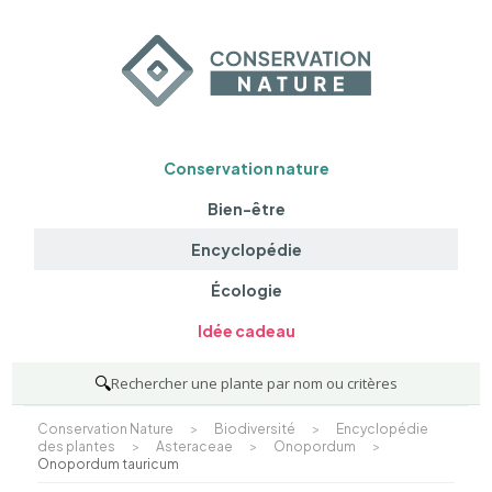
Conservation nature
Bien-être
Encyclopédie
Écologie
Idée cadeau
🔍
Rechercher une plante par nom ou critères
Conservation Nature
>
Biodiversité
>
Encyclopédie
des plantes
>
Asteraceae
>
Onopordum
>
Onopordum tauricum