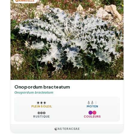
🌻
ANNUELLE
Onopordum bracteatum
Onopordum bracteatum
☀️
☀️
☀️
💧
💧
💧
PLEIN SOLEIL
MOYEN
❄️
❄️
❄️
RUSTIQUE
COULEURS
🍃
ASTERACEAE