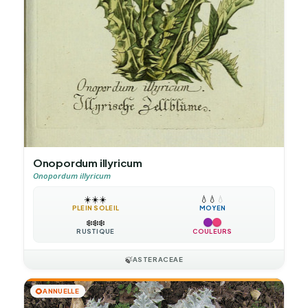
Onopordum illyricum
Onopordum illyricum
☀️
☀️
☀️
💧
💧
💧
PLEIN SOLEIL
MOYEN
❄️
❄️
❄️
RUSTIQUE
COULEURS
🍃
ASTERACEAE
🌻
ANNUELLE