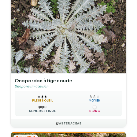
Onopordon à tige courte
Onopordum acaulon
☀️
☀️
☀️
💧
💧
💧
PLEIN SOLEIL
MOYEN
❄️
❄️
❄️
SEMI-RUSTIQUE
BLANC
🍃
ASTERACEAE