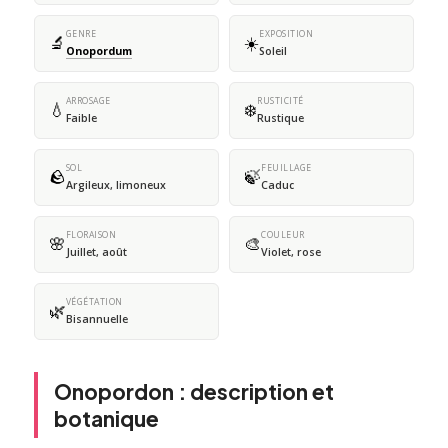
GENRE
EXPOSITION
🔬
☀️
Onopordum
Soleil
ARROSAGE
RUSTICITÉ
💧
❄️
Faible
Rustique
SOL
FEUILLAGE
🪨
🍃
Argileux, limoneux
Caduc
FLORAISON
COULEUR
🌸
🎨
Juillet, août
Violet, rose
VÉGÉTATION
🌿
Bisannuelle
Onopordon : description et
botanique