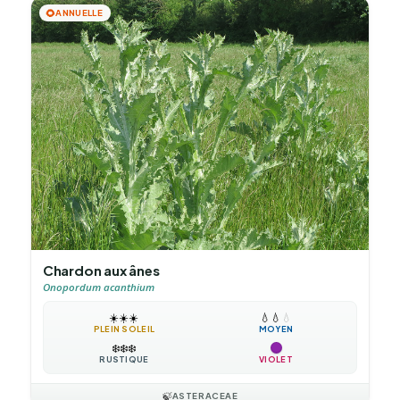
🌻
ANNUELLE
Chardon aux ânes
Onopordum acanthium
☀️
☀️
☀️
💧
💧
💧
PLEIN SOLEIL
MOYEN
❄️
❄️
❄️
RUSTIQUE
VIOLET
🍃
ASTERACEAE