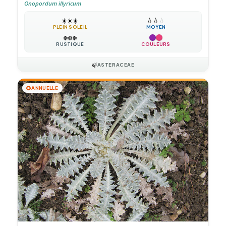
Onopordum illyricum
☀️
☀️
☀️
💧
💧
💧
PLEIN SOLEIL
MOYEN
❄️
❄️
❄️
RUSTIQUE
COULEURS
🍃
ASTERACEAE
🌻
ANNUELLE