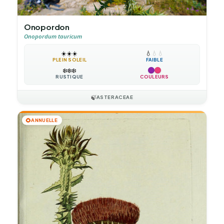
Onopordon
Onopordum tauricum
☀️
☀️
☀️
💧
💧
💧
PLEIN SOLEIL
FAIBLE
❄️
❄️
❄️
RUSTIQUE
COULEURS
🍃
ASTERACEAE
🌻
ANNUELLE