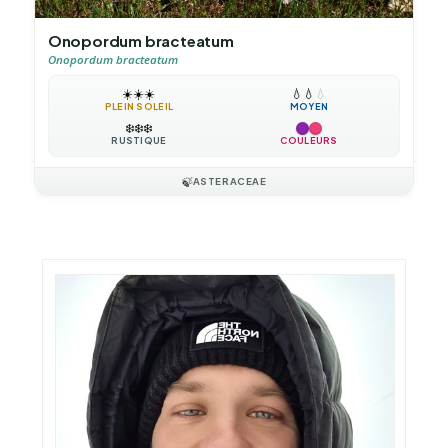
Onopordum bracteatum
Onopordum bracteatum
☀️
☀️
☀️
💧
💧
💧
PLEIN SOLEIL
MOYEN
❄️
❄️
❄️
RUSTIQUE
COULEURS
🍃
ASTERACEAE