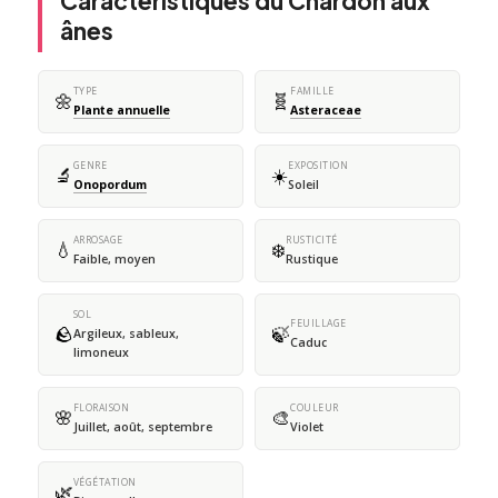
Caractéristiques du Chardon aux
ânes
TYPE
FAMILLE
🌼
🧬
Plante annuelle
Asteraceae
GENRE
EXPOSITION
🔬
☀️
Onopordum
Soleil
ARROSAGE
RUSTICITÉ
💧
❄️
Faible, moyen
Rustique
SOL
FEUILLAGE
🪨
🍃
Argileux, sableux,
Caduc
limoneux
FLORAISON
COULEUR
🌸
🎨
Juillet, août, septembre
Violet
VÉGÉTATION
🌿