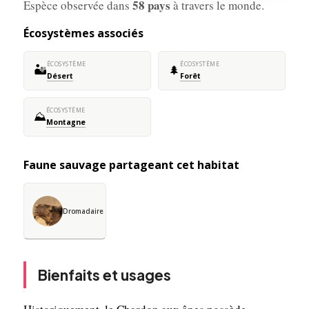
58 pays
Espèce observée dans
à travers le monde.
Écosystèmes associés
ÉCOSYSTÈME
ÉCOSYSTÈME
🏜️
🌲
Désert
Forêt
ÉCOSYSTÈME
⛰️
Montagne
Faune sauvage partageant cet habitat
Dromadaire
Bienfaits et usages