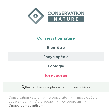
Conservation nature
Bien-être
Encyclopédie
Écologie
Idée cadeau
🔍
Rechercher une plante par nom ou critères
Conservation Nature
>
Biodiversité
>
Encyclopédie
des plantes
>
Asteraceae
>
Onopordum
>
Onopordum acanthium