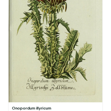
Onopordum illyricum