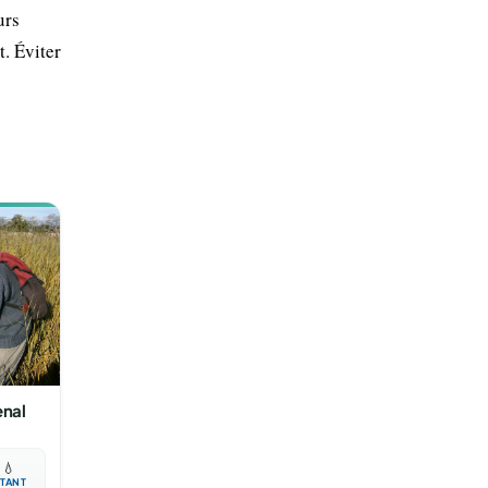
urs
t. Éviter
enal

💧
TANT