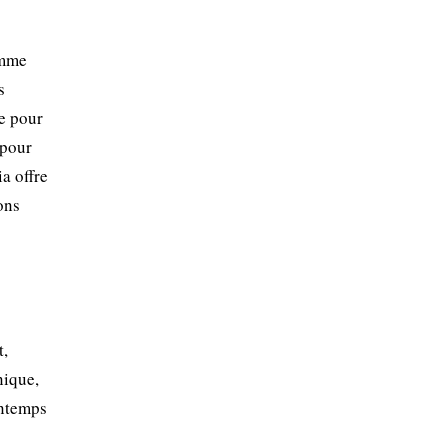
omme
s
re pour
 pour
a offre
ons
t,
nique,
intemps