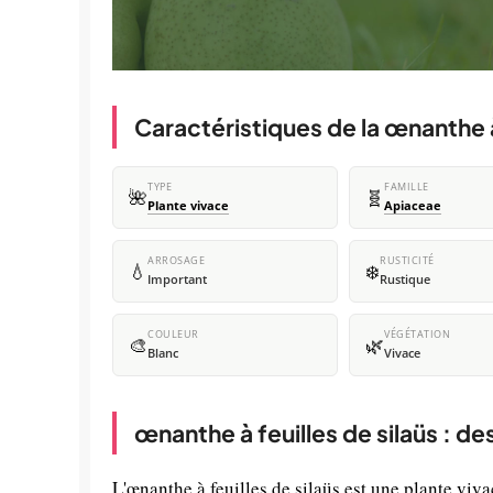
Caractéristiques de la œnanthe à 
TYPE
FAMILLE
🌺
🧬
Plante vivace
Apiaceae
ARROSAGE
RUSTICITÉ
💧
❄️
Important
Rustique
COULEUR
VÉGÉTATION
🎨
🌿
Blanc
Vivace
œnanthe à feuilles de silaüs : d
L'œnanthe à feuilles de silaüs est une plante viv