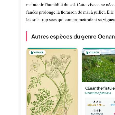
maintenir l'humidité du sol. Cette vivace ne néces
fanées prolonge la floraison de mai à juillet. Ell
les sols trop secs qui compromettraient sa vigueu
Autres espèces du genre Oenan
🪴
VIVACE
🪴
VIVACE
Œnanthe fistul
Oenanthe fistulosa
☀️
☀️
☀️

SOLEIL / MI-OMBRE
IM
❄️
❄️
❄️
RUSTIQUE