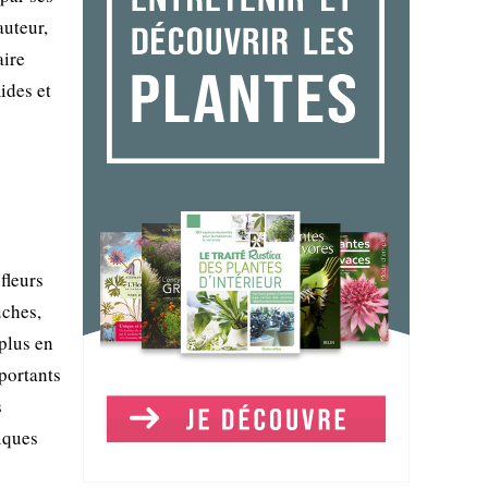
auteur,
aire
ides et
fleurs
uches,
 plus en
portants
s
iques