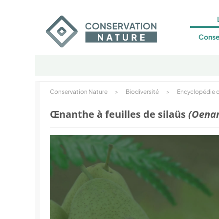
Conse
Conservation Nature
>
Biodiversité
>
Encyclopédie d
Œnanthe à feuilles de silaüs
(Oenan