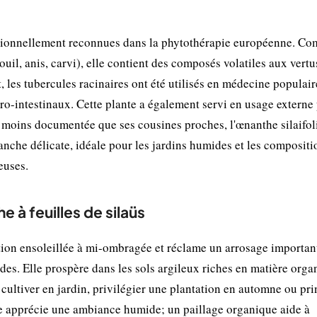
ditionnellement reconnues dans la phytothérapie européenne. C
uil, anis, carvi), elle contient des composés volatiles aux vertu
, les tubercules racinaires ont été utilisés en médecine populai
stro-intestinaux. Cette plante a également servi en usage externe
e moins documentée que ses cousines proches, l'œnanthe silaifoli
lanche délicate, idéale pour les jardins humides et les compositi
euses.
e à feuilles de silaüs
ition ensoleillée à mi-ombragée et réclame un arrosage importan
des. Elle prospère dans les sols argileux riches en matière orga
ultiver en jardin, privilégier une plantation en automne ou pr
lle apprécie une ambiance humide; un paillage organique aide à