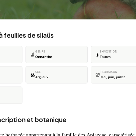
feuilles de silaüs
GENRE
EXPOSITION
🔬
☀️
Oenanthe
Toutes
SOL
FLORAISON
🪨
🌸
Argileux
Mai, juin, juillet
escription et botanique
ace herbacée appartenant à la famille des Apiaceae, caractérisée