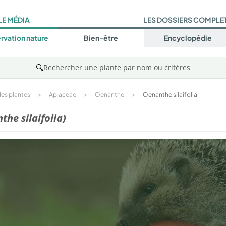
LE MÉDIA
LES DOSSIERS COMPLE
rvation nature
Bien-être
Encyclopédie
🔍
Rechercher une plante par nom ou critères
es plantes
>
Apiaceae
>
Oenanthe
>
Oenanthe silaifolia
the silaifolia)