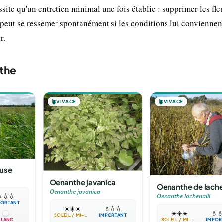
site qu'un entretien minimal une fois établie : supprimer les fle
e peut se ressemer spontanément si les conditions lui conviennen
r.
the
🪴
VIVACE
🪴
VIVACE
euse
Oenanthe javanica
Oenanthe de lach
Oenanthe javanica

💧
💧
Oenanthe lachenalii
PORTANT
☀️
☀️
☀️
💧
💧
💧
☀️
☀️
☀️
💧

SOLEIL / MI-OMBRE
IMPORTANT
BLANC
SOLEIL / MI-OMBRE
IMPOR