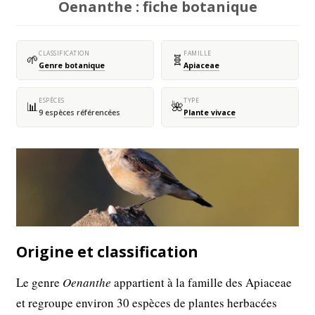
Oenanthe : fiche botanique
CLASSIFICATION
FAMILLE
🌱
🧬
Genre botanique
Apiaceae
ESPÈCES
TYPE
📊
🌺
9 espèces référencées
Plante vivace
Origine et classification
Le genre
Oenanthe
appartient à la famille des Apiaceae
et regroupe environ 30 espèces de plantes herbacées