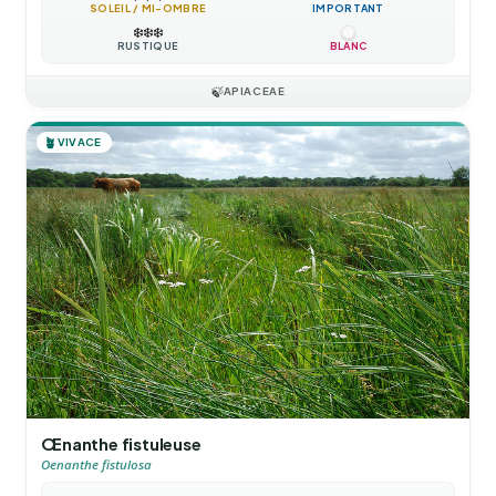
SOLEIL / MI-OMBRE
IMPORTANT
❄️
❄️
❄️
RUSTIQUE
BLANC
🍃
APIACEAE
🪴
VIVACE
Œnanthe fistuleuse
Oenanthe fistulosa