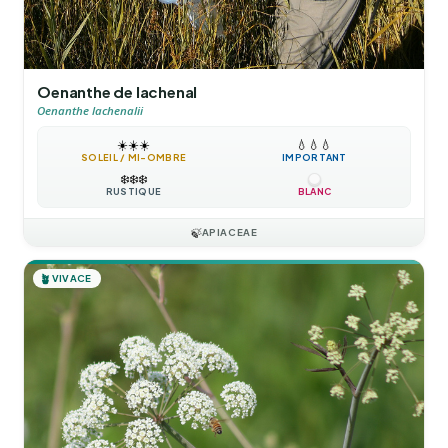
Oenanthe de lachenal
Oenanthe lachenalii
☀️
☀️
☀️
💧
💧
💧
SOLEIL / MI-OMBRE
IMPORTANT
❄️
❄️
❄️
RUSTIQUE
BLANC
🍃
APIACEAE
🪴
VIVACE