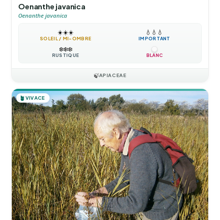
Oenanthe javanica
Oenanthe javanica
☀️
☀️
☀️
💧
💧
💧
SOLEIL / MI-OMBRE
IMPORTANT
❄️
❄️
❄️
RUSTIQUE
BLANC
🍃
APIACEAE
🪴
VIVACE