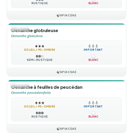
RUSTIQUE
BLANC
🍃
APIACEAE
🪴
VIVACE
Oenanthe globuleuse
Oenanthe globulosa
☀️
☀️
☀️
💧
💧
💧
SOLEIL / MI-OMBRE
IMPORTANT
❄️
❄️
❄️
SEMI-RUSTIQUE
BLANC
🍃
APIACEAE
🪴
VIVACE
Oenanthe à feuilles de peucédan
Oenanthe peucedanifolia
☀️
☀️
☀️
💧
💧
💧
SOLEIL / MI-OMBRE
IMPORTANT
❄️
❄️
❄️
RUSTIQUE
BLANC
🍃
APIACEAE