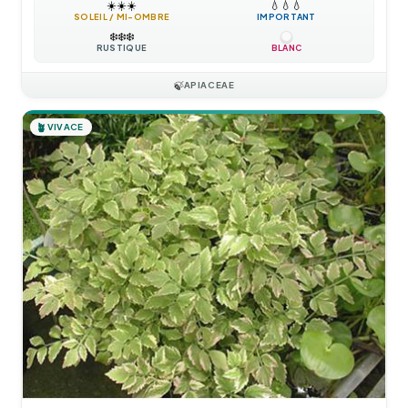
☀️
☀️
☀️
💧
💧
💧
SOLEIL / MI-OMBRE
IMPORTANT
❄️
❄️
❄️
RUSTIQUE
BLANC
🍃
APIACEAE
🪴
VIVACE