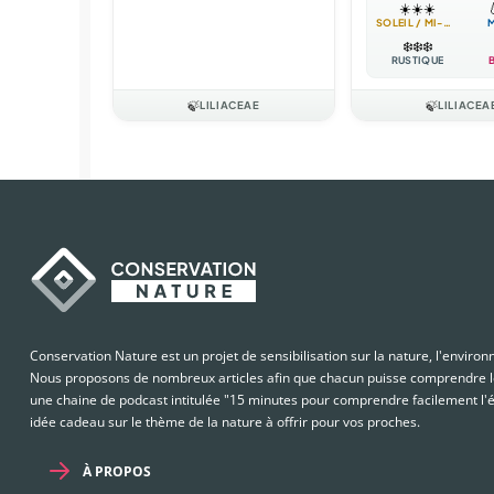
☀️
☀️
☀️

SOLEIL / MI-OMBRE
❄️
❄️
❄️
RUSTIQUE
🍃
LILIACEAE
🍃
LILIACEA
Conservation Nature est un projet de sensibilisation sur la nature, l'enviro
Nous proposons de nombreux articles afin que chacun puisse comprendre le
une chaine de podcast intitulée "15 minutes pour comprendre facilement l'é
idée cadeau sur le thème de la nature à offrir pour vos proches.
À PROPOS