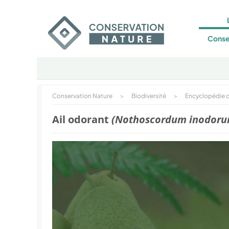
Conse
Conservation Nature
>
Biodiversité
>
Encyclopédie d
Ail odorant
(Nothoscordum inodoru