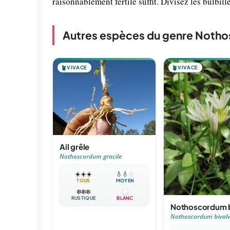
raisonnablement fertile suffit. Divisez les bulbille
Autres espèces du genre Noth
🪴
VIVACE
🪴
VIVACE
Ail grêle
Nothoscordum gracile
☀️
☀️
☀️
💧
💧
💧
TOUS
MOYEN
❄️
❄️
❄️
RUSTIQUE
BLANC
Nothoscordum b
Nothoscordum bival