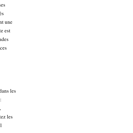
ses
ès
nt une
e est
lades
nces
dans les
:
,
tez les
l