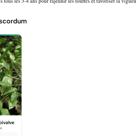
s tous les 3-4 ans pour rajeunir les touffes et favoriser la vigueu
oscordum
ivalve
ve