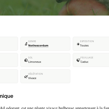
GENRE
EXPOSITION
🔬
☀️
Nothoscordum
Toutes
SOL
FEUILLAGE
🪨
🍃
Limoneux
Caduc
VÉGÉTATION
🌿
Vivace
anique
odorant, est une plante vivace bulbeuse appartenant à la fam