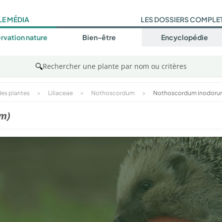
LE MÉDIA
LES DOSSIERS COMPLE
rvation nature
Bien-être
Encyclopédie
🔍
Rechercher une plante par nom ou critères
es plantes
>
Liliaceae
>
Nothoscordum
>
Nothoscordum inodor
m)