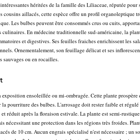
éressantes héritées de la famille des Liliaceae, réputée pour 
cousins aillacés, cette espèce offre un profil organoleptique tr
ique. Les bulbes peuvent être consommés crus ou cuits, apporta
 culinaires. En médecine traditionnelle sud-américaine, la plant
matoires et digestives. Ses feuilles fraiches enrichissent les sa
nnels. Ornementalement, son feuillage délicat et ses infloresce
rs sauvages ou en rocailles.
t
exposition ensoleillée ou mi-ombragée. Cette plante prospère 
la pourriture des bulbes. L'arrosage doit rester faible et régulé 
t réduit après la floraison estivale. La plante est semi-rustique
s nécessitant une protection dans les régions très froides. Plan
cés de 10 cm. Aucun engrais spécialisé n'est nécessaire ; un so