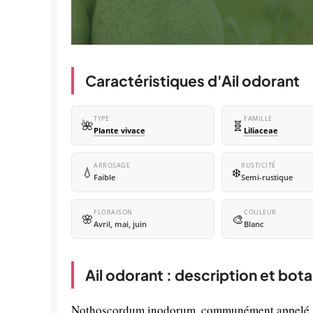
Caractéristiques d'Ail odorant
TYPE
FAMILLE
🌺
🧬
Plante vivace
Liliaceae
ARROSAGE
RUSTICITÉ
💧
❄️
Faible
Semi-rustique
FLORAISON
COULEUR
🌸
🎨
Avril, mai, juin
Blanc
Ail odorant : description et bot
Nothoscordum inodorum, communément appelé Ail 