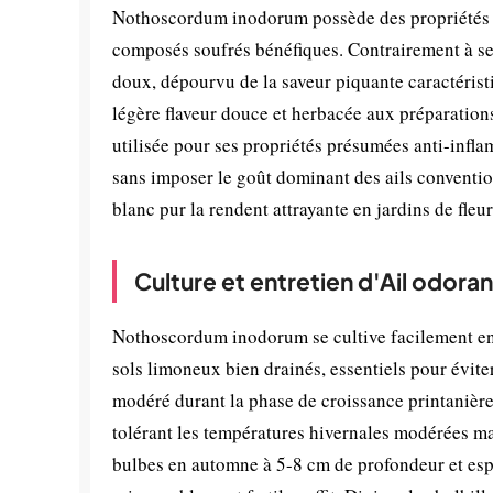
Nothoscordum inodorum possède des propriétés int
composés soufrés bénéfiques. Contrairement à ses 
doux, dépourvu de la saveur piquante caractérist
légère flaveur douce et herbacée aux préparations
utilisée pour ses propriétés présumées anti-inflam
sans imposer le goût dominant des ails conventio
blanc pur la rendent attrayante en jardins de fleu
Culture et entretien d'Ail odoran
Nothoscordum inodorum se cultive facilement en 
sols limoneux bien drainés, essentiels pour éviter 
modéré durant la phase de croissance printanière e
tolérant les températures hivernales modérées mai
bulbes en automne à 5-8 cm de profondeur et espa