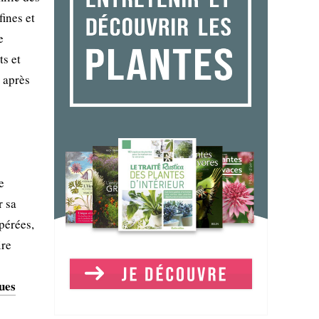
fines et
e
ts et
 après
e
r sa
pérées,
ire
ues