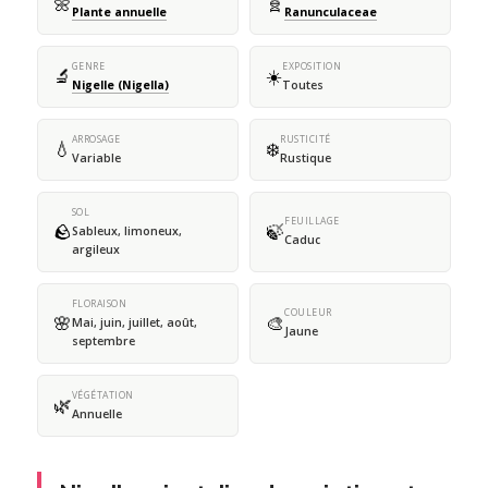
🌼
🧬
Plante annuelle
Ranunculaceae
GENRE
EXPOSITION
🔬
☀️
Nigelle (Nigella)
Toutes
ARROSAGE
RUSTICITÉ
💧
❄️
Variable
Rustique
SOL
FEUILLAGE
🪨
🍃
Sableux, limoneux,
Caduc
argileux
FLORAISON
COULEUR
🌸
🎨
Mai, juin, juillet, août,
Jaune
septembre
VÉGÉTATION
🌿
Annuelle