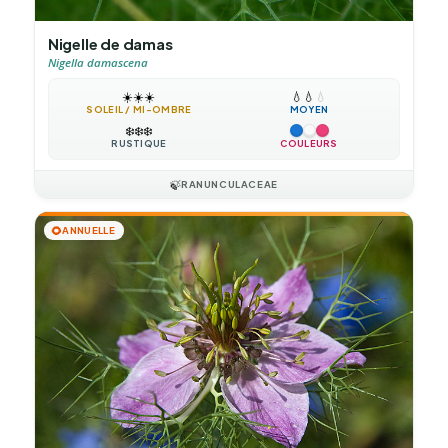
Nigelle de damas
Nigella damascena
☀️
☀️
☀️
💧
💧
💧
SOLEIL / MI-OMBRE
MOYEN
❄️
❄️
❄️
RUSTIQUE
COULEURS
🍃
RANUNCULACEAE
🌻
ANNUELLE