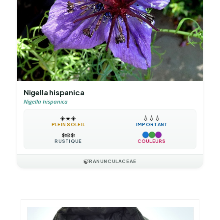
Nigella hispanica
Nigella hispanica
☀️
☀️
☀️
💧
💧
💧
PLEIN SOLEIL
IMPORTANT
❄️
❄️
❄️
RUSTIQUE
COULEURS
🍃
RANUNCULACEAE