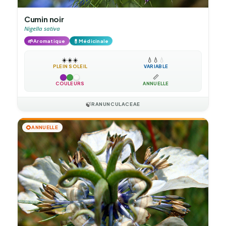
Cumin noir
Nigella sativa
🌱
💊
Aromatique
Médicinale
☀️
☀️
☀️
💧
💧
💧
PLEIN SOLEIL
VARIABLE
📏
COULEURS
ANNUELLE
🍃
RANUNCULACEAE
🌻
ANNUELLE