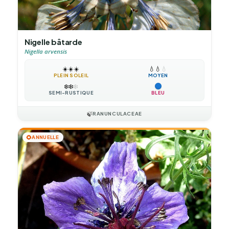
Nigelle bâtarde
Nigella arvensis
☀️
☀️
☀️
💧
💧
💧
PLEIN SOLEIL
MOYEN
❄️
❄️
❄️
SEMI-RUSTIQUE
BLEU
🍃
RANUNCULACEAE
🌻
ANNUELLE