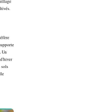
uillage
tivés.
réfère
 supporte
. Un
 d'hiver
 sols
lle