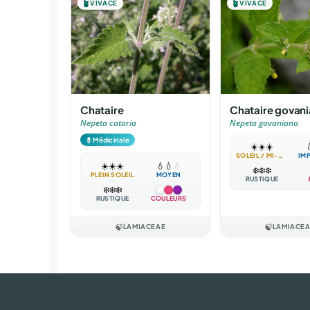
🪴
VIVACE
🪴
VIVACE
Chataire
Chataire govan
Nepeta cataria
Nepeta govaniana
💊
Médicinale
☀️
☀️
☀️

SOLEIL / MI-OMBRE
IM
☀️
☀️
☀️
💧
💧
💧
❄️
❄️
❄️
PLEIN SOLEIL
MOYEN
RUSTIQUE
❄️
❄️
❄️
RUSTIQUE
COULEURS
🍃
LAMIACEAE
🍃
LAMIACE