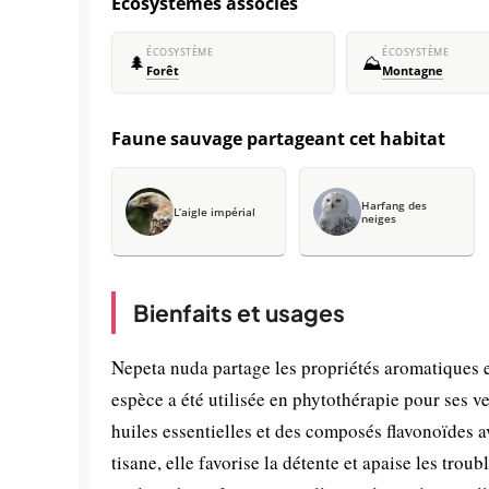
Écosystèmes associés
ÉCOSYSTÈME
ÉCOSYSTÈME
🌲
⛰️
Forêt
Montagne
Faune sauvage partageant cet habitat
Harfang des
L’aigle impérial
neiges
Bienfaits et usages
Nepeta nuda partage les propriétés aromatiques
espèce a été utilisée en phytothérapie pour ses ve
huiles essentielles et des composés flavonoïdes 
tisane, elle favorise la détente et apaise les tro