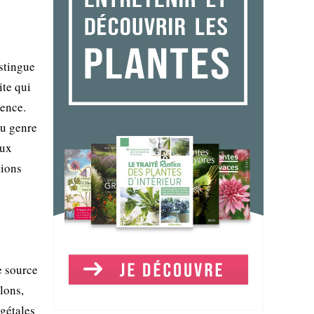
istingue
ite qui
cence.
du genre
eux
tions
e source
lons,
égétales