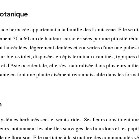
botanique
vace herbacée appartenant à la famille des Lamiaceae. Elle se d
lement 30 à 60 cm de hauteur, caractérisées par une pilosité rédu
ont lancéolées, légèrement dentées et couvertes d'une fine pubes
eur bleu-violet, disposées en épis terminaux ramifiés, typiques 
t d'Asie occidentale, elle s'est naturalisée dans plusieurs mili
ante en font une plante aisément reconnaissable dans les forma
n
ystèmes herbacés secs et semi-arides. Ses fleurs constituent un
teurs, notamment les abeilles sauvages, les bourdons et les papil
de de floraison. Elle participe à la structure des communautés v