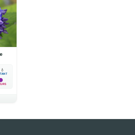
le

💧
TANT
EURS