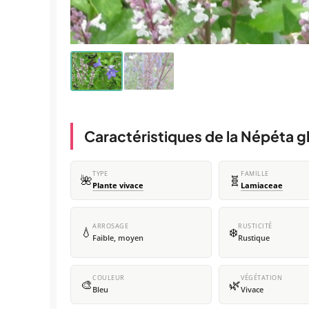
Caractéristiques de la Népéta g
TYPE
FAMILLE
🌺
🧬
Plante vivace
Lamiaceae
ARROSAGE
RUSTICITÉ
💧
❄️
Faible, moyen
Rustique
COULEUR
VÉGÉTATION
🎨
🌿
Bleu
Vivace