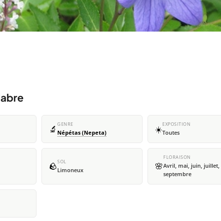
labre
GENRE
EXPOSITION
🔬
☀️
Népétas (Nepeta)
Toutes
FLORAISON
SOL
🪨
🌸
Avril, mai, juin, juillet,
Limoneux
septembre