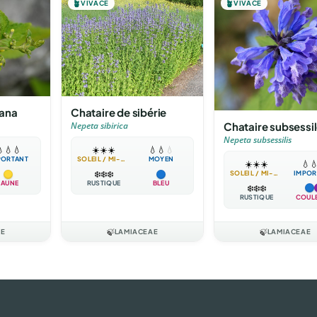
🪴
VIVACE
🪴
VIVACE
Chataire de sibérie
iana
Chataire subsessi
Nepeta sibirica
Nepeta subsessilis
☀️
☀️
☀️
💧
💧
💧

💧
💧
SOLEIL / MI-OMBRE
MOYEN
PORTANT
☀️
☀️
☀️
💧

❄️
❄️
❄️
SOLEIL / MI-OMBRE
IMPOR
RUSTIQUE
BLEU
JAUNE
❄️
❄️
❄️
RUSTIQUE
COUL
AE
🍃
LAMIACEAE
🍃
LAMIACEAE