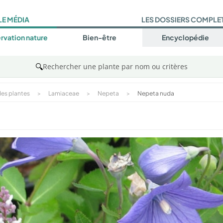
LE MÉDIA
LES DOSSIERS COMPLE
rvation nature
Bien-être
Encyclopédie
🔍
Rechercher une plante par nom ou critères
es plantes
>
Lamiaceae
>
Nepeta
>
Nepeta nuda