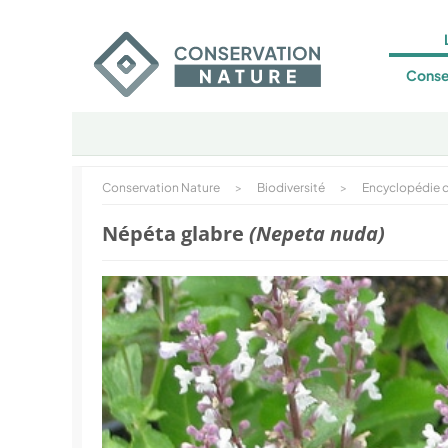
Conse
Conservation Nature
>
Biodiversité
>
Encyclopédie d
Népéta glabre
(Nepeta nuda)