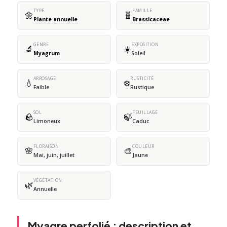
TYPE
FAMILLE
🌼
🧬
Plante annuelle
Brassicaceae
GENRE
EXPOSITION
🔬
☀️
Myagrum
Soleil
ARROSAGE
RUSTICITÉ
💧
❄️
Faible
Rustique
SOL
FEUILLAGE
🪨
🍃
Limoneux
Caduc
FLORAISON
COULEUR
🌸
🎨
Mai, juin, juillet
Jaune
VÉGÉTATION
🌿
Annuelle
Myagre perfolié : description et