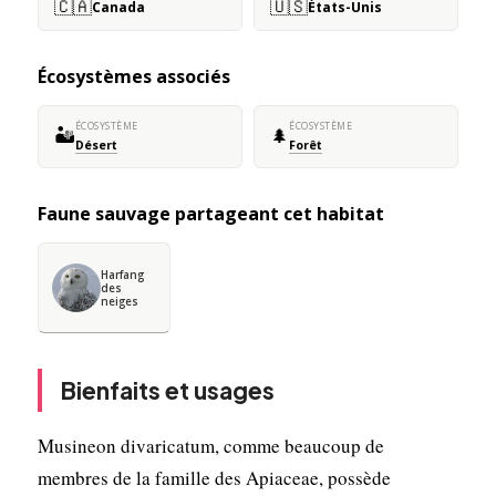
🇨🇦
🇺🇸
Canada
États-Unis
Écosystèmes associés
ÉCOSYSTÈME
ÉCOSYSTÈME
🏜️
🌲
Désert
Forêt
Faune sauvage partageant cet habitat
Harfang
des
neiges
Bienfaits et usages
Musineon divaricatum, comme beaucoup de
membres de la famille des Apiaceae, possède