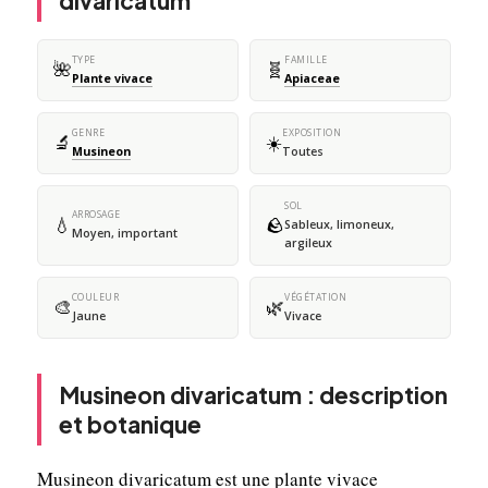
divaricatum
TYPE
FAMILLE
🌺
🧬
Plante vivace
Apiaceae
GENRE
EXPOSITION
🔬
☀️
Musineon
Toutes
SOL
ARROSAGE
💧
🪨
Sableux, limoneux,
Moyen, important
argileux
COULEUR
VÉGÉTATION
🎨
🌿
Jaune
Vivace
Musineon divaricatum : description
et botanique
Musineon divaricatum est une plante vivace