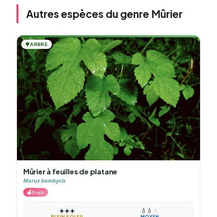
Autres espèces du genre Mûrier
🌳
ARBRE
Mûrier à feuilles de platane
Morus bombycis
🍎
Fruit
☀️
☀️
☀️
💧
💧
💧
PLEIN SOLEIL
MOYEN