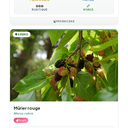
❄️
❄️
❄️
📏
RUSTIQUE
VIVACE
🍃
MORACEAE
🌳
ARBRE
Mûrier rouge
Morus rubra
🍎
Fruit