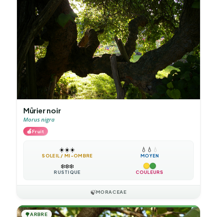
Mûrier noir
Morus nigra
🍎
Fruit
☀️
☀️
☀️
💧
💧
💧
SOLEIL / MI-OMBRE
MOYEN
❄️
❄️
❄️
RUSTIQUE
COULEURS
🍃
MORACEAE
🌳
ARBRE