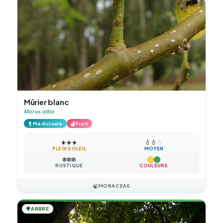
Mûrier blanc
Morus alba
💊
🍎
Médicinale
Fruit
☀️
☀️
☀️
💧
💧
💧
PLEIN SOLEIL
MOYEN
❄️
❄️
❄️
RUSTIQUE
COULEURS
🍃
MORACEAE
🌳
ARBRE