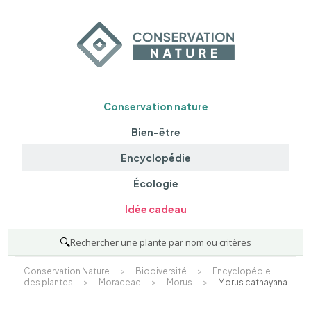
Conservation nature
Bien-être
Encyclopédie
Écologie
Idée cadeau
🔍
Rechercher une plante par nom ou critères
Conservation Nature
>
Biodiversité
>
Encyclopédie
des plantes
>
Moraceae
>
Morus
>
Morus cathayana