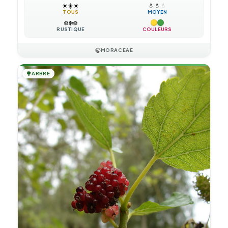
☀️
☀️
☀️
💧
💧
💧
TOUS
MOYEN
❄️
❄️
❄️
RUSTIQUE
COULEURS
🍃
MORACEAE
🌳
ARBRE