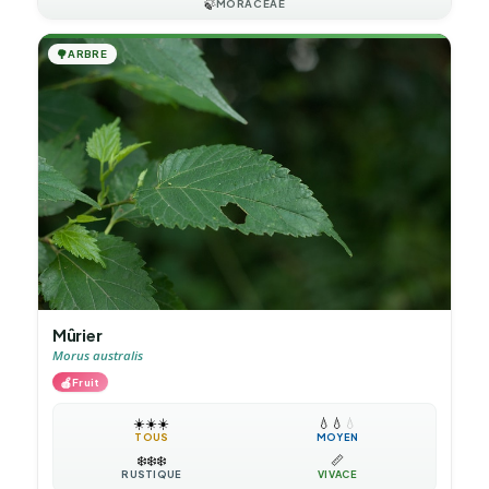
🍃
MORACEAE
🌳
ARBRE
Mûrier
Morus australis
🍎
Fruit
☀️
☀️
☀️
💧
💧
💧
TOUS
MOYEN
❄️
❄️
❄️
📏
RUSTIQUE
VIVACE