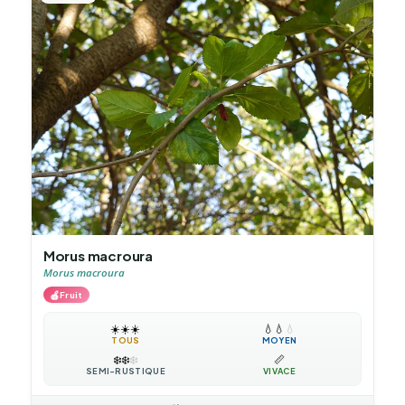
Morus macroura
Morus macroura
🍎
Fruit
☀️
☀️
☀️
💧
💧
💧
TOUS
MOYEN
❄️
❄️
❄️
📏
SEMI-RUSTIQUE
VIVACE