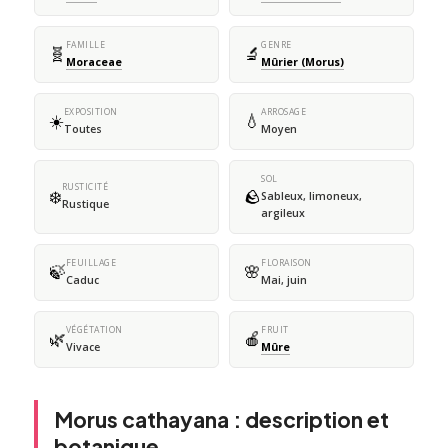
FAMILLE
GENRE
🧬
🔬
Moraceae
Mûrier (Morus)
EXPOSITION
ARROSAGE
☀️
💧
Toutes
Moyen
SOL
RUSTICITÉ
❄️
🪨
Sableux, limoneux,
Rustique
argileux
FEUILLAGE
FLORAISON
🍃
🌸
Caduc
Mai, juin
VÉGÉTATION
FRUIT
🌿
🍎
Vivace
Mûre
Morus cathayana : description et
botanique