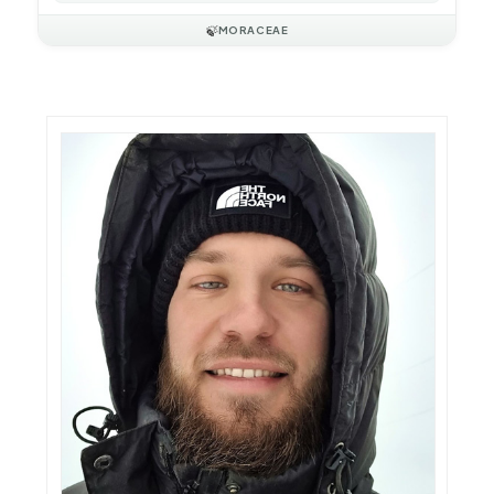
🍃
MORACEAE