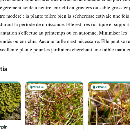
égèrement acide à neutre, enrichi en graviers ou sable grossier
tre modéré : la plante tolère bien la sécheresse estivale une fois 
urant la période de croissance. Elle est très rustique et suppor
antation s'effectue au printemps ou en automne. Minimiser les
mendés ou enrichis. Aucune taille n'est nécessaire. Elle peut se 
cellente plante pour les jardiniers cherchant une faible maint
tia
🪴
VIVACE
🪴
VIVACE
rpin