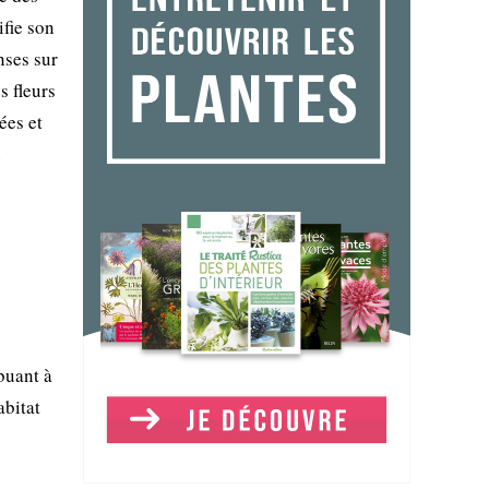
ifie son
nses sur
s fleurs
ées et
n
buant à
abitat