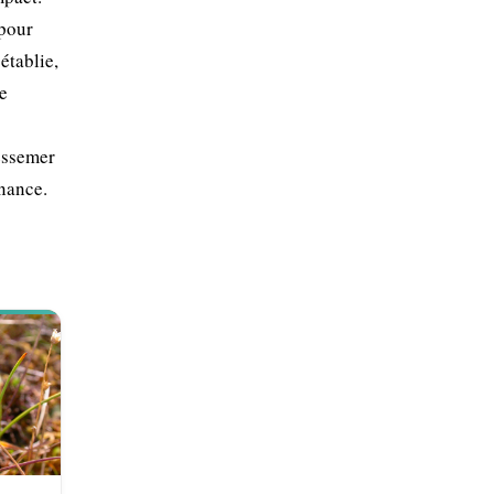
 pour
établie,
te
ressemer
enance.