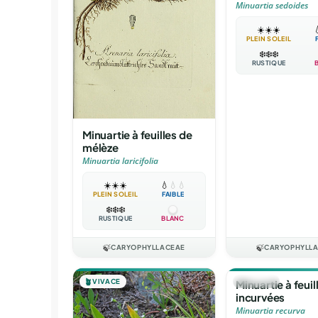
Minuartia sedoides
☀️
☀️
☀️

PLEIN SOLEIL
❄️
❄️
❄️
RUSTIQUE
Minuartie à feuilles de
mélèze
Minuartia laricifolia
☀️
☀️
☀️
💧
💧
💧
PLEIN SOLEIL
FAIBLE
❄️
❄️
❄️
RUSTIQUE
BLANC
🍃
CARYOPHYLLACEAE
🍃
CARYOPHYLL
🪴
VIVACE
🪴
VIVACE
Minuartie à feuil
incurvées
Minuartia recurva