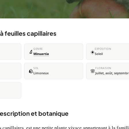
 feuilles capillaires
GENRE
EXPOSITION
🔬
☀️
Minuartia
Soleil
SOL
FLORAISON
🪨
🌸
Limoneux
Juillet, août, septembr
 description et botanique
 capillaires, est une petite plante vivace appartenant à la famil