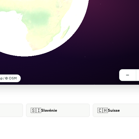
🇸🇮
🇨🇭
Slovénie
Suisse