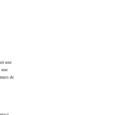
ait une
e une
 murs de
mpact.