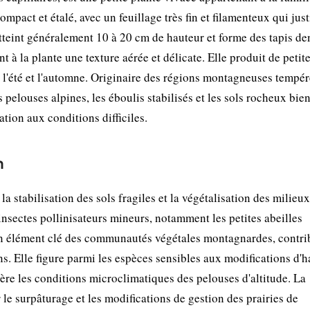
mpact et étalé, avec un feuillage très fin et filamenteux qui just
atteint généralement 10 à 20 cm de hauteur et forme des tapis de
ent à la plante une texture aérée et délicate. Elle produit de petite
l'été et l'automne. Originaire des régions montagneuses tempér
pelouses alpines, les éboulis stabilisés et les sols rocheux bie
tion aux conditions difficiles.
n
a stabilisation des sols fragiles et la végétalisation des milieux
s insectes pollinisateurs mineurs, notamment les petites abeilles
ue un élément clé des communautés végétales montagnardes, contri
ns. Elle figure parmi les espèces sensibles aux modifications d'h
ltère les conditions microclimatiques des pelouses d'altitude. La
 le surpâturage et les modifications de gestion des prairies de