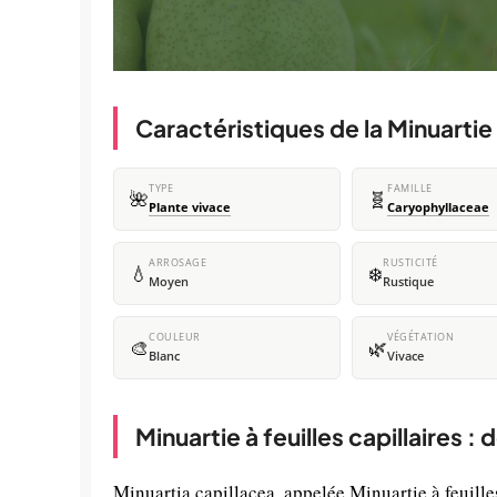
Caractéristiques de la Minuartie à
TYPE
FAMILLE
🌺
🧬
Plante vivace
Caryophyllaceae
ARROSAGE
RUSTICITÉ
💧
❄️
Moyen
Rustique
COULEUR
VÉGÉTATION
🎨
🌿
Blanc
Vivace
Minuartie à feuilles capillaires :
Minuartia capillacea, appelée Minuartie à feuilles