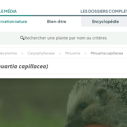
LE MÉDIA
LES DOSSIERS COMPLE
rvation nature
Bien-être
Encyclopédie
🔍
Rechercher une plante par nom ou critères
es plantes
>
Caryophyllaceae
>
Minuartia
>
Minuartia capillacea
uartia capillacea)