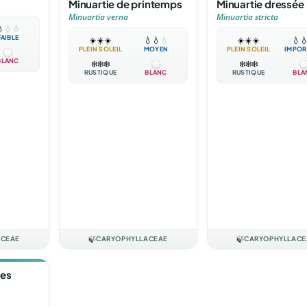
Minuartie de printemps
Minuartie dressée
Minuartia verna
Minuartia stricta

💧
💧
FAIBLE
☀️
☀️
☀️
💧
💧
💧
☀️
☀️
☀️
💧

PLEIN SOLEIL
MOYEN
PLEIN SOLEIL
IMPOR
BLANC
❄️
❄️
❄️
❄️
❄️
❄️
RUSTIQUE
BLANC
RUSTIQUE
BLA
ACEAE
🍃
CARYOPHYLLACEAE
🍃
CARYOPHYLLACE
les