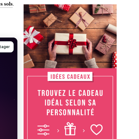
s sols
.