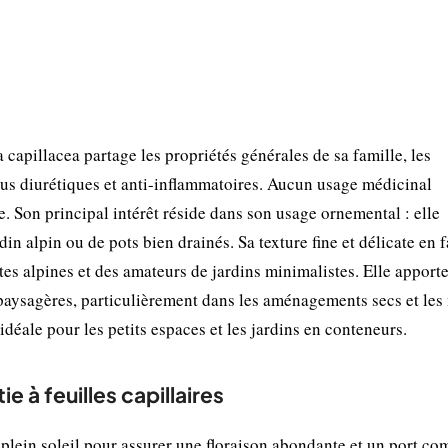
 capillacea partage les propriétés générales de sa famille, les
tus diurétiques et anti-inflammatoires. Aucun usage médicinal
. Son principal intérêt réside dans son usage ornemental : elle
din alpin ou de pots bien drainés. Sa texture fine et délicate en f
tes alpines et des amateurs de jardins minimalistes. Elle apport
paysagères, particulièrement dans les aménagements secs et les
déale pour les petits espaces et les jardins en conteneurs.
ie à feuilles capillaires
lein soleil pour assurer une floraison abondante et un port co