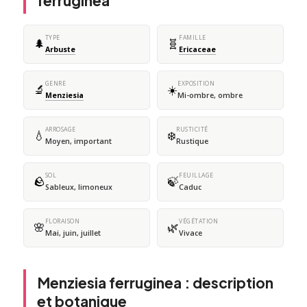
ferruginea
TYPE
FAMILLE
🌲
🧬
Arbuste
Ericaceae
GENRE
EXPOSITION
🔬
☀️
Menziesia
Mi-ombre, ombre
ARROSAGE
RUSTICITÉ
💧
❄️
Moyen, important
Rustique
SOL
FEUILLAGE
🪨
🍃
Sableux, limoneux
Caduc
FLORAISON
VÉGÉTATION
🌸
🌿
Mai, juin, juillet
Vivace
Menziesia ferruginea : description
et botanique