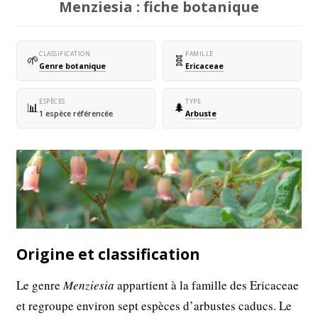
Menziesia : fiche botanique
CLASSIFICATION
FAMILLE
🌱
🧬
Genre botanique
Ericaceae
ESPÈCES
TYPE
📊
🌲
1 espèce référencée
Arbuste
Origine et classification
Le genre
Menziesia
appartient à la famille des Ericaceae
et regroupe environ sept espèces d’arbustes caducs. Le