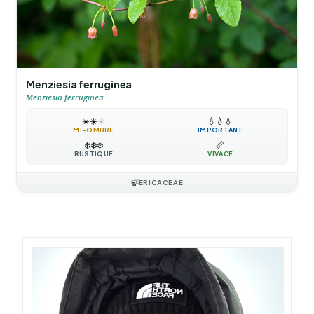
Menziesia ferruginea
Menziesia ferruginea
☀️
☀️
☀️
💧
💧
💧
MI-OMBRE
IMPORTANT
❄️
❄️
❄️
📏
RUSTIQUE
VIVACE
🍃
ERICACEAE