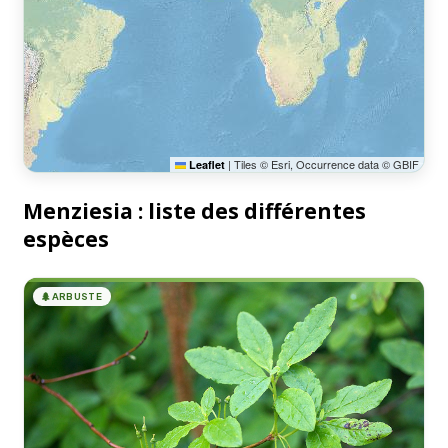
|
Tiles © Esri, Occurrence data © GBIF
Leaflet
Menziesia : liste des différentes
espèces
🌲
ARBUSTE