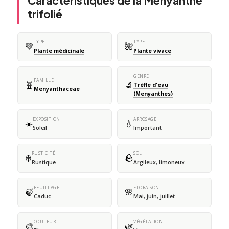
Caractéristiques de la Ményanthe
trifolié
TYPE
TYPE
💚
🌺
Plante médicinale
Plante vivace
GENRE
FAMILLE
🧬
🔬
Trèfle d'eau
Menyanthaceae
(Menyanthes)
EXPOSITION
ARROSAGE
☀️
💧
Soleil
Important
RUSTICITÉ
SOL
❄️
🪨
Rustique
Argileux, limoneux
FEUILLAGE
FLORAISON
🍃
🌸
Caduc
Mai, juin, juillet
COULEUR
VÉGÉTATION
🎨
🌿