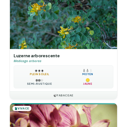
Luzerne arborescente
Medicago arborea
☀️
☀️
☀️
💧
💧
💧
PLEIN SOLEIL
MOYEN
❄️
❄️
❄️
SEMI-RUSTIQUE
JAUNE
🍃
FABACEAE
🪴
VIVACE