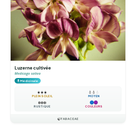
Luzerne cultivée
Medicago sativa
💊
Médicinale
☀️
☀️
☀️
💧
💧
💧
PLEIN SOLEIL
MOYEN
❄️
❄️
❄️
RUSTIQUE
COULEURS
🍃
FABACEAE