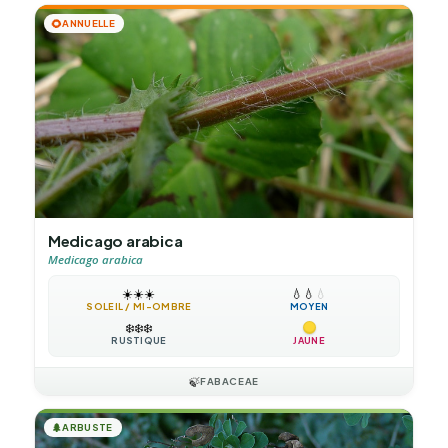
🌻
ANNUELLE
Medicago arabica
Medicago arabica
☀️
☀️
☀️
💧
💧
💧
SOLEIL / MI-OMBRE
MOYEN
❄️
❄️
❄️
RUSTIQUE
JAUNE
🍃
FABACEAE
🌲
ARBUSTE