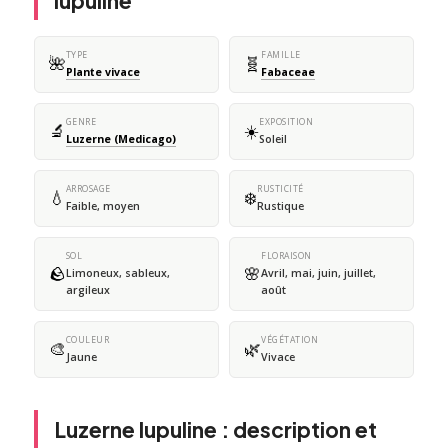
lupuline
TYPE
FAMILLE
🌺
🧬
Plante vivace
Fabaceae
GENRE
EXPOSITION
🔬
☀️
Luzerne (Medicago)
Soleil
ARROSAGE
RUSTICITÉ
💧
❄️
Faible, moyen
Rustique
SOL
FLORAISON
🪨
🌸
Limoneux, sableux,
Avril, mai, juin, juillet,
argileux
août
COULEUR
VÉGÉTATION
🎨
🌿
Jaune
Vivace
Luzerne lupuline : description et