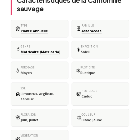
Caractéristiques de la Camomille
sauvage
TYPE
FAMILLE
🌼
🧬
Plante annuelle
Asteraceae
GENRE
EXPOSITION
🔬
☀️
Matricaire (Matricaria)
Soleil
ARROSAGE
RUSTICITÉ
💧
❄️
Moyen
Rustique
SOL
FEUILLAGE
🪨
🍃
Limoneux, argileux,
Caduc
sableux
FLORAISON
COULEUR
🌸
🎨
Juin, juillet
Blanc, jaune
VÉGÉTATION
🌿