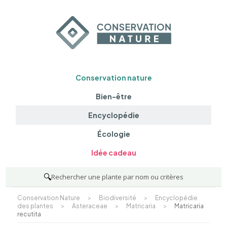
Conservation nature
Bien-être
Encyclopédie
Écologie
Idée cadeau
🔍
Rechercher une plante par nom ou critères
Conservation Nature
>
Biodiversité
>
Encyclopédie
des plantes
>
Asteraceae
>
Matricaria
>
Matricaria
recutita