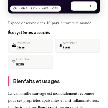
10 pays
Espèce observée dans
à travers le monde.
Écosystèmes associés
ÉCOSYSTÈME
ÉCOSYSTÈME
🏜️
🌲
Désert
Forêt
ÉCOSYSTÈME
🌴
Jungle
Bienfaits et usages
La camomille sauvage est mondialement reconnue
pour ses propriétés apaisantes et anti-inflammatoires.
L'infusion de ses fleurs constitue un remède