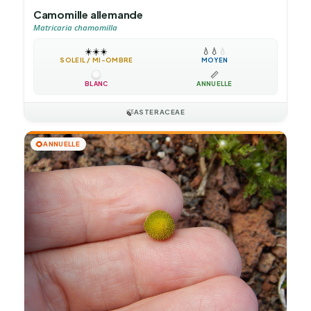
Camomille allemande
Matricaria chamomilla
☀️
☀️
☀️
💧
💧
💧
SOLEIL / MI-OMBRE
MOYEN
📏
BLANC
ANNUELLE
🍃
ASTERACEAE
🌻
ANNUELLE