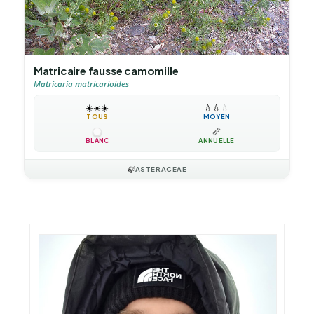
Matricaire fausse camomille
Matricaria matricarioides
☀️
☀️
☀️
💧
💧
💧
TOUS
MOYEN
📏
BLANC
ANNUELLE
🍃
ASTERACEAE