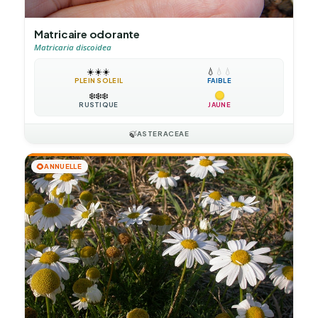
Matricaire odorante
Matricaria discoidea
☀️
☀️
☀️
💧
💧
💧
PLEIN SOLEIL
FAIBLE
❄️
❄️
❄️
RUSTIQUE
JAUNE
🍃
ASTERACEAE
🌻
ANNUELLE