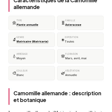
Caractéristiques de la Camomille
allemande
TYPE
FAMILLE
🌼
🧬
Plante annuelle
Asteraceae
GENRE
EXPOSITION
🔬
☀️
Matricaire (Matricaria)
Toutes
ARROSAGE
FLORAISON
💧
🌸
Moyen
Mars, avril, mai
COULEUR
VÉGÉTATION
🎨
🌿
Blanc
Annuelle
Camomille allemande : description
et botanique