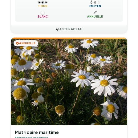
☀️
☀️
☀️
💧
💧
💧
TOUS
MOYEN
📏
BLANC
ANNUELLE
🍃
ASTERACEAE
🌻
ANNUELLE
Matricaire maritime
Matricaria maritima