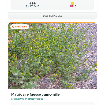
❄️
❄️
❄️
RUSTIQUE
JAUNE
🍃
ASTERACEAE
🌻
ANNUELLE
Matricaire fausse camomille
Matricaria matricarioides