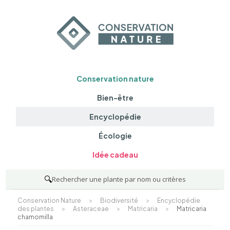
Conservation nature
Bien-être
Encyclopédie
Écologie
Idée cadeau
🔍
Rechercher une plante par nom ou critères
Conservation Nature
>
Biodiversité
>
Encyclopédie
des plantes
>
Asteraceae
>
Matricaria
>
Matricaria
chamomilla