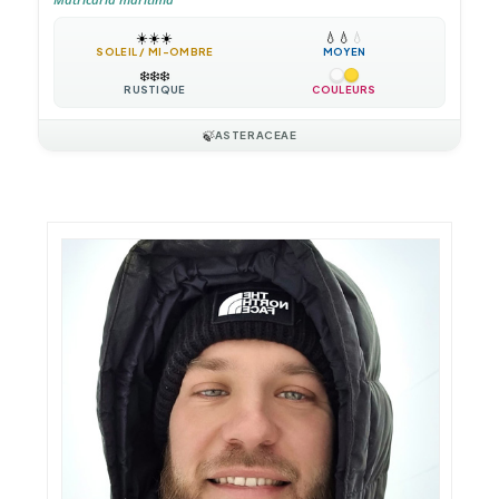
☀️
☀️
☀️
💧
💧
💧
SOLEIL / MI-OMBRE
MOYEN
❄️
❄️
❄️
RUSTIQUE
COULEURS
🍃
ASTERACEAE