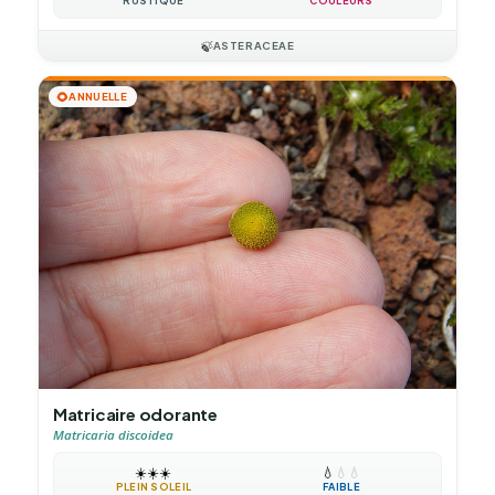
RUSTIQUE
COULEURS
🍃
ASTERACEAE
🌻
ANNUELLE
Matricaire odorante
Matricaria discoidea
☀️
☀️
☀️
💧
💧
💧
PLEIN SOLEIL
FAIBLE