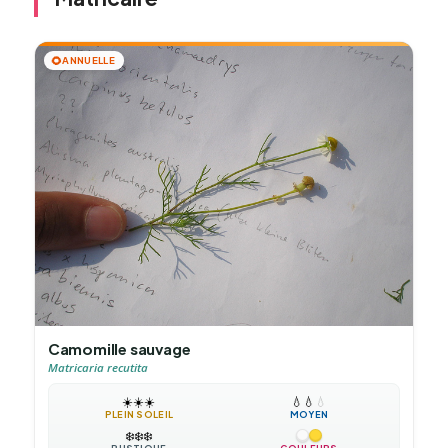
🌻
ANNUELLE
Camomille sauvage
Matricaria recutita
☀️
☀️
☀️
💧
💧
💧
PLEIN SOLEIL
MOYEN
❄️
❄️
❄️