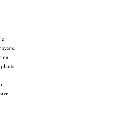
lle
 moyens.
t en
 plants
en
sive.