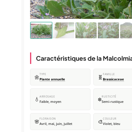
Caractéristiques de la Malcolmi
TYPE
FAMILLE
🌼
🧬
Plante annuelle
Brassicaceae
ARROSAGE
RUSTICITÉ
💧
❄️
Faible, moyen
Semi-rustique
FLORAISON
COULEUR
🌸
🎨
Avril, mai, juin, juillet
Violet, bleu