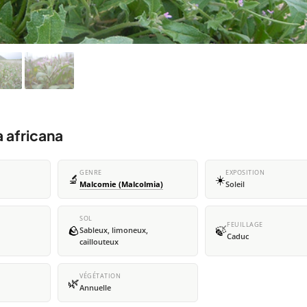
a africana
GENRE
EXPOSITION
🔬
☀️
Malcomie (Malcolmia)
Soleil
SOL
FEUILLAGE
🪨
🍃
Sableux, limoneux,
Caduc
caillouteux
VÉGÉTATION
🌿
Annuelle