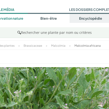
LE MÉDIA
LES DOSSIERS COMPLE
rvation nature
Bien-être
Encyclopédie
🔍
Rechercher une plante par nom ou critères
es plantes
>
Brassicaceae
>
Malcolmia
>
Malcolmia africana