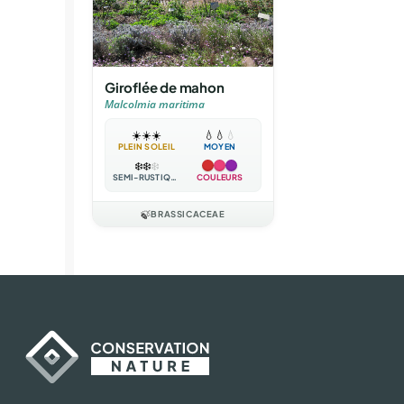
Giroflée de mahon
Malcolmia maritima
☀️
☀️
☀️
💧
💧
💧
PLEIN SOLEIL
MOYEN
❄️
❄️
❄️
SEMI-RUSTIQUE
COULEURS
🍃
BRASSICACEAE