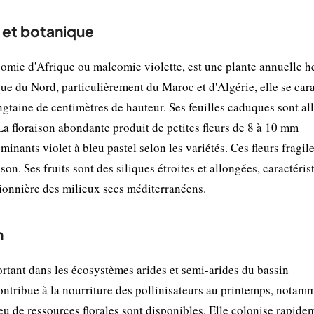
n et botanique
ie d'Afrique ou malcomie violette, est une plante annuelle h
que du Nord, particulièrement du Maroc et d'Algérie, elle se car
ngtaine de centimètres de hauteur. Ses feuilles caduques sont a
 La floraison abondante produit de petites fleurs de 8 à 10 mm
inants violet à bleu pastel selon les variétés. Ces fleurs fragil
on. Ses fruits sont des siliques étroites et allongées, caractéris
pionnière des milieux secs méditerranéens.
n
rtant dans les écosystèmes arides et semi-arides du bassin
ontribue à la nourriture des pollinisateurs au printemps, notam
peu de ressources florales sont disponibles. Elle colonise rapide