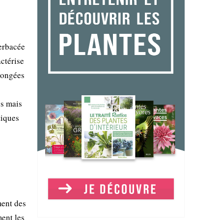
erbacée
actérise
llongées
es mais
tiques
ment des
ment les