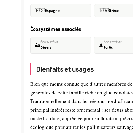
🇪🇸
🇬🇷
Espagne
Grèce
Écosystèmes associés
ÉCOSYSTÈME
ÉCOSYSTÈME
🏜️
🌲
Désert
Forêt
Bienfaits et usages
Bien que moins connue que d'autres membres de l
générales de cette famille riche en glucosinolat
Traditionnellement dans les régions nord-africaine
principal intérêt reste ornemental : ses fleurs ab
ou de bordure, appréciée pour sa floraison précoc
écologique pour attirer les pollinisateurs sauvag