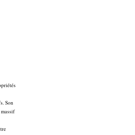
opriétés
fs. Son
e massif
tre