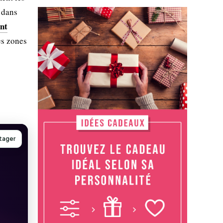
e dans
nt
es zones