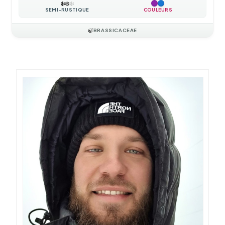
❄️
❄️
❄️
SEMI-RUSTIQUE
COULEURS
🍃
BRASSICACEAE