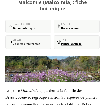
Malcomie (Malcolmia) : fiche
botanique
CLASSIFICATION
FAMILLE
🌱
🧬
Genre botanique
Brassicaceae
ESPÈCES
TYPE
📊
🌼
2 espèces référencées
Plante annuelle
Le genre
Malcolmia
appartient à la famille des
Brassicaceae et regroupe environ 35 espèces de plantes
herbacées annuelles. Ce genre a été établi par Robert