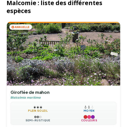
Malcomie : liste des différentes
espèces
🌻
ANNUELLE
Giroflée de mahon
Malcolmia maritima
☀️
☀️
☀️
💧
💧
💧
PLEIN SOLEIL
MOYEN
❄️
❄️
❄️
SEMI-RUSTIQUE
COULEURS