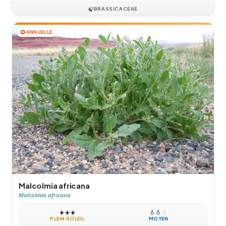
🍃
BRASSICACEAE
🌻
ANNUELLE
Malcolmia africana
Malcolmia africana
☀️
☀️
☀️
💧
💧
💧
PLEIN SOLEIL
MOYEN