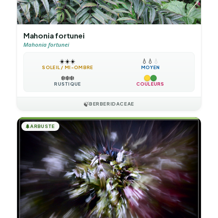
Mahonia fortunei
Mahonia fortunei
☀️
☀️
☀️
💧
💧
💧
SOLEIL / MI-OMBRE
MOYEN
❄️
❄️
❄️
RUSTIQUE
COULEURS
🍃
BERBERIDACEAE
🌲
ARBUSTE