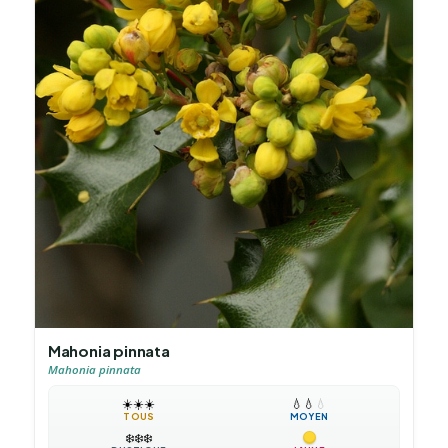
Mahonia pinnata
Mahonia pinnata
☀️
☀️
☀️
💧
💧
💧
TOUS
MOYEN
❄️
❄️
❄️