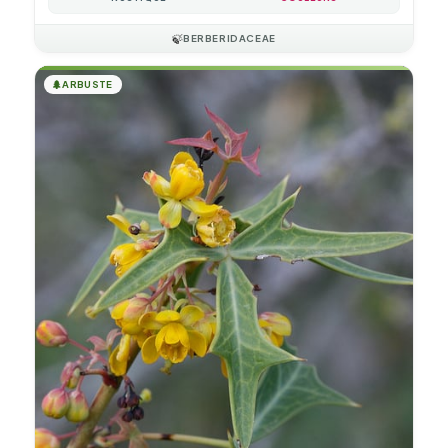
🍃
BERBERIDACEAE
🌲
ARBUSTE