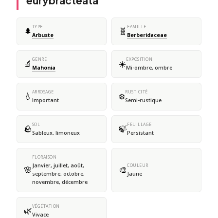
eurybracteata
TYPE
FAMILLE
🌲
🧬
Arbuste
Berberidaceae
GENRE
EXPOSITION
🔬
☀️
Mahonia
Mi-ombre, ombre
ARROSAGE
RUSTICITÉ
💧
❄️
Important
Semi-rustique
SOL
FEUILLAGE
🪨
🍃
Sableux, limoneux
Persistant
FLORAISON
Janvier, juillet, août,
COULEUR
🌸
🎨
septembre, octobre,
Jaune
novembre, décembre
VÉGÉTATION
🌿
Vivace