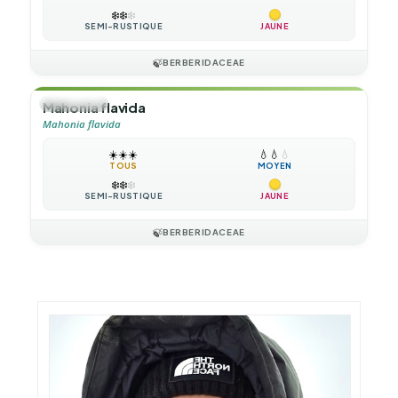
❄️
❄️
❄️
SEMI-RUSTIQUE
JAUNE
🍃
BERBERIDACEAE
🌲
ARBUSTE
Mahonia flavida
Mahonia flavida
☀️
☀️
☀️
💧
💧
💧
TOUS
MOYEN
❄️
❄️
❄️
SEMI-RUSTIQUE
JAUNE
🍃
BERBERIDACEAE