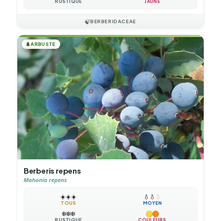
RUSTIQUE
JAUNE
🍃
BERBERIDACEAE
🌲
ARBUSTE
Berberis repens
Mahonia repens
☀️
☀️
☀️
💧
💧
💧
TOUS
MOYEN
❄️
❄️
❄️
RUSTIQUE
COULEURS