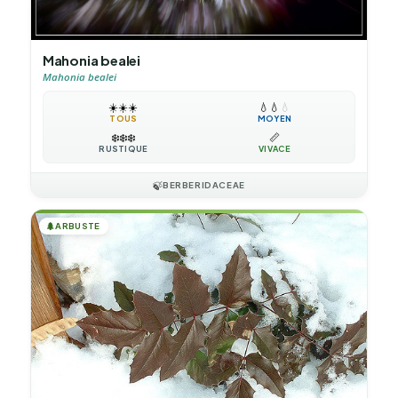
Mahonia bealei
Mahonia bealei
☀️
☀️
☀️
💧
💧
💧
TOUS
MOYEN
❄️
❄️
❄️
📏
RUSTIQUE
VIVACE
🍃
BERBERIDACEAE
🌲
ARBUSTE