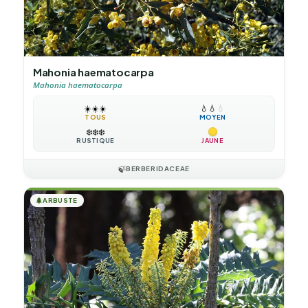
Mahonia haematocarpa
Mahonia haematocarpa
☀️
☀️
☀️
💧
💧
💧
TOUS
MOYEN
❄️
❄️
❄️
RUSTIQUE
JAUNE
🍃
BERBERIDACEAE
🌲
ARBUSTE