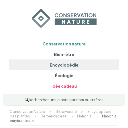
Conservation nature
Bien-être
Encyclopédie
Écologie
Idée cadeau
🔍
Rechercher une plante par nom ou critères
Conservation Nature
>
Biodiversité
>
Encyclopédie
des plantes
>
Berberidaceae
>
Mahonia
>
Mahonia
eurybracteata