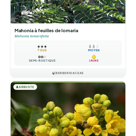
Mahonia à feuilles de lomaria
Mahonia lomariifolia
☀️
☀️
☀️
💧
💧
💧
TOUS
MOYEN
❄️
❄️
❄️
SEMI-RUSTIQUE
JAUNE
🍃
BERBERIDACEAE
🌲
ARBUSTE