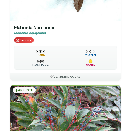
Mahonia faux houx
Mahonia aquifolium
☠️
Toxique
☀️
☀️
☀️
💧
💧
💧
TOUS
MOYEN
❄️
❄️
❄️
RUSTIQUE
JAUNE
🍃
BERBERIDACEAE
🌲
ARBUSTE