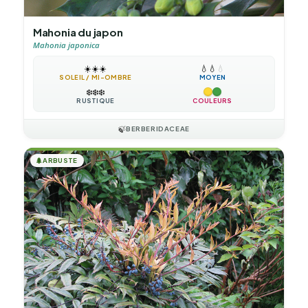
Mahonia du japon
Mahonia japonica
☀️
☀️
☀️
💧
💧
💧
SOLEIL / MI-OMBRE
MOYEN
❄️
❄️
❄️
RUSTIQUE
COULEURS
🍃
BERBERIDACEAE
🌲
ARBUSTE