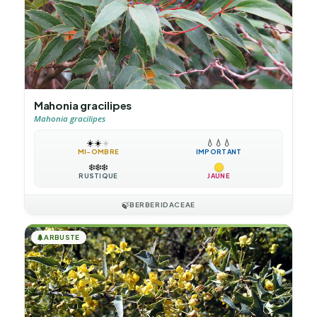
Mahonia gracilipes
Mahonia gracilipes
☀️
☀️
☀️
💧
💧
💧
MI-OMBRE
IMPORTANT
❄️
❄️
❄️
RUSTIQUE
JAUNE
🍃
BERBERIDACEAE
🌲
ARBUSTE