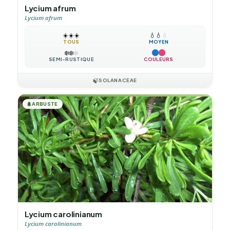
Lycium afrum
Lycium afrum
☀️
☀️
☀️
💧
💧
💧
TOUS
MOYEN
❄️
❄️
❄️
SEMI-RUSTIQUE
COULEURS
🍃
SOLANACEAE
🌲
ARBUSTE
Lycium carolinianum
Lycium carolinianum