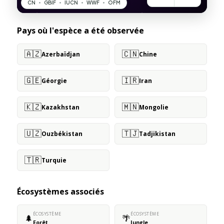
Pays où l'espèce a été observée
🇦🇿
🇨🇳
Azerbaïdjan
Chine
🇬🇪
🇮🇷
Géorgie
Iran
🇰🇿
🇲🇳
Kazakhstan
Mongolie
🇺🇿
🇹🇯
Ouzbékistan
Tadjikistan
🇹🇷
Turquie
Écosystèmes associés
ÉCOSYSTÈME
ÉCOSYSTÈME
🌲
🌴
Forêt
Jungle