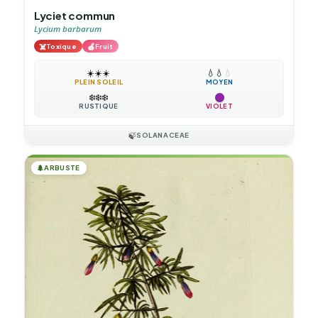
Lyciet commun
Lycium barbarum
☠️
🍎
Toxique
Fruit
☀️
☀️
☀️
💧
💧
💧
PLEIN SOLEIL
MOYEN
❄️
❄️
❄️
RUSTIQUE
VIOLET
🍃
SOLANACEAE
🌲
ARBUSTE