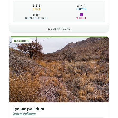
☀️
☀️
☀️
💧
💧
💧
TOUS
MOYEN
❄️
❄️
❄️
SEMI-RUSTIQUE
VIOLET
🍃
SOLANACEAE
🌲
ARBUSTE
Lycium pallidum
Lycium pallidum