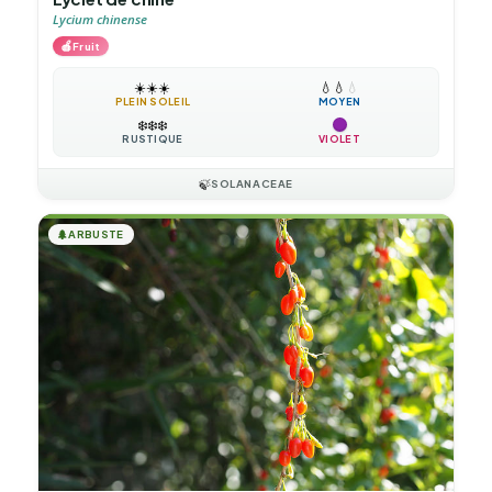
Lycium chinense
🍎
Fruit
☀️
☀️
☀️
💧
💧
💧
PLEIN SOLEIL
MOYEN
❄️
❄️
❄️
RUSTIQUE
VIOLET
🍃
SOLANACEAE
🌲
ARBUSTE