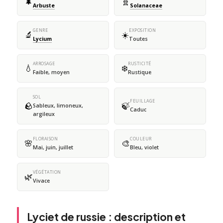
🌲
🧬
Arbuste
Solanaceae
GENRE
EXPOSITION
🔬
☀️
Lycium
Toutes
ARROSAGE
RUSTICITÉ
💧
❄️
Faible, moyen
Rustique
SOL
FEUILLAGE
🪨
🍃
Sableux, limoneux,
Caduc
argileux
FLORAISON
COULEUR
🌸
🎨
Mai, juin, juillet
Bleu, violet
VÉGÉTATION
🌿
Vivace
Lyciet de russie : description et