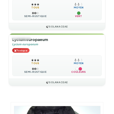
☀️
☀️
☀️
💧
💧
💧
TOUS
MOYEN
❄️
❄️
❄️
SEMI-RUSTIQUE
VERT
🍃
SOLANACEAE
🌲
ARBUSTE
Lycium europaeum
Lycium europaeum
☠️
Toxique
☀️
☀️
☀️
💧
💧
💧
TOUS
MOYEN
❄️
❄️
❄️
SEMI-RUSTIQUE
COULEURS
🍃
SOLANACEAE