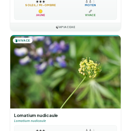
☀️
☀️
☀️
💧
💧
💧
SOLEIL / MI-OMBRE
MOYEN
📏
JAUNE
VIVACE
🍃
APIACEAE
🪴
VIVACE
Lomatium nudicaule
Lomatium nudicaule
☀️
☀️
☀️
💧
💧
💧