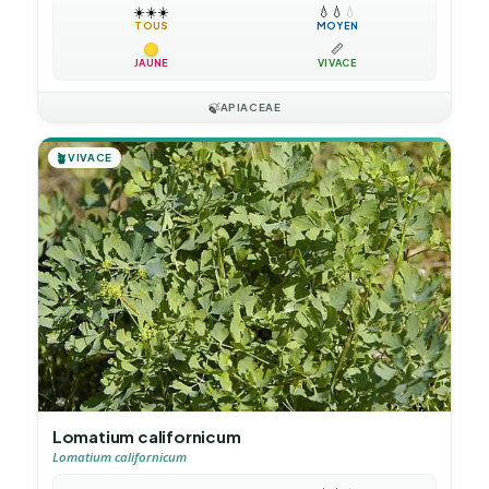
☀️
☀️
☀️
💧
💧
💧
TOUS
MOYEN
📏
JAUNE
VIVACE
🍃
APIACEAE
🪴
VIVACE
Lomatium californicum
Lomatium californicum