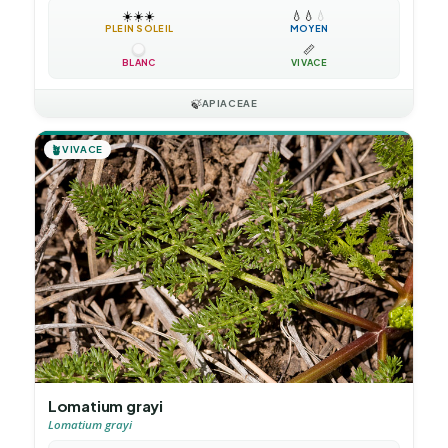
☀️
☀️
☀️
💧
💧
💧
PLEIN SOLEIL
MOYEN
📏
BLANC
VIVACE
🍃
APIACEAE
🪴
VIVACE
Lomatium grayi
Lomatium grayi