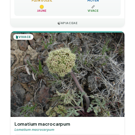
PLEIN SOLEIL
MOYEN
📏
JAUNE
VIVACE
🍃
APIACEAE
🪴
VIVACE
Lomatium macrocarpum
Lomatium macrocarpum