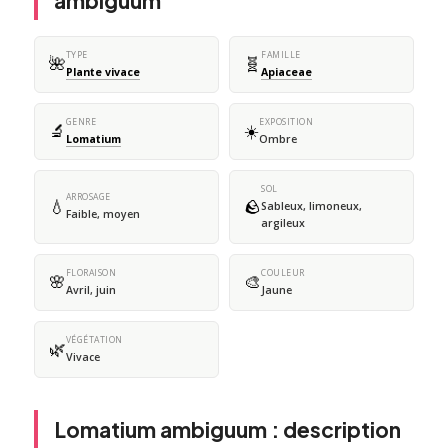
ambiguum
TYPE
FAMILLE
🌺
🧬
Plante vivace
Apiaceae
GENRE
EXPOSITION
🔬
☀️
Lomatium
Ombre
SOL
ARROSAGE
💧
🪨
Sableux, limoneux,
Faible, moyen
argileux
FLORAISON
COULEUR
🌸
🎨
Avril, juin
Jaune
VÉGÉTATION
🌿
Vivace
Lomatium ambiguum : description