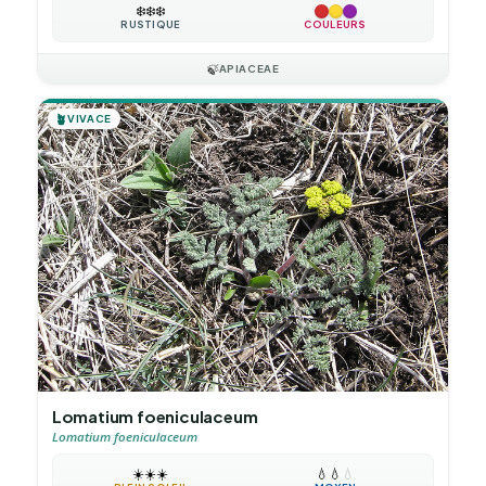
❄️
❄️
❄️
RUSTIQUE
COULEURS
🍃
APIACEAE
🪴
VIVACE
Lomatium foeniculaceum
Lomatium foeniculaceum
☀️
☀️
☀️
💧
💧
💧