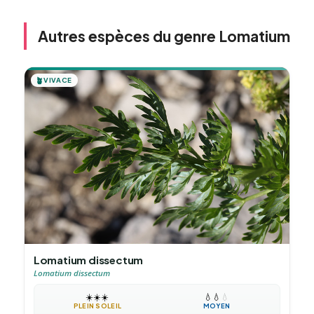
Autres espèces du genre Lomatium
🪴
VIVACE
Lomatium dissectum
Lomatium dissectum
☀️
☀️
☀️
💧
💧
💧
PLEIN SOLEIL
MOYEN