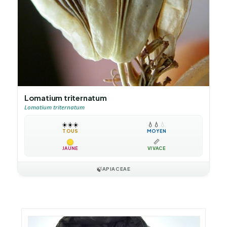
Lomatium triternatum
Lomatium triternatum
☀️
☀️
☀️
💧
💧
💧
TOUS
MOYEN
📏
JAUNE
VIVACE
🍃
APIACEAE