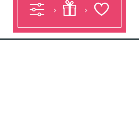
Conservation Nature est un projet de sensibilisation sur la nature,
l'environnement et la protection de la biodiversité (plantes et animaux
menacés). Nous proposons de nombreux articles afin que chacun puisse
comprendre les principaux enjeux écologiques. Nous traitons
notamment ces sujets via une chaine de podcast intitulée "15 minutes
pour comprendre facilement l'écologie". Enfin, nous proposons toute
une rubrique afin de trouver une idée cadeau sur le thème de la nature à
offrir pour vos proches.