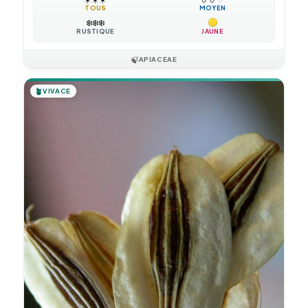
TOUS
MOYEN
❄️
❄️
❄️
RUSTIQUE
JAUNE
🍃
APIACEAE
🪴
VIVACE