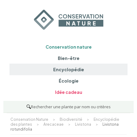
Conservation nature
Bien-être
Encyclopédie
Écologie
Idée cadeau
🔍
Rechercher une plante par nom ou critères
Conservation Nature
>
Biodiversité
>
Encyclopédie
des plantes
>
Arecaceae
>
Livistona
>
Livistona
rotundifolia