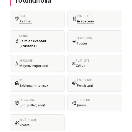
rotundifolia
TYPE
FAMILLE
🌴
🧬
Palmier
Arecaceae
GENRE
EXPOSITION
🔬
☀️
Palmier éventail
Toutes
(Livistona)
ARROSAGE
RUSTICITÉ
💧
❄️
Moyen, important
Gélive
SOL
FEUILLAGE
🪨
🍃
Sableux, limoneux
Persistant
FLORAISON
COULEUR
🌸
🎨
Juin, juillet, août
Jaune
VÉGÉTATION
🌿
Vivace