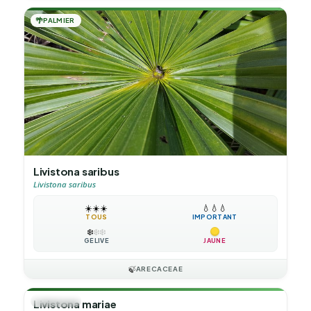
🌴
PALMIER
Livistona saribus
Livistona saribus
☀️
☀️
☀️
💧
💧
💧
TOUS
IMPORTANT
❄️
❄️
❄️
GÉLIVE
JAUNE
🍃
ARECACEAE
🌴
PALMIER
Livistona mariae