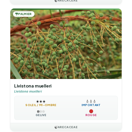
🍃
ARECACEAE
🌴
PALMIER
Livistona muelleri
Livistona muelleri
☀️
☀️
☀️
💧
💧
💧
SOLEIL / MI-OMBRE
IMPORTANT
❄️
❄️
❄️
GÉLIVE
ROUGE
🍃
ARECACEAE