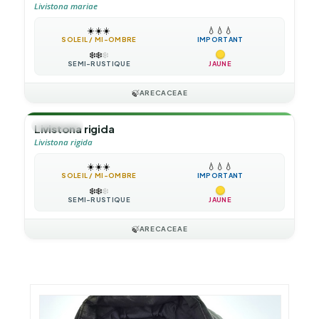
Livistona mariae
☀️
☀️
☀️
💧
💧
💧
SOLEIL / MI-OMBRE
IMPORTANT
❄️
❄️
❄️
SEMI-RUSTIQUE
JAUNE
🍃
ARECACEAE
🌴
PALMIER
Livistona rigida
Livistona rigida
☀️
☀️
☀️
💧
💧
💧
SOLEIL / MI-OMBRE
IMPORTANT
❄️
❄️
❄️
SEMI-RUSTIQUE
JAUNE
🍃
ARECACEAE