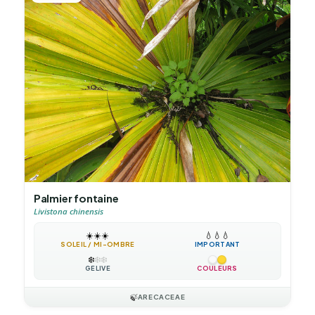
Palmier fontaine
Livistona chinensis
☀️
☀️
☀️
💧
💧
💧
SOLEIL / MI-OMBRE
IMPORTANT
❄️
❄️
❄️
GÉLIVE
COULEURS
🍃
ARECACEAE