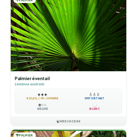
🌴
Palmier éventail
Livistona australis
☀️
☀️
☀️
💧
💧
💧
SOLEIL / MI-OMBRE
IMPORTANT
❄️
❄️
❄️
GÉLIVE
BLANC
🍃
ARECACEAE
🌴
PALMIER