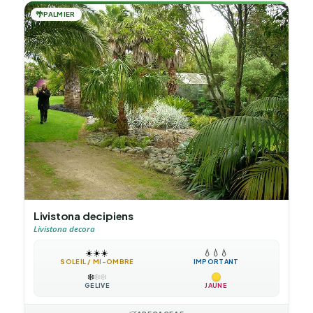
🌴
PALMIER
Livistona decipiens
Livistona decora
☀️
☀️
☀️
💧
💧
💧
SOLEIL / MI-OMBRE
IMPORTANT
❄️
❄️
❄️
GÉLIVE
JAUNE