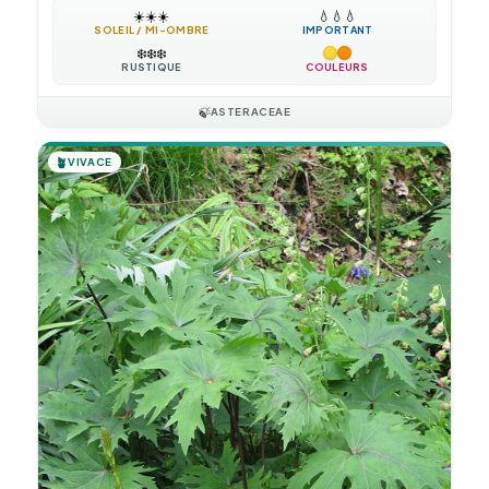
☀️
☀️
☀️
💧
💧
💧
SOLEIL / MI-OMBRE
IMPORTANT
❄️
❄️
❄️
RUSTIQUE
COULEURS
🍃
ASTERACEAE
🪴
VIVACE