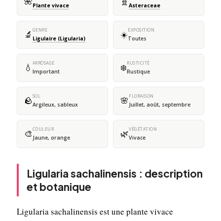
🌺
🧬
Plante vivace
Asteraceae
GENRE
EXPOSITION
🔬
☀️
Ligulaire (Ligularia)
Toutes
ARROSAGE
RUSTICITÉ
💧
❄️
Important
Rustique
SOL
FLORAISON
🪨
🌸
Argileux, sableux
Juillet, août, septembre
COULEUR
VÉGÉTATION
🎨
🌿
Jaune, orange
Vivace
Ligularia sachalinensis : description
et botanique
Ligularia sachalinensis est une plante vivace