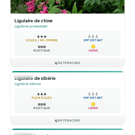
Ligulaire de chine
Ligularia przewalskii
☀️
☀️
☀️
💧
💧
💧
SOLEIL / MI-OMBRE
IMPORTANT
❄️
❄️
❄️
RUSTIQUE
JAUNE
🍃
ASTERACEAE
🪴
VIVACE
Ligulaire de sibérie
Ligularia sibirica
☀️
☀️
☀️
💧
💧
💧
PLEIN SOLEIL
IMPORTANT
❄️
❄️
❄️
RUSTIQUE
JAUNE
🍃
ASTERACEAE
🪴
VIVACE