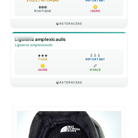
SOLEIL / MI-OMBRE
IMPORTANT
❄️
❄️
❄️
RUSTIQUE
JAUNE
🍃
ASTERACEAE
🪴
VIVACE
Ligularia amplexicaulis
Ligularia amplexicaulis
☀️
☀️
☀️
💧
💧
💧
TOUS
IMPORTANT
📏
JAUNE
VIVACE
🍃
ASTERACEAE