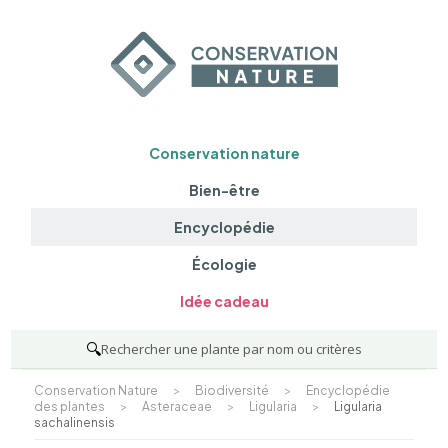
Conservation nature
Bien-être
Encyclopédie
Écologie
Idée cadeau
🔍
Rechercher une plante par nom ou critères
Conservation Nature
>
Biodiversité
>
Encyclopédie
des plantes
>
Asteraceae
>
Ligularia
>
Ligularia
sachalinensis