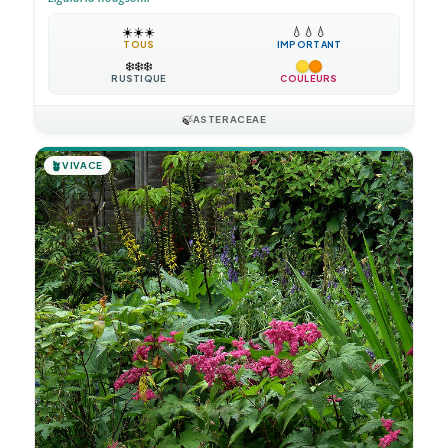
☀️
☀️
☀️
💧
💧
💧
TOUS
IMPORTANT
❄️
❄️
❄️
RUSTIQUE
COULEURS
🍃
ASTERACEAE
🪴
VIVACE