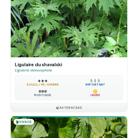
Ligulaire du shavalski
Ligularia stenocephala
☀️
☀️
☀️
💧
💧
💧
SOLEIL / MI-OMBRE
IMPORTANT
❄️
❄️
❄️
RUSTIQUE
JAUNE
🍃
ASTERACEAE
🪴
VIVACE