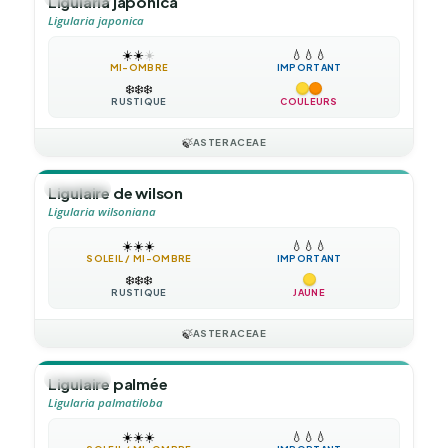
Ligularia japonica
Ligularia japonica
☀️
☀️
☀️
💧
💧
💧
MI-OMBRE
IMPORTANT
❄️
❄️
❄️
RUSTIQUE
COULEURS
🍃
ASTERACEAE
🪴
VIVACE
Ligulaire de wilson
Ligularia wilsoniana
☀️
☀️
☀️
💧
💧
💧
SOLEIL / MI-OMBRE
IMPORTANT
❄️
❄️
❄️
RUSTIQUE
JAUNE
🍃
ASTERACEAE
🪴
VIVACE
Ligulaire palmée
Ligularia palmatiloba
☀️
☀️
☀️
💧
💧
💧