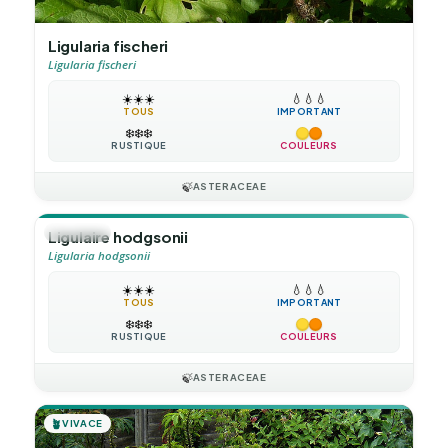
Ligularia fischeri
Ligularia fischeri
☀️
☀️
☀️
💧
💧
💧
TOUS
IMPORTANT
❄️
❄️
❄️
RUSTIQUE
COULEURS
🍃
ASTERACEAE
🪴
VIVACE
Ligulaire hodgsonii
Ligularia hodgsonii
☀️
☀️
☀️
💧
💧
💧
TOUS
IMPORTANT
❄️
❄️
❄️
RUSTIQUE
COULEURS
🍃
ASTERACEAE
🪴
VIVACE