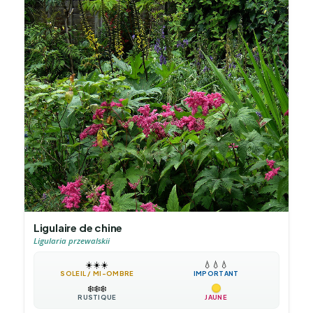
Ligulaire de chine
Ligularia przewalskii
☀️
☀️
☀️
💧
💧
💧
SOLEIL / MI-OMBRE
IMPORTANT
❄️
❄️
❄️
RUSTIQUE
JAUNE