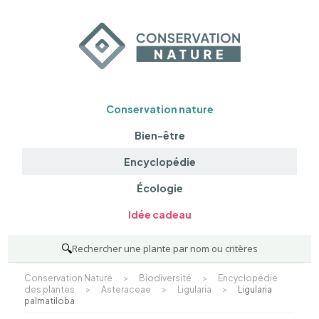
Conservation nature
Bien-être
Encyclopédie
Écologie
Idée cadeau
🔍
Rechercher une plante par nom ou critères
Conservation Nature
>
Biodiversité
>
Encyclopédie
des plantes
>
Asteraceae
>
Ligularia
>
Ligularia
palmatiloba