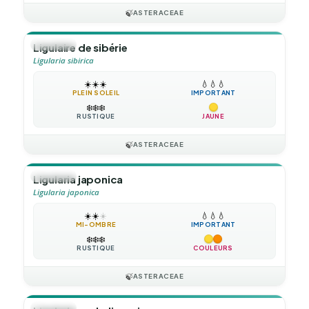
🍃
ASTERACEAE
🪴
VIVACE
Ligulaire de sibérie
Ligularia sibirica
☀️
☀️
☀️
💧
💧
💧
PLEIN SOLEIL
IMPORTANT
❄️
❄️
❄️
RUSTIQUE
JAUNE
🍃
ASTERACEAE
🪴
VIVACE
Ligularia japonica
Ligularia japonica
☀️
☀️
☀️
💧
💧
💧
MI-OMBRE
IMPORTANT
❄️
❄️
❄️
RUSTIQUE
COULEURS
🍃
ASTERACEAE
🪴
VIVACE