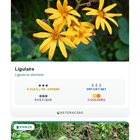
Ligulaire
Ligularia dentata
☀️
☀️
☀️
💧
💧
💧
SOLEIL / MI-OMBRE
IMPORTANT
❄️
❄️
❄️
RUSTIQUE
COULEURS
🍃
ASTERACEAE
🪴
VIVACE