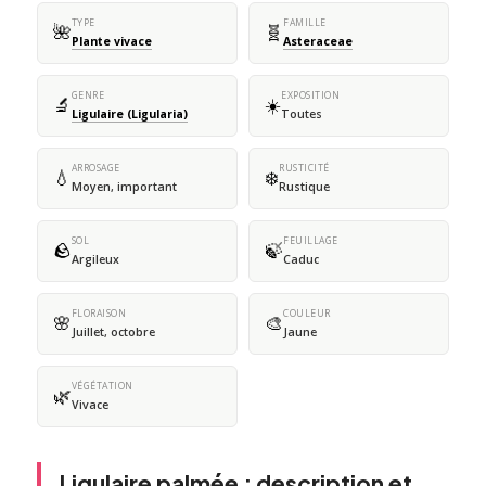
TYPE
FAMILLE
🌺
🧬
Plante vivace
Asteraceae
GENRE
EXPOSITION
🔬
☀️
Ligulaire (Ligularia)
Toutes
ARROSAGE
RUSTICITÉ
💧
❄️
Moyen, important
Rustique
SOL
FEUILLAGE
🪨
🍃
Argileux
Caduc
FLORAISON
COULEUR
🌸
🎨
Juillet, octobre
Jaune
VÉGÉTATION
🌿
Vivace
Ligulaire palmée : description et