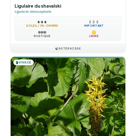
Ligulaire du shavalski
Ligularia stenocephala
☀️
☀️
☀️
💧
💧
💧
SOLEIL / MI-OMBRE
IMPORTANT
❄️
❄️
❄️
RUSTIQUE
JAUNE
🍃
ASTERACEAE
🪴
VIVACE