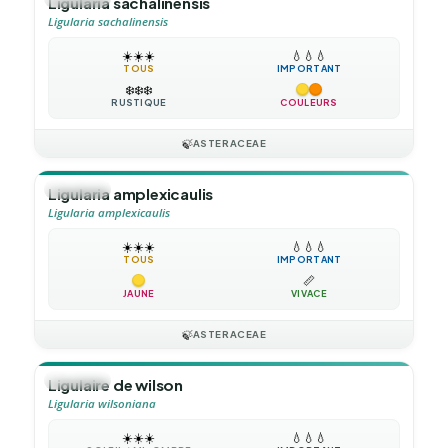
Ligularia sachalinensis
Ligularia sachalinensis
☀️
☀️
☀️
💧
💧
💧
TOUS
IMPORTANT
❄️
❄️
❄️
RUSTIQUE
COULEURS
🍃
ASTERACEAE
🪴
VIVACE
Ligularia amplexicaulis
Ligularia amplexicaulis
☀️
☀️
☀️
💧
💧
💧
TOUS
IMPORTANT
📏
JAUNE
VIVACE
🍃
ASTERACEAE
🪴
VIVACE
Ligulaire de wilson
Ligularia wilsoniana
☀️
☀️
☀️
💧
💧
💧