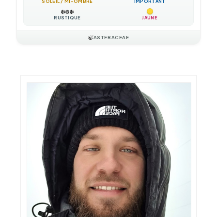
SOLEIL / MI-OMBRE
IMPORTANT
❄️
❄️
❄️
RUSTIQUE
JAUNE
🍃
ASTERACEAE