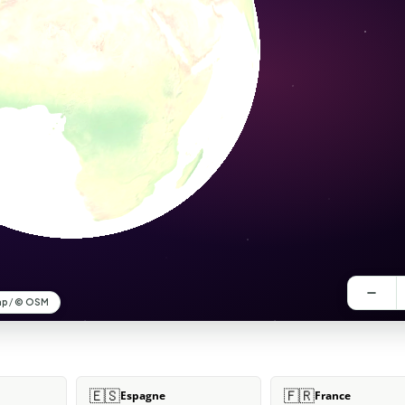
🇪🇸
🇫🇷
Espagne
France