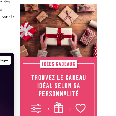
on des
a
 pour la