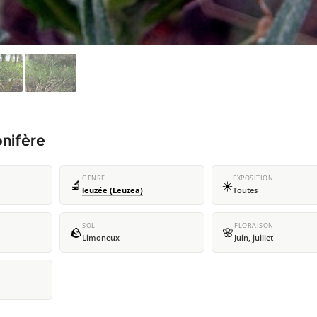
onifère
GENRE
EXPOSITION
🔬
☀️
leuzée (Leuzea)
Toutes
SOL
FLORAISON
🪨
🌸
Limoneux
Juin, juillet