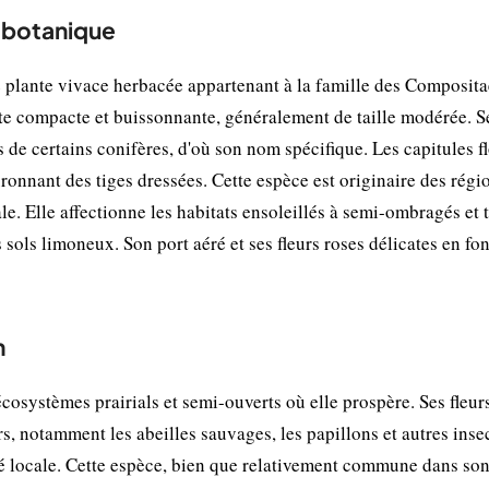
t botanique
e plante vivace herbacée appartenant à la famille des Composita
ette compacte et buissonnante, généralement de taille modérée. S
s de certains conifères, d'où son nom spécifique. Les capitules f
uronnant des tiges dressées. Cette espèce est originaire des régi
. Elle affectionne les habitats ensoleillés à semi-ombragés et 
ols limoneux. Son port aéré et ses fleurs roses délicates en fo
n
cosystèmes prairials et semi-ouverts où elle prospère. Ses fleur
urs, notamment les abeilles sauvages, les papillons et autres inse
té locale. Cette espèce, bien que relativement commune dans son