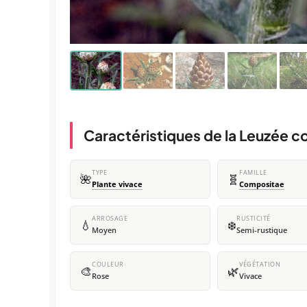
Caractéristiques de la Leuzée c
TYPE
FAMILLE
🌺
🧬
Plante vivace
Compositae
ARROSAGE
RUSTICITÉ
💧
❄️
Moyen
Semi-rustique
COULEUR
VÉGÉTATION
🎨
🌿
Rose
Vivace