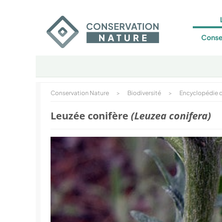
Conse
Conservation Nature
>
Biodiversité
>
Encyclopédie d
Leuzée conifère
(Leuzea conifera)