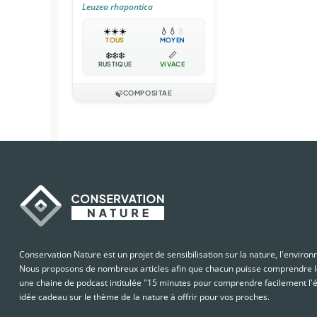
Leuzea rhapontica
☀️
☀️
☀️
💧
💧
💧
TOUS
MOYEN
❄️
❄️
❄️
📏
RUSTIQUE
VIVACE
🍃
COMPOSITAE
Conservation Nature est un projet de sensibilisation sur la nature, l'enviro
Nous proposons de nombreux articles afin que chacun puisse comprendre le
une chaine de podcast intitulée "15 minutes pour comprendre facilement l'é
idée cadeau sur le thème de la nature à offrir pour vos proches.