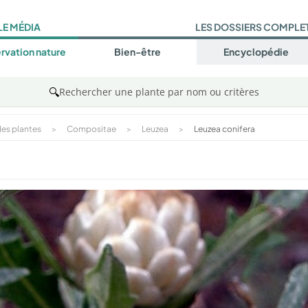
LE MÉDIA
LES DOSSIERS COMPLE
rvation nature
Bien-être
Encyclopédie
🔍
Rechercher une plante par nom ou critères
es plantes
>
Compositae
>
Leuzea
>
Leuzea conifera