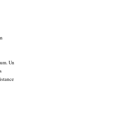
on
mum. Un
s
sistance