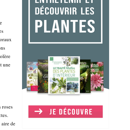
e
es
loraux
ons
tolère
nt une
s roses
ctes.
 aire de