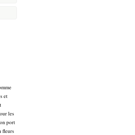
 Comme
s et
t
our les
Son port
 fleurs