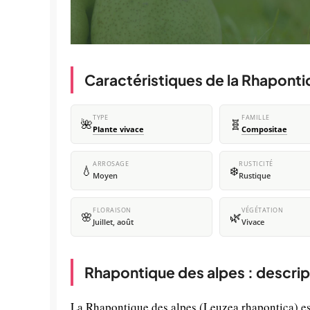
Caractéristiques de la Rhaponti
TYPE
FAMILLE
🌺
🧬
Plante vivace
Compositae
ARROSAGE
RUSTICITÉ
💧
❄️
Moyen
Rustique
FLORAISON
VÉGÉTATION
🌸
🌿
Juillet, août
Vivace
Rhapontique des alpes : descrip
La Rhapontique des alpes (Leuzea rhapontica) es