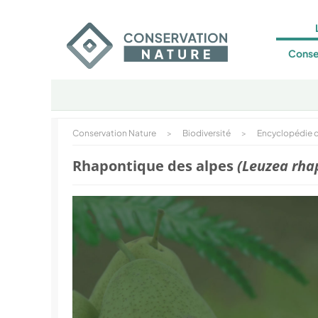
Conse
Conservation Nature
>
Biodiversité
>
Encyclopédie d
Rhapontique des alpes
(Leuzea rha