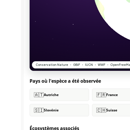
Pays où l'espèce a été observée
🇦🇹
🇫🇷
Autriche
France
🇸🇮
🇨🇭
Slovénie
Suisse
Écosystèmes associés