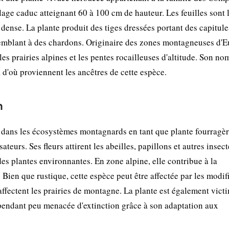
llage caduc atteignant 60 à 100 cm de hauteur. Les feuilles sont
 dense. La plante produit des tiges dressées portant des capitule
ssemblant à des chardons. Originaire des zones montagneuses d'
les prairies alpines et les pentes rocailleuses d'altitude. Son no
d'où proviennent les ancêtres de cette espèce.
n
 dans les écosystèmes montagnards en tant que plante fourragè
ateurs. Ses fleurs attirent les abeilles, papillons et autres insect
des plantes environnantes. En zone alpine, elle contribue à la
on. Bien que rustique, cette espèce peut être affectée par les modif
affectent les prairies de montagne. La plante est également vict
ependant peu menacée d'extinction grâce à son adaptation aux