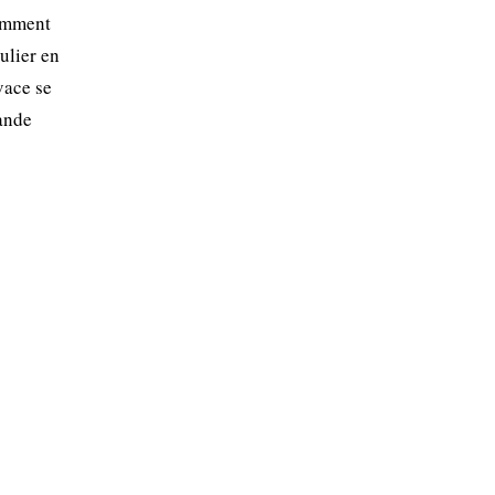
remment
ulier en
vace se
mande