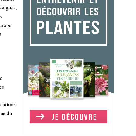
 longues,
s
Europe
m
re
es
ications
ime du