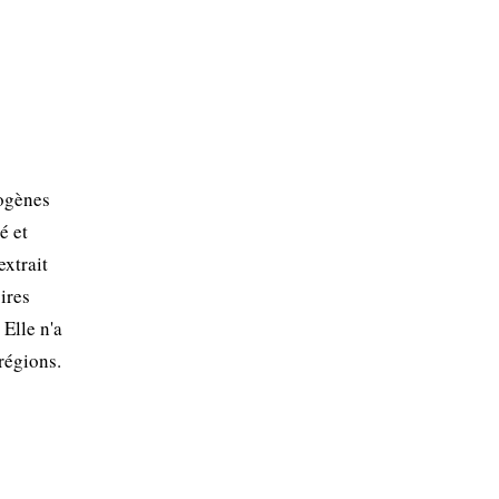
togènes
é et
xtrait
ires
 Elle n'a
régions.