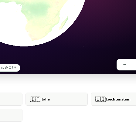
🇮🇹
🇱🇮
Italie
Liechtenstein