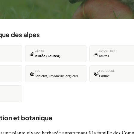
que des alpes
GENRE
EXPOSITION
🔬
☀️
leuzée (Leuzea)
Toutes
SOL
FEUILLAGE
🪨
🍃
Sableux, limoneux, argileux
Caduc
tion et botanique
t une plante vivace herbacée appartenant à la famille des Comp