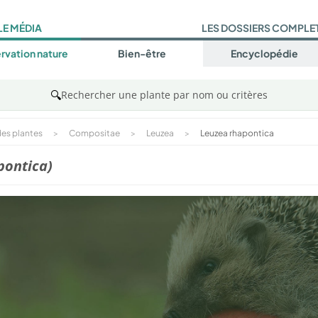
LE MÉDIA
LES DOSSIERS COMPLE
rvation nature
Bien-être
Encyclopédie
🔍
Rechercher une plante par nom ou critères
es plantes
>
Compositae
>
Leuzea
>
Leuzea rhapontica
pontica)