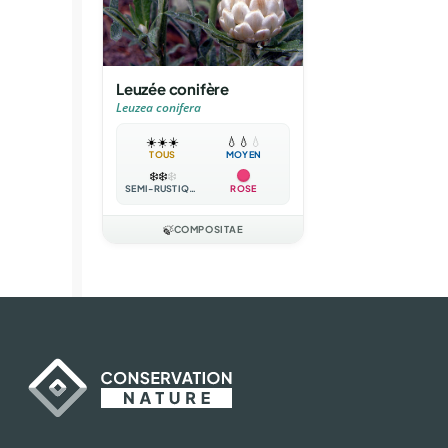
Leuzée conifère
Leuzea conifera
☀️
☀️
☀️
💧
💧
💧
TOUS
MOYEN
❄️
❄️
❄️
SEMI-RUSTIQUE
ROSE
🍃
COMPOSITAE