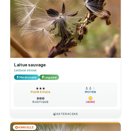
Laitue sauvage
Lactuca virosa
💊
🥬
Médicinale
Légume
☀️
☀️
☀️
💧
💧
💧
PLEIN SOLEIL
MOYEN
❄️
❄️
❄️
RUSTIQUE
JAUNE
🍃
ASTERACEAE
🌻
ANNUELLE