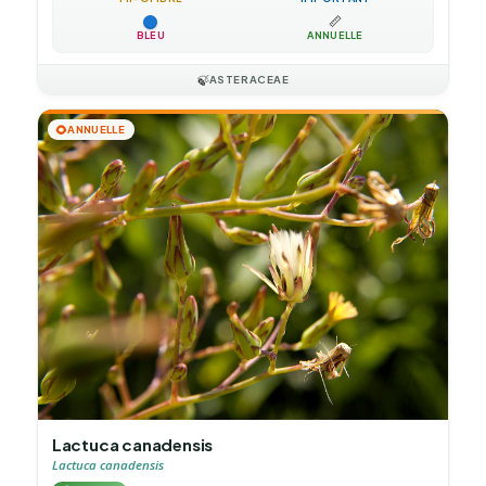
📏
BLEU
ANNUELLE
🍃
ASTERACEAE
🌻
ANNUELLE
Lactuca canadensis
Lactuca canadensis