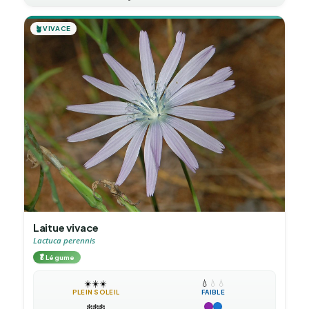
🪴
VIVACE
Laitue vivace
Lactuca perennis
🥬
Légume
☀️
☀️
☀️
💧
💧
💧
PLEIN SOLEIL
FAIBLE
❄️
❄️
❄️