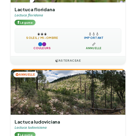
Lactuca floridana
Lactuca floridana
🥬
Légume
☀️
☀️
☀️
💧
💧
💧
SOLEIL / MI-OMBRE
IMPORTANT
📏
COULEURS
ANNUELLE
🍃
ASTERACEAE
🌻
ANNUELLE
Lactuca ludoviciana
Lactuca ludoviciana
🥬
Légume