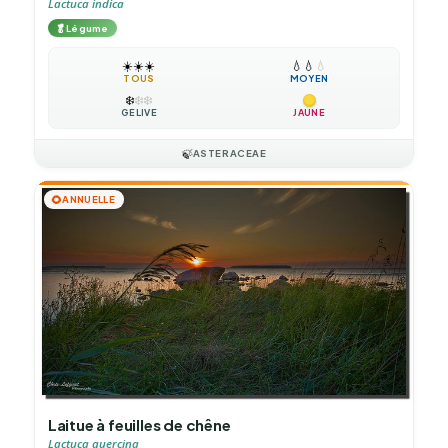
Lactuca indica
🥬
Légume
☀️
☀️
☀️
💧
💧
💧
TOUS
MOYEN
❄️
❄️
❄️
GÉLIVE
JAUNE
🍃
ASTERACEAE
🌻
ANNUELLE
Laitue à feuilles de chêne
Lactuca quercina