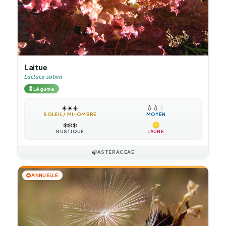
Laitue
Lactuca sativa
🥬
Légume
☀️
☀️
☀️
💧
💧
💧
SOLEIL / MI-OMBRE
MOYEN
❄️
❄️
❄️
RUSTIQUE
JAUNE
🍃
ASTERACEAE
🌻
ANNUELLE