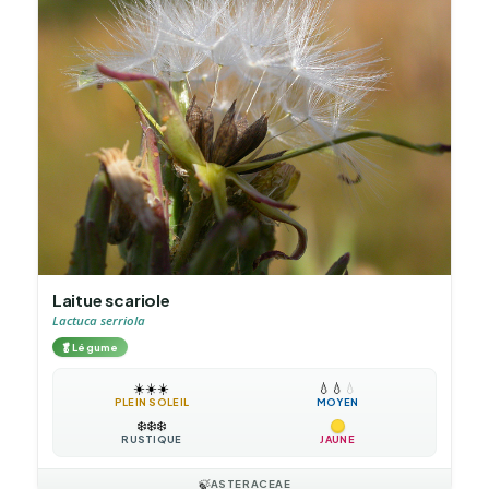
Laitue scariole
Lactuca serriola
🥬
Légume
☀️
☀️
☀️
💧
💧
💧
PLEIN SOLEIL
MOYEN
❄️
❄️
❄️
RUSTIQUE
JAUNE
🍃
ASTERACEAE