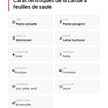
Caractéristiques de la Laitue à
feuilles de saule
TYPE
TYPE
🌼
🥬
Plante annuelle
Plante potagère
FAMILLE
GENRE
🧬
🔬
Asteraceae
Laitue (Lactuca)
EXPOSITION
ARROSAGE
☀️
💧
Soleil
Faible
RUSTICITÉ
SOL
❄️
🪨
Rustique
Limoneux
FLORAISON
COULEUR
🌸
🎨
Juin, juillet, août
Jaune
VÉGÉTATION
🌿
Bisannuelle