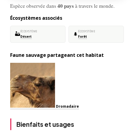
40 pays
Espèce observée dans
à travers le monde.
Écosystèmes associés
ÉCOSYSTÈME
ÉCOSYSTÈME
🏜️
🌲
Désert
Forêt
Faune sauvage partageant cet habitat
Dromadaire
Bienfaits et usages