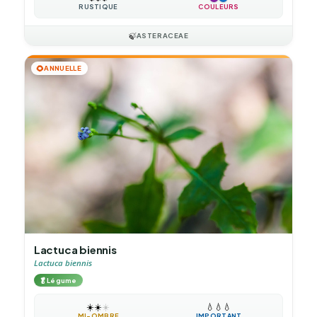
RUSTIQUE
COULEURS
🍃
ASTERACEAE
🌻
ANNUELLE
Lactuca biennis
Lactuca biennis
🥬
Légume
☀️
☀️
☀️
💧
💧
💧
MI-OMBRE
IMPORTANT