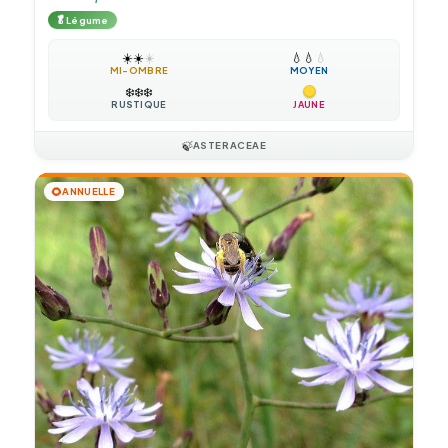
🥬
Légume
☀️
☀️
☀️
💧
💧
💧
MI-OMBRE
MOYEN
❄️
❄️
❄️
RUSTIQUE
JAUNE
🍃
ASTERACEAE
🌻
ANNUELLE