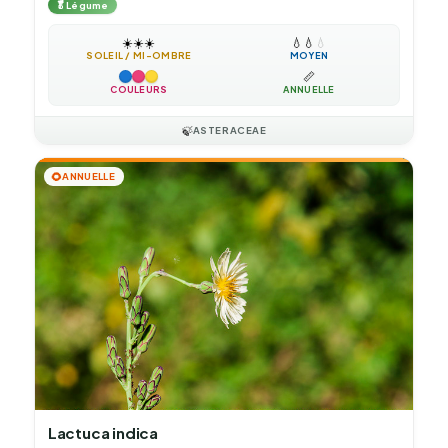
🥬
Légume
☀️
☀️
☀️
💧
💧
💧
SOLEIL / MI-OMBRE
MOYEN
📏
COULEURS
ANNUELLE
🍃
ASTERACEAE
🌻
ANNUELLE
Lactuca indica