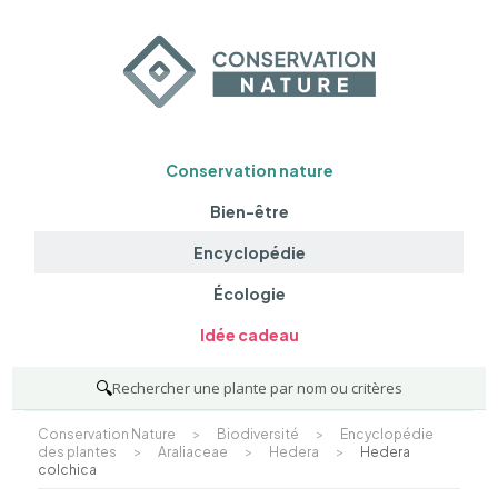
Conservation nature
Bien-être
Encyclopédie
Écologie
Idée cadeau
🔍
Rechercher une plante par nom ou critères
Conservation Nature
>
Biodiversité
>
Encyclopédie
des plantes
>
Araliaceae
>
Hedera
>
Hedera
colchica