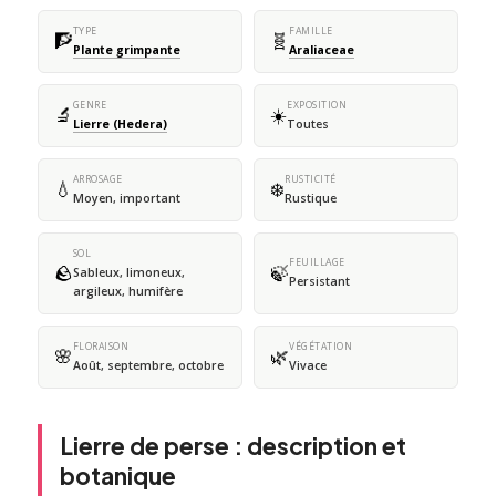
TYPE
FAMILLE
🧗
🧬
Plante grimpante
Araliaceae
GENRE
EXPOSITION
🔬
☀️
Lierre (Hedera)
Toutes
ARROSAGE
RUSTICITÉ
💧
❄️
Moyen, important
Rustique
SOL
FEUILLAGE
🪨
🍃
Sableux, limoneux,
Persistant
argileux, humifère
FLORAISON
VÉGÉTATION
🌸
🌿
Août, septembre, octobre
Vivace
Lierre de perse : description et
botanique