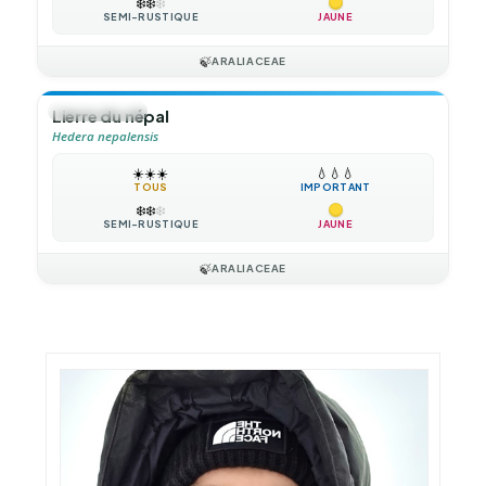
❄️
❄️
❄️
SEMI-RUSTIQUE
JAUNE
🍃
ARALIACEAE
🍃
GRIMPANTE
Lierre du népal
Hedera nepalensis
☀️
☀️
☀️
💧
💧
💧
TOUS
IMPORTANT
❄️
❄️
❄️
SEMI-RUSTIQUE
JAUNE
🍃
ARALIACEAE