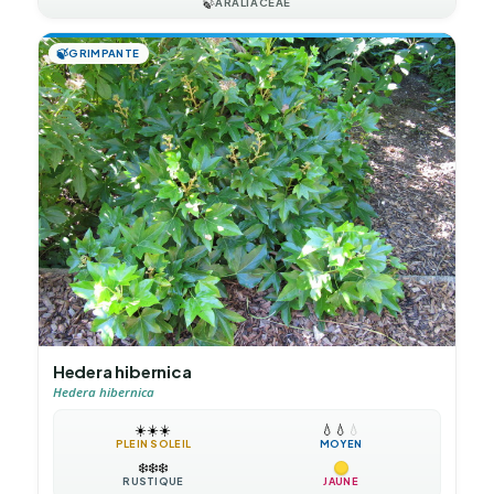
🍃
ARALIACEAE
🍃
GRIMPANTE
Hedera hibernica
Hedera hibernica
☀️
☀️
☀️
💧
💧
💧
PLEIN SOLEIL
MOYEN
❄️
❄️
❄️
RUSTIQUE
JAUNE