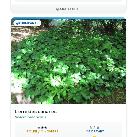
🍃
ARALIACEAE
🍃
GRIMPANTE
Lierre des canaries
Hedera canariensis
☀️
☀️
☀️
💧
💧
💧
SOLEIL / MI-OMBRE
IMPORTANT