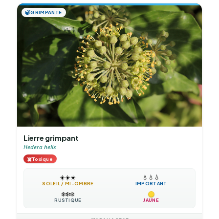
🍃
GRIMPANTE
Lierre grimpant
Hedera helix
☠️
Toxique
☀️
☀️
☀️
💧
💧
💧
SOLEIL / MI-OMBRE
IMPORTANT
❄️
❄️
❄️
RUSTIQUE
JAUNE