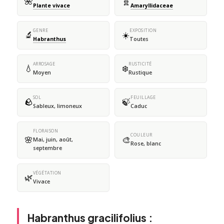
🌺
🧬
Plante vivace
Amaryllidaceae
GENRE
EXPOSITION
🔬
☀️
Habranthus
Toutes
ARROSAGE
RUSTICITÉ
💧
❄️
Moyen
Rustique
SOL
FEUILLAGE
🪨
🍃
Sableux, limoneux
Caduc
FLORAISON
COULEUR
🌸
🎨
Mai, juin, août,
Rose, blanc
septembre
VÉGÉTATION
🌿
Vivace
Habranthus gracilifolius :