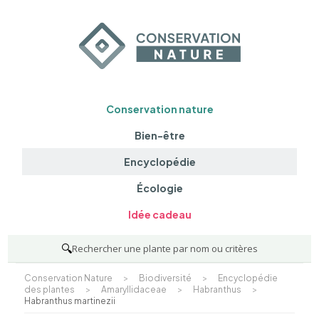
Conservation nature
Bien-être
Encyclopédie
Écologie
Idée cadeau
🔍
Rechercher une plante par nom ou critères
Conservation Nature
>
Biodiversité
>
Encyclopédie
des plantes
>
Amaryllidaceae
>
Habranthus
>
Habranthus martinezii