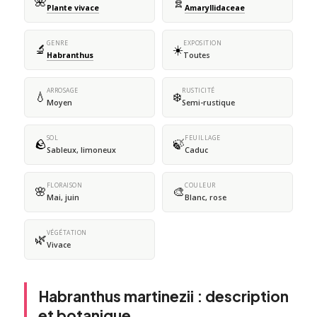
🌺
🧬
Plante vivace
Amaryllidaceae
GENRE
EXPOSITION
🔬
☀️
Habranthus
Toutes
ARROSAGE
RUSTICITÉ
💧
❄️
Moyen
Semi-rustique
SOL
FEUILLAGE
🪨
🍃
Sableux, limoneux
Caduc
FLORAISON
COULEUR
🌸
🎨
Mai, juin
Blanc, rose
VÉGÉTATION
🌿
Vivace
Habranthus martinezii : description
et botanique