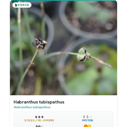
🪴
VIVACE
Habranthus tubispathus
Habranthus tubispathus
☀️
☀️
☀️
💧
💧
💧
SOLEIL / MI-OMBRE
MOYEN
❄️
❄️
❄️