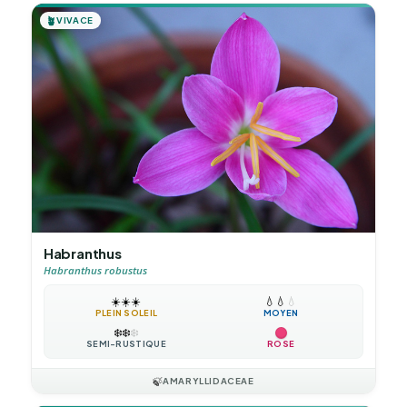
🪴
VIVACE
Habranthus
Habranthus robustus
☀️
☀️
☀️
💧
💧
💧
PLEIN SOLEIL
MOYEN
❄️
❄️
❄️
SEMI-RUSTIQUE
ROSE
🍃
AMARYLLIDACEAE