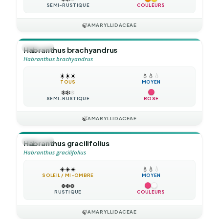
SEMI-RUSTIQUE
COULEURS
🍃
AMARYLLIDACEAE
🪴
VIVACE
Habranthus brachyandrus
Habranthus brachyandrus
☀️
☀️
☀️
💧
💧
💧
TOUS
MOYEN
❄️
❄️
❄️
SEMI-RUSTIQUE
ROSE
🍃
AMARYLLIDACEAE
🪴
VIVACE
Habranthus gracilifolius
Habranthus gracilifolius
☀️
☀️
☀️
💧
💧
💧
SOLEIL / MI-OMBRE
MOYEN
❄️
❄️
❄️
RUSTIQUE
COULEURS
🍃
AMARYLLIDACEAE