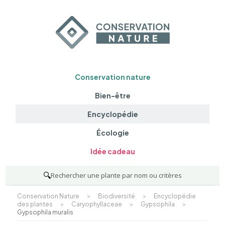
Conservation nature
Bien-être
Encyclopédie
Écologie
Idée cadeau
🔍
Rechercher une plante par nom ou critères
Conservation Nature
>
Biodiversité
>
Encyclopédie
des plantes
>
Caryophyllaceae
>
Gypsophila
>
Gypsophila muralis