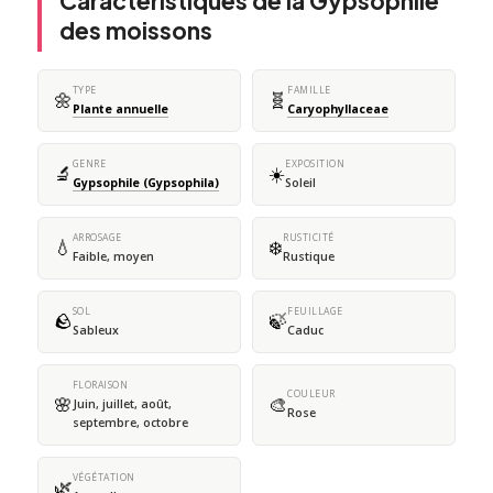
Caractéristiques de la Gypsophile
des moissons
TYPE
FAMILLE
🌼
🧬
Plante annuelle
Caryophyllaceae
GENRE
EXPOSITION
🔬
☀️
Gypsophile (Gypsophila)
Soleil
ARROSAGE
RUSTICITÉ
💧
❄️
Faible, moyen
Rustique
SOL
FEUILLAGE
🪨
🍃
Sableux
Caduc
FLORAISON
COULEUR
🌸
🎨
Juin, juillet, août,
Rose
septembre, octobre
VÉGÉTATION
🌿