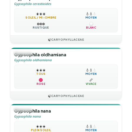
Gypsophila cerastioides
☀️
☀️
☀️
💧
💧
💧
SOLEIL / MI-OMBRE
MOYEN
❄️
❄️
❄️
RUSTIQUE
BLANC
🍃
CARYOPHYLLACEAE
🪴
VIVACE
Gypsophila oldhamiana
Gypsophila oldhamiana
☀️
☀️
☀️
💧
💧
💧
TOUS
MOYEN
📏
ROSE
VIVACE
🍃
CARYOPHYLLACEAE
🪴
VIVACE
Gypsophila nana
Gypsophila nana
☀️
☀️
☀️
💧
💧
💧
PLEIN SOLEIL
MOYEN