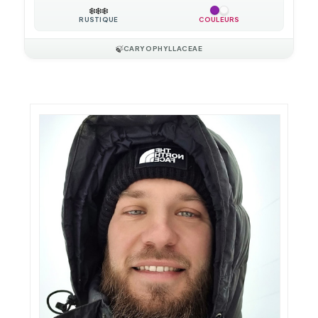
❄️
❄️
❄️
RUSTIQUE
COULEURS
🍃
CARYOPHYLLACEAE