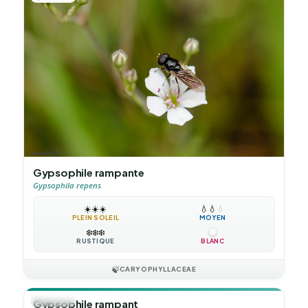
Gypsophile rampante
Gypsophila repens
☀️
☀️
☀️
💧
💧
💧
PLEIN SOLEIL
MOYEN
❄️
❄️
❄️
RUSTIQUE
BLANC
🍃
CARYOPHYLLACEAE
🪴
VIVACE
Gypsophile rampant