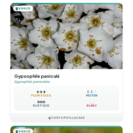
🪴
VIVACE
Gypsophile paniculé
Gypsophila paniculata
☀️
☀️
☀️
💧
💧
💧
PLEIN SOLEIL
MOYEN
❄️
❄️
❄️
RUSTIQUE
BLANC
🍃
CARYOPHYLLACEAE
🪴
VIVACE