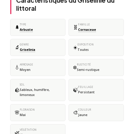
Caractéristiques du Grisélinie du
littoral
TYPE
FAMILLE
🌲
🧬
Arbuste
Cornaceae
GENRE
EXPOSITION
🔬
☀️
Griselinia
Toutes
ARROSAGE
RUSTICITÉ
💧
❄️
Moyen
Semi-rustique
SOL
FEUILLAGE
🪨
🍃
Sableux, humifère,
Persistant
limoneux
FLORAISON
COULEUR
🌸
🎨
Mai
Jaune
VÉGÉTATION
🌿