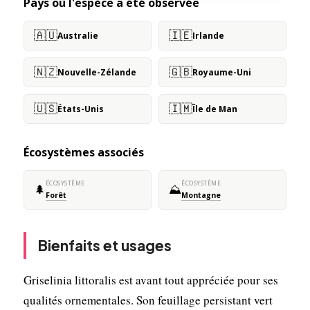
Pays où l'espèce a été observée
🇦🇺
🇮🇪
Australie
Irlande
🇳🇿
🇬🇧
Nouvelle-Zélande
Royaume-Uni
🇺🇸
🇮🇲
États-Unis
Île de Man
Écosystèmes associés
ÉCOSYSTÈME
ÉCOSYSTÈME
🌲
⛰️
Forêt
Montagne
Bienfaits et usages
Griselinia littoralis est avant tout appréciée pour ses
qualités ornementales. Son feuillage persistant vert