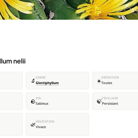
lum nelii
GENRE
EXPOSITION
🔬
☀️
Glottiphyllum
Toutes
SOL
FEUILLAGE
🪨
🍃
Sableux
Persistant
VÉGÉTATION
🌿
Vivace