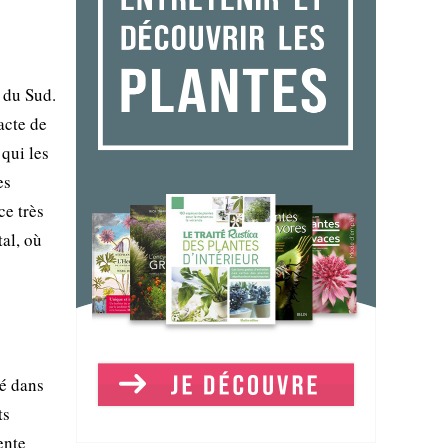
 du Sud.
acte de
 qui les
es
ce très
al, où
é dans
ts
ente