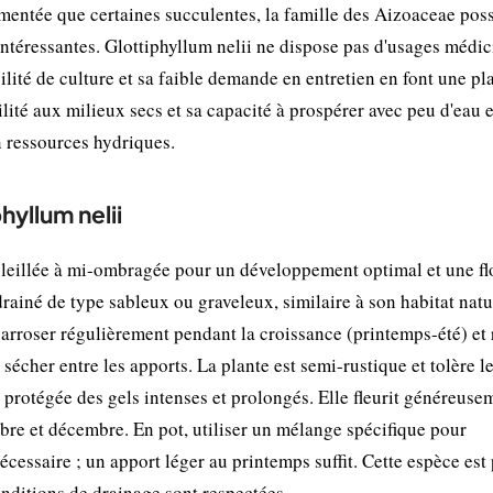
mentée que certaines succulentes, la famille des Aizoaceae pos
intéressantes. Glottiphyllum nelii ne dispose pas d'usages médi
lité de culture et sa faible demande en entretien en font une pl
lité aux milieux secs et sa capacité à prospérer avec peu d'eau 
n ressources hydriques.
hyllum nelii
leillée à mi-ombragée pour un développement optimal et une fl
rainé de type sableux ou graveleux, similaire à son habitat natu
: arroser régulièrement pendant la croissance (printemps-été) et
 sécher entre les apports. La plante est semi-rustique et tolère l
 protégée des gels intenses et prolongés. Elle fleurit généreuse
tobre et décembre. En pot, utiliser un mélange spécifique pour
écessaire ; un apport léger au printemps suffit. Cette espèce est
onditions de drainage sont respectées.