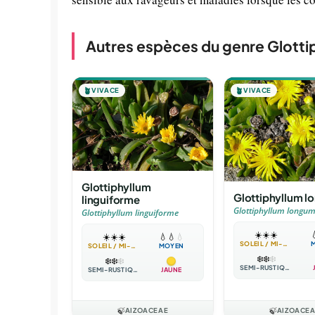
Autres espèces du genre Glotti
🪴
VIVACE
🪴
VIVACE
Glottiphyllum
Glottiphyllum 
linguiforme
Glottiphyllum longu
Glottiphyllum linguiforme
☀️
☀️
☀️

☀️
☀️
☀️
💧
💧
💧
SOLEIL / MI-OMBRE
SOLEIL / MI-OMBRE
MOYEN
❄️
❄️
❄️
❄️
❄️
❄️
SEMI-RUSTIQUE
SEMI-RUSTIQUE
JAUNE
🍃
AIZOACEAE
🍃
AIZOACE