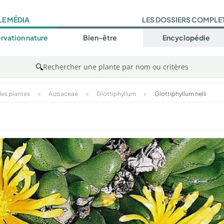
LE MÉDIA
LES DOSSIERS COMPLE
rvation nature
Bien-être
Encyclopédie
🔍
Rechercher une plante par nom ou critères
es plantes
>
Aizoaceae
>
Glottiphyllum
>
Glottiphyllum nelii