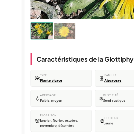
Caractéristiques de la Glottiphyl
TYPE
FAMILLE
🌺
🧬
Plante vivace
Aizoaceae
ARROSAGE
RUSTICITÉ
💧
❄️
Faible, moyen
Semi-rustique
FLORAISON
COULEUR
🌸
🎨
Janvier, février, octobre,
Jaune
novembre, décembre