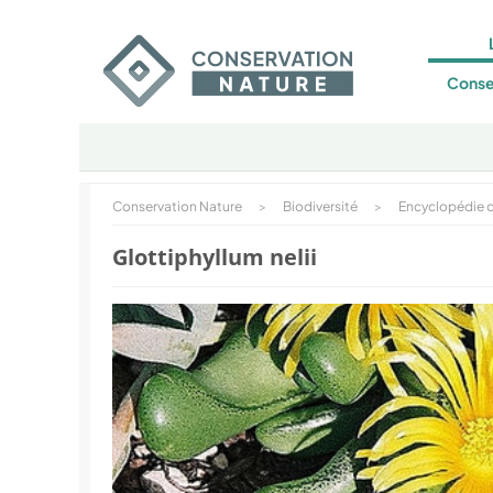
Conse
Conservation Nature
>
Biodiversité
>
Encyclopédie d
Glottiphyllum nelii