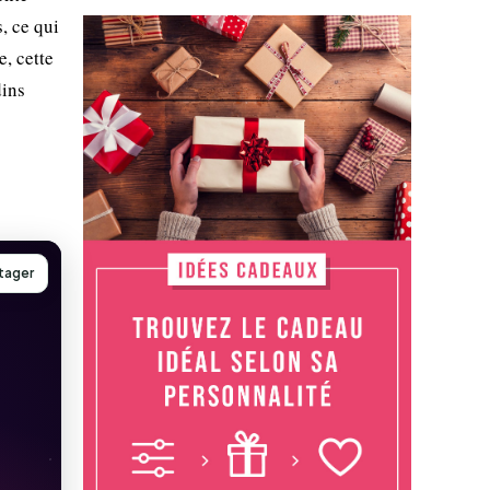
, ce qui
, cette
dins