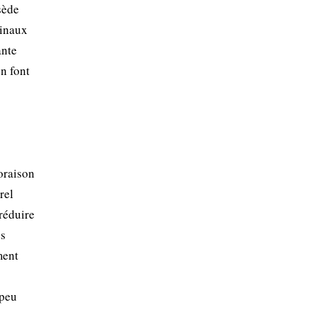
sède
cinaux
ante
en font
oraison
rel
 réduire
es
ment
 peu