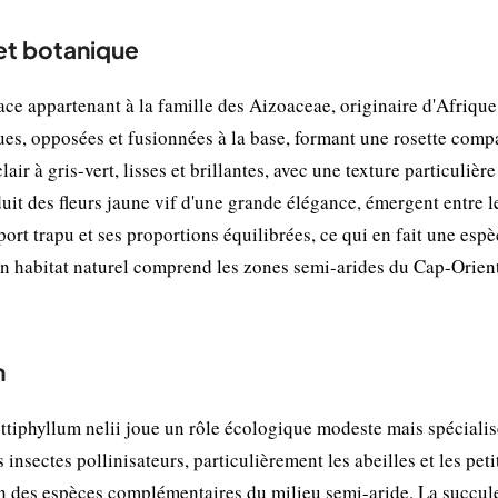
 et botanique
ace appartenant à la famille des Aizoaceae, originaire d'Afrique
nues, opposées et fusionnées à la base, formant une rosette comp
lair à gris-vert, lisses et brillantes, avec une texture particulière
duit des fleurs jaune vif d'une grande élégance, émergent entre l
port trapu et ses proportions équilibrées, ce qui en fait une espè
on habitat naturel comprend les zones semi-arides du Cap-Orient
n
iphyllum nelii joue un rôle écologique modeste mais spécialis
s insectes pollinisateurs, particulièrement les abeilles et les peti
on des espèces complémentaires du milieu semi-aride. La succul